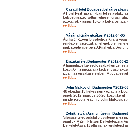
Casati Hotel Budapest belvárosában /
A Hotel Pest napjainkban teljes átalakuláso
belsőépítészeti váltás, teljesen új színvilá
azokat, akik június 15-től a belvárosi szá
tovább...
Vásár a Király utcában //
2012-04-05
Április 14-15-én folytatódik a Királyi Vásá
rendezvénysorozat, amelynek premierje ez
múlt szeptemberben. A Királyutca Designu
tovább...
Éjszakai élet Budapesten //
2012-03-2
A hangulatos kávézók, szabadtéri zenés 
között Ön is megtalálja kedvenc szórako
izgalmas éjszakai életében! A budapesti
tovább...
John Malkovich Budapesten //
2012-0
48 előadás 15 helyszínen - ez adja a Buda
amely 2012. március 16-26. között kerül m
mindenképp a világhírű John Malkovich b
tovább...
Zelnik István Aranymúzeum Budapest
Világszerte egyedülálló gyűjtemény és
ajánljuk. A Zelnik István Délkelet-ázsiai
Délkelet-Ázsia 11 államának területéről a