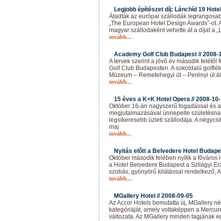
Legjobb építészet díj: Lánchíd 19 Hotel
Átadták az európai szállodák legrangosabb
„The European Hotel Design Awards”-ot. A
magyar szállodaként vehette át a díjat a „
tovább...
Academy Golf Club Budapest //
2008-
A tervek szerint a jövő év második felét
Golf Club Budapesten. A sokoldalú golfléte
Múzeum – Remetehegyi út – Perényi út ált
tovább...
15 éves a K+K Hotel Opera //
2008-10
Október 16-án nagyszerű fogadással és 
megjutalmazásával ünnepelte születésnap
legsikeresebb üzleti szállodája. A négycsi
maj
tovább...
Nyitás előtt a Belvedere Hotel Budape
Október második felében nyílik a főváros 
a Hotel Belvedere Budapest a Szilágyi Erzs
szobás, gyönyörű kilátással rendelkező, A
tovább...
MGallery Hotel //
2008-09-05
Az Accor Hotels bemutatta új, MGallery név
kategóriáját, amely voltaképpen a Mercur
változata. Az MGallery minden tagjának eg