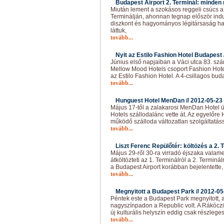
Budapest Airport 2. Terminál: minden 
Miután lement a szokásos reggeli csúcs a 
Terminálján, ahonnan tegnap először ind
diszkont és hagyományos légitársaság ha
láttuk,
tovább...
Nyit az Estilo Fashion Hotel Budapest 
Június első napjaiban a Váci utca 83. szám
Mellow Mood Hotels csoport Fashion Hote
az Estilo Fashion Hotel. A 4-csillagos bud
tovább...
Hunguest Hotel MenDan //
2012-05-23
Május 17-től a zalakarosi MenDan Hotel 
Hotels szállodalánc vette át. Az egyelő
működő szálloda változatlan szolgáltatás
tovább...
Liszt Ferenc Repülőtér: költözés a 2. T
Május 29-ről 30-ra virradó éjszaka valam
átköltözteti az 1. Terminálról a 2. Terminá
a Budapest Airport korábban bejelentette
tovább...
Megnyitott a Budapest Park //
2012-05
Péntek este a Budapest Park megnyitott, a
nagyszínpadon a Republic volt. A Rákóczi h
új kulturális helyszín eddig csak részlege
tovább...