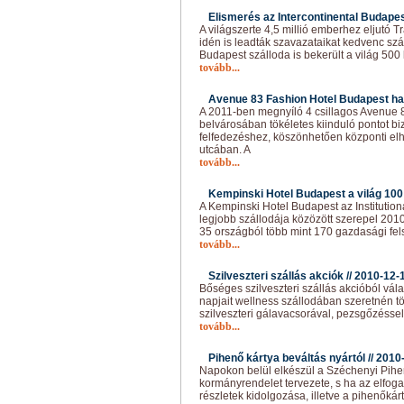
Elismerés az Intercontinental Budapes
A világszerte 4,5 millió emberhez eljutó 
idén is leadták szavazataikat kedvenc szál
Budapest szálloda is bekerült a világ 500
tovább...
Avenue 83 Fashion Hotel Budapest h
A 2011-ben megnyíló 4 csillagos Avenue 
belvárosában tökéletes kiinduló pontot bi
felfedezéshez, köszönhetően központi el
utcában. A
tovább...
Kempinski Hotel Budapest a világ 100 
A Kempinski Hotel Budapest az Institutiona
legjobb szállodája közözött szerepel 2010-
35 országból több mint 170 gazdasági fel
tovább...
Szilveszteri szállás akciók //
2010-12-
Bőséges szilveszteri szállás akcióból vála
napjait wellness szállodában szeretnén töl
szilveszteri gálavacsorával, pezsgőzéssel,
tovább...
Pihenő kártya beváltás nyártól //
2010
Napokon belül elkészül a Széchenyi Pihe
kormányrendelet tervezete, s ha az elfog
részletek kidolgozása, illetve a pihenőkár