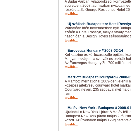
A Budai Várban, világörökségi környezet
épületben, 2007. áprilisában nyitotta me
részére a St. George Residence Hotel 26 l
tovább...
Új szálloda Budapesten: Hotel Rosslyn
Várhatóan idén novemberben nyit Budape
szélén a Hotel Rosslyn, mely a tavaly me
hasonlóan a Design Hotels szállodalánc t
tovább...
Eurovegas Hungary //
2008-02-14
Két kaszinó és két luxusszálló építése k
Magyarországon, a szlovák és osztrák ha
Az Eurovegas Hungary Zrt. 700 millió eurót
tovább...
Marriott Budapest Courtyard //
2008-0
A Marriott International 2009-ben jeleni
közepes árfekvésű courtyard hotel márkáj
Courtyard néven, 235 szobával nyit majd 
ism
tovább...
Malév: New York - Budapest //
2008-01
Újraindul a New York-i járat: A Malév téli
Budapest-New York járata május 2-tól ism
között. Az útvonalon május 12-ig hetente 
tovább...