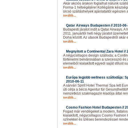
Akár akciós árakon foglalhat nálunk szál
Forma-1 hétvégéjére! Kollégáink készség
olcsó szálláshelyek ajánlataitól egészen 
tovább...
Qatar Airways Budapesten //
2010-06
Budapesti járatot indít a Qatar Airways. A 
2011. januártól heti négy járatot üzemelte
Doha között. Az utasok Budapestről akár 
tovább...
Megnyitott a Continental Zara Hotel //
A négycsillagos design szálloda; a Conti
történelmi belvárosában a szecesszió és
elemeiből kialakított egyedi saját stílust 
tovább...
Európa legjobb wellness szállodája: Sp
2010-06-11
A sárvári Spirit Hotel Thermal Spa lett Eur
úti célja a bécsi Agentur für Gesundheit&
nemzetközi szakmagazin kiadója által ren
tovább...
Cosmo Fashion Hotel Budapesten //
2
Fogad már vendégeket a modern, fiatalos,
kialakított, négycsillagos Cosmo Fashion 
színekkel és ízléses berendezéssel rendel
tovább...