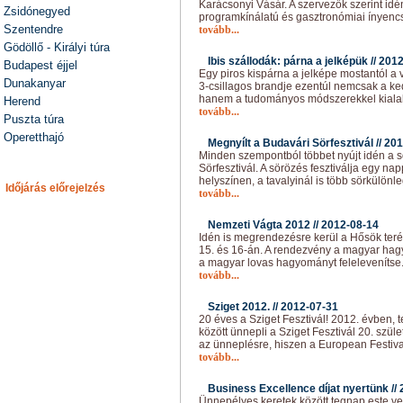
Karácsonyi Vásár. A szervezők szerint id
Zsidónegyed
programkínálatú és gasztronómiai ínyenc
Szentendre
tovább...
Gödöllő - Királyi túra
Ibis szállodák: párna a jelképük //
2012
Budapest éjjel
Egy piros kispárna a jelképe mostantól a v
Dunakanyar
3-csillagos brandje ezentúl nemcsak a ke
hanem a tudományos módszerekkel kialak
Herend
tovább...
Puszta túra
Operetthajó
Megnyílt a Budavári Sörfesztivál //
201
Minden szempontból többet nyújt idén a 
Sörfesztivál. A sörözés fesztiválja egy n
helyszínen, a tavalyinál is több sörkülönl
Időjárás előrejelzés
tovább...
Nemzeti Vágta 2012 //
2012-08-14
Idén is megrendezésre kerül a Hősök ter
15. és 16-án. A rendezvény a magyar ha
a magyar lovas hagyományt felelevenítse
tovább...
Sziget 2012. //
2012-07-31
20 éves a Sziget Fesztivál! 2012. évben, 
között ünnepli a Sziget Fesztivál 20. szü
az ünneplésre, hiszen a European Festiv
tovább...
Business Excellence díjat nyertünk //
Ünnepélyes keretek között tegnap este vet