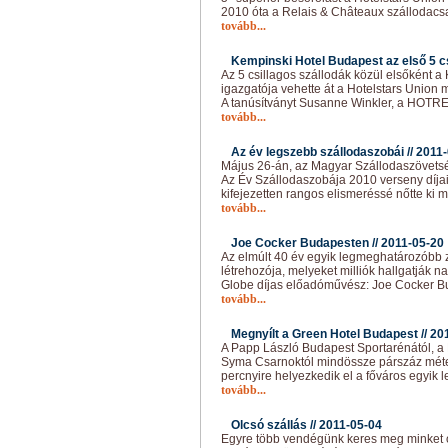
2010 óta a Relais & Châteaux szállodacsa
tovább...
Kempinski Hotel Budapest az első 5 cs
Az 5 csillagos szállodák közül elsőként a
igazgatója vehette át a Hotelstars Union m
A tanúsítványt Susanne Winkler, a HOTR
tovább...
Az év legszebb szállodaszobái //
2011-
Május 26-án, az Magyar Szállodaszövetsé
Az Év Szállodaszobája 2010 verseny díjai
kifejezetten rangos elismeréssé nőtte ki 
tovább...
Joe Cocker Budapesten //
2011-05-20
Az elmúlt 40 év egyik legmeghatározóbb
létrehozója, melyeket milliók hallgatják
Globe díjas előadóművész: Joe Cocker Bu
tovább...
Megnyílt a Green Hotel Budapest //
20
A Papp László Budapest Sportarénától, a 
Syma Csarnoktól mindössze párszáz méter
percnyire helyezkedik el a főváros egyik 
tovább...
Olcsó szállás //
2011-05-04
Egyre több vendégünk keres meg minket 