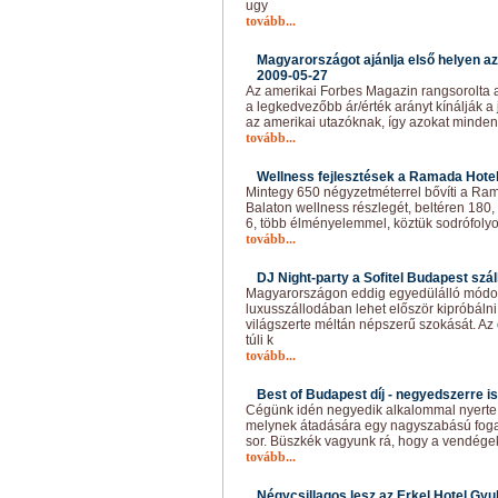
ugy
tovább...
Magyarországot ajánlja első helyen az
2009-05-27
Az amerikai Forbes Magazin rangsorolta 
a legkedvezőbb ár/érték arányt kínálják a
az amerikai utazóknak, így azokat minde
tovább...
Wellness fejlesztések a Ramada Hotel
Mintegy 650 négyzetméterrel bővíti a Ra
Balaton wellness részlegét, beltéren 180
6, több élményelemmel, köztük sodrófoly
tovább...
DJ Night-party a Sofitel Budapest szál
Magyarországon eddig egyedülálló módon
luxusszállodában lehet először kipróbálni
világszerte méltán népszerű szokását. Az 
túli k
tovább...
Best of Budapest díj - negyedszerre is
Cégünk idén negyedik alkalommal nyerte e
melynek átadására egy nagyszabású foga
sor. Büszkék vagyunk rá, hogy a vendégek
tovább...
Négycsillagos lesz az Erkel Hotel Gyul