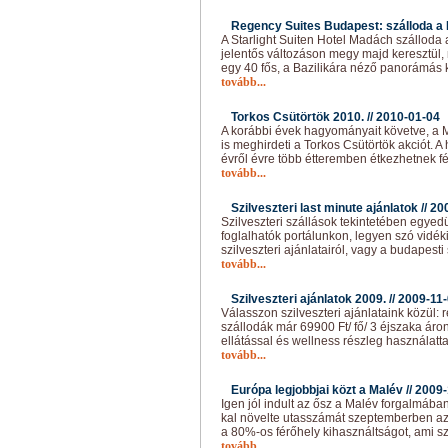
Regency Suites Budapest: szálloda a 
A Starlight Suiten Hotel Madách szálloda
jelentős változáson megy majd keresztül, 
egy 40 fős, a Bazilikára néző panorámás 
tovább...
Torkos Csütörtök 2010. //
2010-01-04
A korábbi évek hagyományait követve, a 
is meghirdeti a Torkos Csütörtök akciót.
évről évre több étteremben étkezhetnek f
tovább...
Szilveszteri last minute ajánlatok //
20
Szilveszteri szállások tekintetében egyedü
foglalhatók portálunkon, legyen szó vidék
szilveszteri ajánlatairól, vagy a budapesti
tovább...
Szilveszteri ajánlatok 2009. //
2009-11
Válasszon szilveszteri ajánlataink közül: 
szállodák már 69900 Ft/ fő/ 3 éjszaka áro
ellátással és wellness részleg használattal
tovább...
Európa legjobbjai közt a Malév //
2009-
Igen jól indult az ősz a Malév forgalmába
kal növelte utasszámát szeptemberben az 
a 80%-os férőhely kihasználtságot, ami s
tovább...