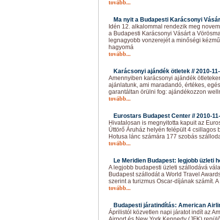
tovább...
Ma nyit a Budapesti Karácsonyi Vásár
Idén 12. alkalommal rendezik meg novemb
a Budapesti Karácsonyi Vásárt a Vörösma
legnagyobb vonzerejét a minőségi kézmű
hagyomá
tovább...
Karácsonyi ajándék ötletek //
2010-11
Amennyiben karácsonyi ajándék ötleteken 
ajánlatunk, ami maradandó, értékes, egé
garantáltan örülni fog: ajándékozzon well
tovább...
Eurostars Budapest Center //
2010-11
Hivatalosan is megnyitotta kapuit az Euro
Úttörő Áruház helyén felépült 4 csillagos 
Hotusa lánc számára 177 szobás szálloda 
tovább...
Le Meridien Budapest: legjobb üzleti ho
A legjobb budapesti üzleti szállodává vál
Budapest szállodát a World Travel Awards
szerint a turizmus Oscar-díjának számít. A
tovább...
Budapesti járatindítás: American Airli
Áprilistól közvetlen napi járatot indít az 
Airport és New York Kennedy (JFK) repülőt