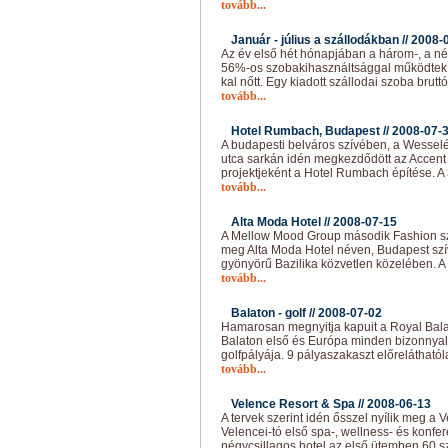
tovább...
Január - július a szállodákban //
2008-
Az év első hét hónapjában a három-, a nég
56%-os szobakihasználtsággal működtek. 
kal nőtt. Egy kiadott szállodai szoba brutt
tovább...
Hotel Rumbach, Budapest //
2008-07-
A budapesti belváros szívében, a Wesse
utca sarkán idén megkezdődött az Accent
projektjeként a Hotel Rumbach építése. A 
tovább...
Alta Moda Hotel //
2008-07-15
A Mellow Mood Group második Fashion szá
meg Alta Moda Hotel néven, Budapest szív
gyönyörű Bazilika közvetlen közelében. A v
tovább...
Balaton - golf //
2008-07-02
Hamarosan megnyitja kapuit a Royal Balat
Balaton első és Európa minden bizonnyal
golfpályája. 9 pályaszakaszt előreláthatóla
tovább...
Velence Resort & Spa //
2008-06-13
A tervek szerint idén ősszel nyílik meg a 
Velencei-tó első spa-, wellness- és konfer
négycsillagos hotel az első ütemben 60 s