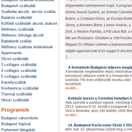
Budapesti szállodák
slágereikkel szerepelnek majd. A program
Szállodai akciók, akciós szállás
Anima Sound System, az Animal Cannibal
Balatoni szállodák
Brains, a Compact Disco, az Európa Kiad
Külföldi szállodák akciós árakon!
János, a Kerekes Band, Lovasi András,
Wellness szállodák
Dick, a Neoton Família, a Pál utcai fiúk,
Wellness hétvége akciók
We are Rockstars. Eközben a Volt Feszti
Bababarát szállás
Magyar DJ Allstars címmel a legneveseb
Wellness szálloda értékelések
váltják egymást este 8 és reggel 6 óra köz
Apartmanok
|
Olcsó szállodák
3 csillagos szállodák
A Kempinski Budapest teljesen megúju
4 csillagos szállodák
A terveknek megfelelően teljes rekonstruk
koncepció váltáson esett át a Kempinski 
5 csillagos szállodák
szálloda. Fél éves előkészítő munka utá
Kastélyszállók
kezdődött
Konferencia szállodák
tovább...
Thermal szállodák
Exkluzív borest a Corinthia Hotelben /
Hévizi szállodák
Akik szeretik a valóban egyedi, minőségi 
2013. március 8-10. között a budapesti Co
Programok
VinCe Borestre, ahol 160 kiállító 1000-fé
tovább...
Budapest városnézés
Budapest hajóval
14. Budapesti Karácsonyi Vásár //
201
Idén már 14. alkalommal nyitott meg a Vö
Parlament látogatás