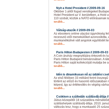
Nyit a Hotel President //
2009-09-16
Október 1-jétől fogad vendégeket Budapes
Hotel President az V. kerületben, a Hold u
110 szobát, köztük a NATO előírásainak is
tovább...
Válság-utazók //
2009-09-03
Az ebookers online utazási ügynökség felm
recesszió elől menekülőket azonosította, a
munkanélkülivé vált angolok egyötödét tes
tovább...
Paris Hilton Budapesten //
2009-09-03
A Coin áruház megnyitójára érkezett és l
Paris Hilton Budapest belvárosában. A lá
Paris Hilton saját kollekcióját mutatja be
tovább...
Idén is dinamikusan nő az üdülési cse
Az első félében 33 milliárd forint összegű
történt az előző év hasonló időszakában re
képest, így az értékesítés év végéig várha
tovább...
Csökken a szállodák szállásdíj-áfája /
Július közepétől 18 százalékra mérséklőd
szálláshelyek szállásdíj-áfája. 2010. janu
változás lesz, hogy a munkaadó 25 százalé