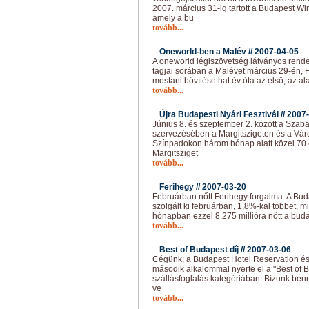
2007. március 31-ig tartott a Budapest Wi
amely a bu
tovább...
Oneworld-ben a Malév //
2007-04-05
A oneworld légiszövetség látványos rend
tagjai sorában a Malévet március 29-én, 
mostani bővítése hat év óta az első, az ala
tovább...
Újra Budapesti Nyári Fesztivál //
2007-
Június 8. és szeptember 2. között a Szab
szervezésében a Margitszigeten és a Vár
Színpadokon három hónap alatt közel 70 e
Margitsziget
tovább...
Ferihegy //
2007-03-20
Februárban nőtt Ferihegy forgalma. A Bud
szolgált ki februárban, 1,8%-kal többet, mi
hónapban ezzel 8,275 millióra nőtt a buda
tovább...
Best of Budapest díj //
2007-03-06
Cégünk; a Budapest Hotel Reservation és
második alkalommal nyerte el a "Best of B
szállásfoglalás kategóriában. Bízunk ben
ve
tovább...