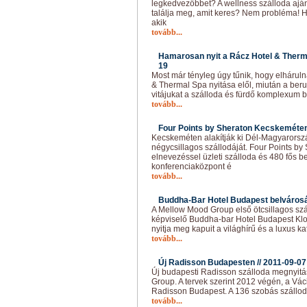
legkedvezőbbet? A wellness szálloda ajá
találja meg, amit keres? Nem probléma! H
akik
tovább...
Hamarosan nyit a Rácz Hotel & Therm
19
Most már tényleg úgy tűnik, hogy elhárul
& Thermal Spa nyitása elől, miután a ber
vitájukat a szálloda és fürdő komplexum
tovább...
Four Points by Sheraton Kecskeméten
Kecskeméten alakítják ki Dél-Magyarors
négycsillagos szállodáját. Four Points b
elnevezéssel üzleti szálloda és 480 fős
konferenciaközpont é
tovább...
Buddha-Bar Hotel Budapest belvárosá
A Mellow Mood Group első ötcsillagos szál
képviselő Buddha-bar Hotel Budapest Klo
nyitja meg kapuit a világhírű és a luxus 
tovább...
Új Radisson Budapesten //
2011-09-07
Új budapesti Radisson szálloda megnyitás
Group. A tervek szerint 2012 végén, a Váci
Radisson Budapest. A 136 szobás szállod
tovább...