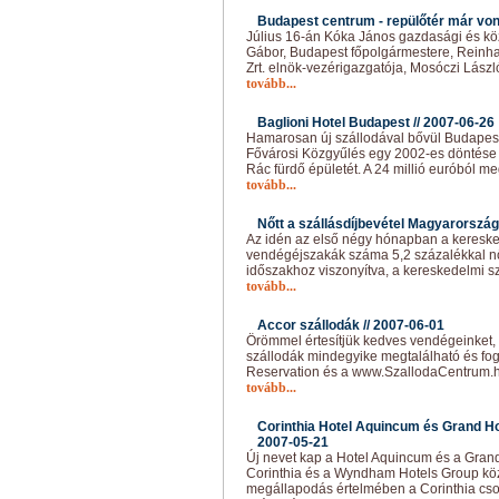
Budapest centrum - repülőtér már vonat
Július 16-án Kóka János gazdasági és kö
Gábor, Budapest főpolgármestere, Reinha
Zrt. elnök-vezérigazgatója, Mosóczi Lász
tovább...
Baglioni Hotel Budapest //
2007-06-26
Hamarosan új szállodával bővül Budapest 
Fővárosi Közgyűlés egy 2002-es döntése a
Rác fürdő épületét. A 24 millió euróból me
tovább...
Nőtt a szállásdíjbevétel Magyarország
Az idén az első négy hónapban a keresked
vendégéjszakák száma 5,2 százalékkal nő
időszakhoz viszonyítva, a kereskedelmi sz
tovább...
Accor szállodák //
2007-06-01
Örömmel értesítjük kedves vendégeinket, 
szállodák mindegyike megtalálható és fog
Reservation és a www.SzallodaCentrum.hu
tovább...
Corinthia Hotel Aquincum és Grand Hot
2007-05-21
Új nevet kap a Hotel Aquincum és a Grand
Corinthia és a Wyndham Hotels Group közöt
megállapodás értelmében a Corinthia csop