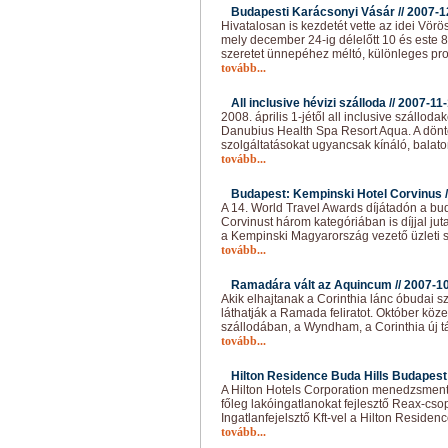
Budapesti Karácsonyi Vásár //
2007-1
Hivatalosan is kezdetét vette az idei Vörö
mely december 24-ig délelőtt 10 és este 8
szeretet ünnepéhez méltó, különleges pr
tovább...
All inclusive hévizi szálloda //
2007-11
2008. április 1-jétől all inclusive szállod
Danubius Health Spa Resort Aqua. A döntés
szolgáltatásokat ugyancsak kínáló, balato
tovább...
Budapest: Kempinski Hotel Corvinus /
A 14. World Travel Awards díjátadón a bu
Corvinust három kategóriában is díjjal ju
a Kempinski Magyarország vezető üzleti 
tovább...
Ramadára vált az Aquincum //
2007-1
Akik elhajtanak a Corinthia lánc óbudai sz
láthatják a Ramada feliratot. Október k
szállodában, a Wyndham, a Corinthia új t
tovább...
Hilton Residence Buda Hills Budapest 
A Hilton Hotels Corporation menedzsment 
főleg lakóingatlanokat fejlesztő Reax-cs
Ingatlanfejelsztő Kft-vel a Hilton Reside
tovább...