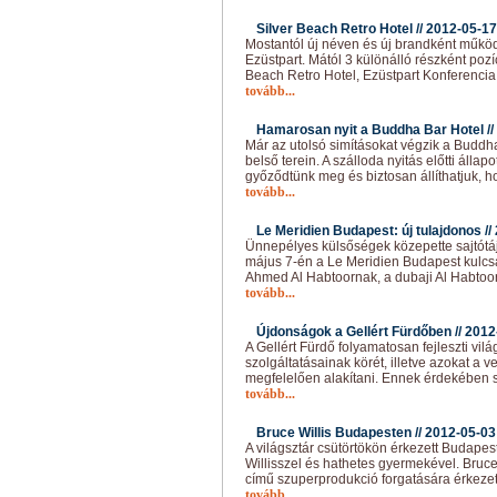
Silver Beach Retro Hotel //
2012-05-17
Mostantól új néven és új brandként működi
Ezüstpart. Mától 3 különálló részként pozí
Beach Retro Hotel, Ezüstpart Konferenci
tovább...
Hamarosan nyit a Buddha Bar Hotel //
Már az utolsó simításokat végzik a Buddh
belső terein. A szálloda nyitás előtti álla
győződtünk meg és biztosan állíthatjuk, 
tovább...
Le Meridien Budapest: új tulajdonos //
Ünnepélyes külsőségek közepette sajtótáj
május 7-én a Le Meridien Budapest kulcsá
Ahmed Al Habtoornak, a dubaji Al Habtoo
tovább...
Újdonságok a Gellért Fürdőben //
2012
A Gellért Fürdő folyamatosan fejleszti vilá
szolgáltatásainak körét, illetve azokat a
megfelelően alakítani. Ennek érdekében s
tovább...
Bruce Willis Budapesten //
2012-05-03
A világsztár csütörtökön érkezett Budap
Willisszel és hathetes gyermekével. Bruce
című szuperprodukció forgatására érkezet
tovább...