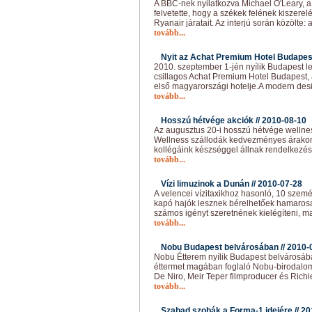
A BBC-nek nyilatkozva Michael O'Leary, a
felvetette, hogy a székek felének kiszere
Ryanair járatait. Az interjú során közölte: a 
tovább...
Nyit az Achat Premium Hotel Budapest
2010. szeptember 1-jén nyílik Budapest le
csillagos Achat Premium Hotel Budapest,
első magyarországi hotelje.A modern desi
tovább...
Hosszú hétvége akciók //
2010-08-10
Az augusztus 20-i hosszú hétvége wellness
Wellness szállodák kedvezményes árakon 
kollégáink készséggel állnak rendelkezés
tovább...
Vízi limuzinok a Dunán //
2010-07-28
A velencei vízitaxikhoz hasonló, 10 szem
kapó hajók lesznek bérelhetőek hamaros
számos igényt szeretnének kielégíteni, m
tovább...
Nobu Budapest belvárosában //
2010-
Nobu Étterem nyílik Budapest belvárosáb
éttermet magában foglaló Nobu-birodalo
De Niro, Meir Teper filmproducer és Richi
tovább...
Szabad szobák a Forma-1 idejére //
20