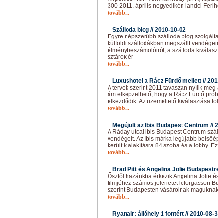
300 2011. április negyedikén landol Feri
tovább...
Szálloda blog //
2010-10-02
Egyre népszerűbb szálloda blog szolgáltat
külföldi szállodákban megszállt vendégei
élménybeszámolóiról, a szálloda kiválasz
sztárok ér
tovább...
Luxushotel a Rácz Fürdő mellett //
201
A tervek szerint 2011 tavaszán nyílik meg
ám elképzelhető, hogy a Rácz Fürdő pr
elkezdődik. Az üzemeltető kiválasztása fo
tovább...
Megújult az Ibis Budapest Centrum //
2
A Ráday utcai ibis Budapest Centrum szá
vendégeit. Az Ibis márka legújabb belsőép
került kialakításra 84 szoba és a lobby. E
tovább...
Brad Pitt és Angelina Jolie Budapestre
Ősztől hazánkba érkezik Angelina Jolie és
filmjéhez számos jelenetet leforgasson 
szerint Budapesten vásárolnak maguknak
tovább...
Ryanair: állóhely 1 fontért //
2010-08-3