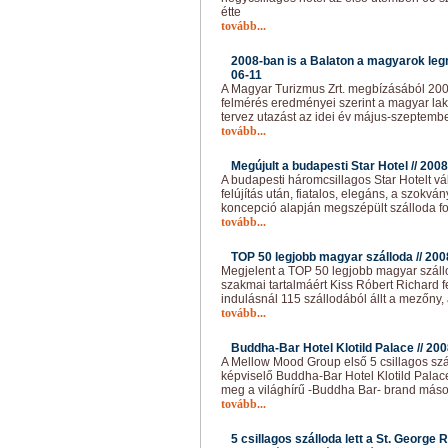
étte
tovább...
2008-ban is a Balaton a magyarok legn
06-11
A Magyar Turizmus Zrt. megbízásából 2008
felmérés eredményei szerint a magyar lak
tervez utazást az idei év május-szeptembe
tovább...
Megújult a budapesti Star Hotel //
2008
A budapesti háromcsillagos Star Hotelt vá
felújítás után, fiatalos, elegáns, a szokván
koncepció alapján megszépült szálloda f
tovább...
TOP 50 legjobb magyar szálloda //
200
Megjelent a TOP 50 legjobb magyar száll
szakmai tartalmáért Kiss Róbert Richard fe
indulásnál 115 szállodából állt a mezőny,
tovább...
Buddha-Bar Hotel Klotild Palace //
200
A Mellow Mood Group első 5 csillagos szál
képviselő Buddha-Bar Hotel Klotild Palac
meg a világhírű -Buddha Bar- brand másod
tovább...
5 csillagos szálloda lett a St. George 