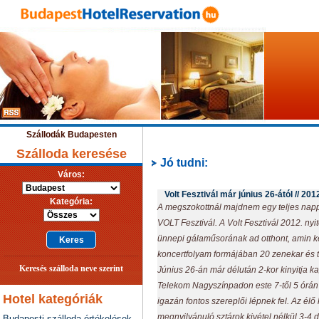
Szállodák Budapesten
Szálloda keresése
Jó tudni:
Város:
Volt Fesztivál már június 26-ától //
201
Kategória:
A megszokottnál majdnem egy teljes napp
VOLT Fesztivál. A Volt Fesztivál 2012. nyi
ünnepi gálaműsorának ad otthont, amin k
koncertfolyam formájában 20 zenekar és tu
Keresés szálloda neve szerint
Június 26-án már délután 2-kor kinyitja ka
Telekom Nagyszínpadon este 7-től 5 órán 
Hotel kategóriák
igazán fontos szereplői lépnek fel. Az él
megnyilvánuló sztárok kivétel nélkül 3-4 
Budapesti szálloda értékelések