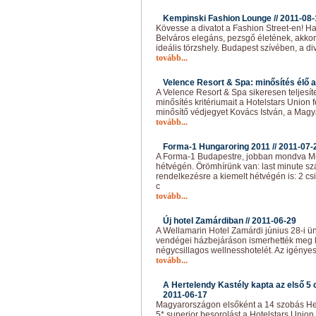
Kempinski Fashion Lounge //
2011-08-
Kövesse a divatot a Fashion Street-en! H
Belváros elegáns, pezsgő életének, akko
ideális törzshely. Budapest szívében, a di
tovább...
Velence Resort & Spa: minősítés élő 
A Velence Resort & Spa sikeresen teljesíte
minősítés kritériumait a Hotelstars Union f
minősítő védjegyet Kovács István, a Magy
tovább...
Forma-1 Hungaroring 2011 //
2011-07-
A Forma-1 Budapestre, jobban mondva Mo
hétvégén. Örömhírünk van: last minute szá
rendelkezésre a kiemelt hétvégén is: 2 csi
c
tovább...
Új hotel Zamárdiban //
2011-06-29
A Wellamarin Hotel Zamárdi június 28-i 
vendégei házbejáráson ismerhették meg kö
négycsillagos wellnesshotelét. Az igénye
tovább...
A Hertelendy Kastély kapta az első 5 c
2011-06-17
Magyarországon elsőként a 14 szobás Her
5* superior besorolást a Hotelstars Union