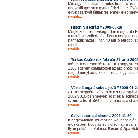
Mintegy 1,9 milliárd forintos beruházással
négycsillagossá a gyulai Erkel Hotel Gy
egyik szárnyát újítják fel, ennek eredmé
tovább...
Hilton, Visegrád //
2009-03-18
Megkezdődtek a Visegrádon megépülő Hilt
munkái; a szálloda átadása a negyedik n
harmadik hazai Hilton 40 millió euróból ép
emelet
tovább...
Torkos Csütörtök február 26-án //
2009
Idén is megrendezésre kerül a nagy siker
1200 étterem csatlakozott az akcióhoz, m
engedményt adnak étel- és italfogyasztás
tovább...
Városlátogatásoké a jövő //
2009-01-2
A FUR megkérdezéseiben azt is vizsgálta,
2009/2010-ben melyek lesznek a legnép
szerint a listát 55%-kal továbbra is a stra
tovább...
Szilveszteri ajánlatok //
2008-11-20
Kihagyhatatlan szilveszteri wellness aján
érdekében, hogy az év utolsó napjait a le
Ilyen például a Velence Resort & Spa Hote
tovább...