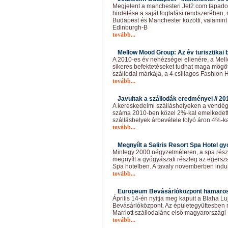
Megjelent a manchesteri Jet2.com fapados
hirdetése a saját foglalási rendszerében
Budapest és Manchester közötti, valamint 
Edinburgh-B
tovább...
Mellow Mood Group: Az év turisztikai b
A 2010-es év nehézségei ellenére, a Me
sikeres befektetéseket tudhat maga mögö
szállodai márkája, a 4 csillagos Fashion 
tovább...
Javultak a szállodák eredményei //
20
A kereskedelmi szálláshelyeken a vendé
száma 2010-ben közel 2%-kal emelkedett 
szálláshelyek árbevétele folyó áron 4%-ka
tovább...
Megnyílt a Saliris Resort Spa Hotel gy
Mintegy 2000 négyzetméteren, a spa részl
megnyílt a gyógyászati részleg az egersza
Spa hotelben. A tavaly novemberben indul
tovább...
Europeum Bevásárlóközpont hamaros
Április 14-én nyitja meg kapuit a Blaha L
Bevásárlóközpont. Az épületegyüttesben n
Marriott szállodalánc első magyarországi 
tovább...