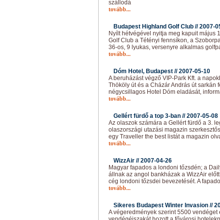
szállodá
tovább...
Budapest Highland Golf Club //
2007-0
Nyílt hétvégével nyitja meg kapuit május
Golf Club a Tétényi fennsíkon, a Szoborpa
36-os, 9 lyukas, versenyre alkalmas golfp
tovább...
Dóm Hotel, Budapest //
2007-05-10
A beruházást végző VIP-Park Kft. a napok
Thököly út és a Cházár András út sarkán f
négycsillagos Hotel Dóm eladását, informá
tovább...
Gellért fürdő a top 3-ban //
2007-05-08
Az olaszok számára a Gellért fürdő a 3. le
olaszországi utazási magazin szerkesztő
egy Traveller the best listát a magazin ol
tovább...
WizzAir //
2007-04-26
Magyar fapados a londoni tőzsdén; a Dail
állnak az angol bankházak a WizzAir előt
cég londoni tőzsdei bevezetését. A fapado
tovább...
Sikeres Budapest Winter Invasion //
2
A végeredmények szerint 5500 vendéget 
vendégéjszakát hozott a fővárosi hotelek