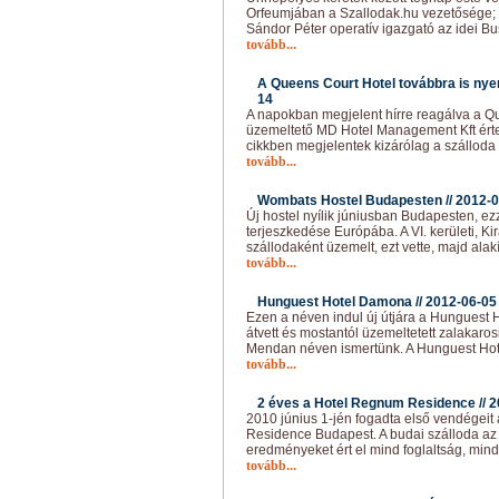
Orfeumjában a Szallodak.hu vezetősége; 
Sándor Péter operatív igazgató az idei Bu
tovább...
A Queens Court Hotel továbbra is ny
14
A napokban megjelent hírre reagálva a Qu
üzemeltető MD Hotel Management Kft érte
cikkben megjelentek kizárólag a szálloda
tovább...
Wombats Hostel Budapesten //
2012-0
Új hostel nyílik júniusban Budapesten, e
terjeszkedése Európába. A VI. kerületi, Ki
szállodaként üzemelt, ezt vette, majd alakít
tovább...
Hunguest Hotel Damona //
2012-06-05
Ezen a néven indul új útjára a Hunguest H
átvett és mostantól üzemeltetett zalakaros
Mendan néven ismertünk. A Hunguest H
tovább...
2 éves a Hotel Regnum Residence //
2
2010 június 1-jén fogadta első vendégei
Residence Budapest. A budai szálloda az
eredményeket ért el mind foglaltság, mind
tovább...