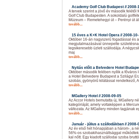
Academy Golf Club Budapest //
2008-
A tervek szerint a jövő év második felét
Golf Club Budapesten. A sokoldalú golfléte
Múzeum – Remetehegyi út – Perényi út ált
tovább...
15 éves a K+K Hotel Opera //
2008-10
Október 16-án nagyszerű fogadással és 
megjutalmazásával ünnepelte születésnap
legsikeresebb üzleti szállodája. A négycsi
maj
tovább...
Nyitás előtt a Belvedere Hotel Budape
Október második felében nyílik a főváros 
a Hotel Belvedere Budapest a Szilágyi Erzs
szobás, gyönyörű kilátással rendelkező, A
tovább...
MGallery Hotel //
2008-09-05
Az Accor Hotels bemutatta új, MGallery név
kategóriáját, amely voltaképpen a Mercur
változata. Az MGallery minden tagjának eg
tovább...
Január - július a szállodákban //
2008-
Az év első hét hónapjában a három-, a nég
56%-os szobakihasználtsággal működtek. 
kal nőtt. Egy kiadott szállodai szoba brutt