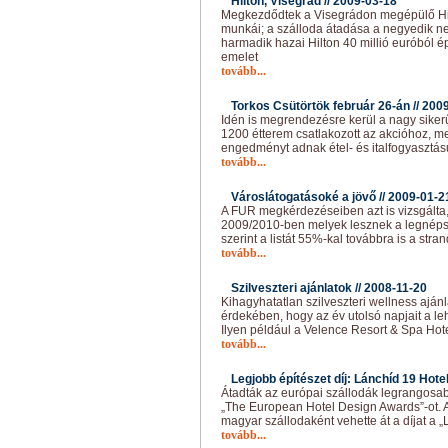
Hilton, Visegrád //
2009-03-18
Megkezdődtek a Visegrádon megépülő Hilt
munkái; a szálloda átadása a negyedik n
harmadik hazai Hilton 40 millió euróból ép
emelet
tovább...
Torkos Csütörtök február 26-án //
2009
Idén is megrendezésre kerül a nagy siker
1200 étterem csatlakozott az akcióhoz, m
engedményt adnak étel- és italfogyasztás
tovább...
Városlátogatásoké a jövő //
2009-01-2
A FUR megkérdezéseiben azt is vizsgálta,
2009/2010-ben melyek lesznek a legnép
szerint a listát 55%-kal továbbra is a stra
tovább...
Szilveszteri ajánlatok //
2008-11-20
Kihagyhatatlan szilveszteri wellness aján
érdekében, hogy az év utolsó napjait a le
Ilyen például a Velence Resort & Spa Hote
tovább...
Legjobb építészet díj: Lánchíd 19 Hotel
Átadták az európai szállodák legrangosabb
„The European Hotel Design Awards”-ot. A
magyar szállodaként vehette át a díjat a „
tovább...