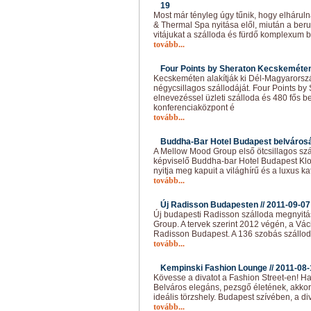
19
Most már tényleg úgy tűnik, hogy elhárul
& Thermal Spa nyitása elől, miután a ber
vitájukat a szálloda és fürdő komplexum
tovább...
Four Points by Sheraton Kecskeméten
Kecskeméten alakítják ki Dél-Magyarors
négycsillagos szállodáját. Four Points b
elnevezéssel üzleti szálloda és 480 fős
konferenciaközpont é
tovább...
Buddha-Bar Hotel Budapest belvárosá
A Mellow Mood Group első ötcsillagos szál
képviselő Buddha-bar Hotel Budapest Klo
nyitja meg kapuit a világhírű és a luxus 
tovább...
Új Radisson Budapesten //
2011-09-07
Új budapesti Radisson szálloda megnyitás
Group. A tervek szerint 2012 végén, a Váci
Radisson Budapest. A 136 szobás szállod
tovább...
Kempinski Fashion Lounge //
2011-08-
Kövesse a divatot a Fashion Street-en! H
Belváros elegáns, pezsgő életének, akko
ideális törzshely. Budapest szívében, a di
tovább...