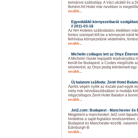
belvárosi szállodája. A Váci utcától és a 
Bohém Art Hotel már nevében is megelőle
tovább...
Egyedülálló környezetbarát szolgálta
//
2011-03-18
Az NH Hoteles szállodalánc életében már 
fontos szerepet tölt be a környezet iránti f
felhívása környezetünk védelmére, fontos
tovább...
Michelin csillagos lett az Onyx Étterem
A Michelin Guide legújabb kiadványába i
került be Budapest: a Costes megőrizte a
elismerést, az Onyx pedig kiérdemelt egy 
tovább...
Új balatoni szálloda: Zenit Hotel Balato
Április végén nyílik az északi part egyik l
mely már névválasztásában is mutatja köt
négycsillagos Zenit Hotel Balaton a borvi
tovább...
Jet2.com: Budapest - Manchester és E
Megjelent a manchesteri Jet2.com fapados
hirdetése a saját foglalási rendszerében
Budapest és Manchester közötti, valamint 
Edinburgh-B
tovább...