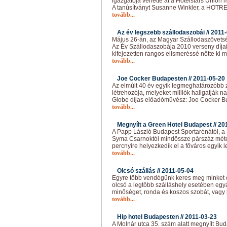
igazgatója vehette át a Hotelstars Union m
A tanúsítványt Susanne Winkler, a HOTR
tovább...
Az év legszebb szállodaszobái //
2011-
Május 26-án, az Magyar Szállodaszövetsé
Az Év Szállodaszobája 2010 verseny díjai
kifejezetten rangos elismeréssé nőtte ki 
tovább...
Joe Cocker Budapesten //
2011-05-20
Az elmúlt 40 év egyik legmeghatározóbb
létrehozója, melyeket milliók hallgatják
Globe díjas előadóművész: Joe Cocker Bu
tovább...
Megnyílt a Green Hotel Budapest //
20
A Papp László Budapest Sportarénától, a 
Syma Csarnoktól mindössze párszáz méter
percnyire helyezkedik el a főváros egyik 
tovább...
Olcsó szállás //
2011-05-04
Egyre több vendégünk keres meg minket 
olcsó a legtöbb szálláshely esetében egy
minőséget, ronda és koszos szobát, vagy
tovább...
Hip hotel Budapesten //
2011-03-23
A Molnár utca 35. szám alatt megnyílt Bu