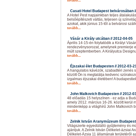
tovább...
Casati Hotel Budapest belvárosában /
A Hotel Pest napjainkban teljes átalakuláso
belsőépítészeti váltás, teljesen új színvilá
azokat, akik június 15-től a belvárosi szá
tovább...
Vásár a Király utcában //
2012-04-05
Április 14-15-én folytatódik a Királyi Vásá
rendezvénysorozat, amelynek premierje ez
múlt szeptemberben. A Királyutca Designu
tovább...
Éjszakai élet Budapesten //
2012-03-2
A hangulatos kávézók, szabadtéri zenés 
között Ön is megtalálja kedvenc szórako
izgalmas éjszakai életében! A budapesti
tovább...
John Malkovich Budapesten //
2012-0
48 előadás 15 helyszínen - ez adja a Buda
amely 2012. március 16-26. között kerül m
mindenképp a világhírű John Malkovich b
tovább...
Zelnik István Aranymúzeum Budapest
Világszerte egyedülálló gyűjtemény és
ajánljuk. A Zelnik István Délkelet-ázsiai
Délkelet-Ázsia 11 államának területéről a