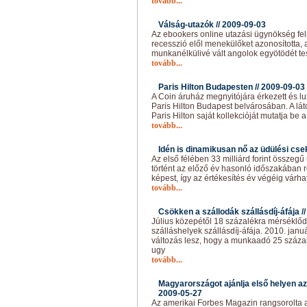
tovább...
Válság-utazók //
2009-09-03
Az ebookers online utazási ügynökség felm
recesszió elől menekülőket azonosította, a
munkanélkülivé vált angolok egyötödét tes
tovább...
Paris Hilton Budapesten //
2009-09-03
A Coin áruház megnyitójára érkezett és l
Paris Hilton Budapest belvárosában. A lá
Paris Hilton saját kollekcióját mutatja be
tovább...
Idén is dinamikusan nő az üdülési cse
Az első félében 33 milliárd forint összegű
történt az előző év hasonló időszakában re
képest, így az értékesítés év végéig várha
tovább...
Csökken a szállodák szállásdíj-áfája /
Július közepétől 18 százalékra mérséklőd
szálláshelyek szállásdíj-áfája. 2010. janu
változás lesz, hogy a munkaadó 25 százalé
ugy
tovább...
Magyarországot ajánlja első helyen az
2009-05-27
Az amerikai Forbes Magazin rangsorolta 