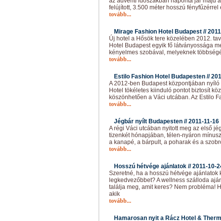
az adventi időszakban naponta jár majd a
felújított, 3.500 méter hosszú fényfűzérre
tovább...
Mirage Fashion Hotel Budapest //
2011
Új hotel a Hősök tere közelében 2012. ta
Hotel Budapest egyik fő látványossága mel
kényelmes szobával, melyeknek többségébő
tovább...
Estilo Fashion Hotel Budapesten //
201
A 2012-ben Budapest központjában nyíló 4
Hotel tökéletes kiinduló pontot biztosít 
köszönhetően a Váci utcában. Az Estilo F
tovább...
Jégbár nyílt Budapesten //
2011-11-16
A régi Váci utcában nyitott meg az első j
tizenkét hónapjában, télen-nyáron mínusz
a kanapé, a bárpult, a poharak és a szobr
tovább...
Hosszú hétvége ajánlatok //
2011-10-2
Szeretné, ha a hosszú hétvége ajánlatok 
legkedvezőbbet? A wellness szálloda ajá
találja meg, amit keres? Nem probléma! H
akik
tovább...
Hamarosan nyit a Rácz Hotel & Therm