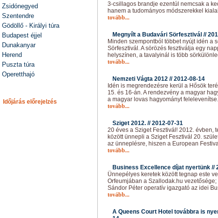
3-csillagos brandje ezentúl nemcsak a ke
Zsidónegyed
hanem a tudományos módszerekkel kialak
Szentendre
tovább...
Gödöllő - Királyi túra
Megnyílt a Budavári Sörfesztivál //
201
Budapest éjjel
Minden szempontból többet nyújt idén a 
Dunakanyar
Sörfesztivál. A sörözés fesztiválja egy n
Herend
helyszínen, a tavalyinál is több sörkülönl
tovább...
Puszta túra
Operetthajó
Nemzeti Vágta 2012 //
2012-08-14
Idén is megrendezésre kerül a Hősök ter
15. és 16-án. A rendezvény a magyar ha
a magyar lovas hagyományt felelevenítse
Időjárás előrejelzés
tovább...
Sziget 2012. //
2012-07-31
20 éves a Sziget Fesztivál! 2012. évben, 
között ünnepli a Sziget Fesztivál 20. szü
az ünneplésre, hiszen a European Festiv
tovább...
Business Excellence díjat nyertünk //
Ünnepélyes keretek között tegnap este vet
Orfeumjában a Szallodak.hu vezetősége; 
Sándor Péter operatív igazgató az idei Bu
tovább...
A Queens Court Hotel továbbra is ny