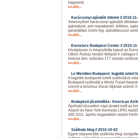
hagyomá
tovább...
Karácsonyi ajándék ötletek //
2010-11
Amennyiben karácsonyi ajándék ötleteken 
ajánlatunk, ami maradandó, értékes, egé
garantáltan örülni fog: ajándékozzon well
tovább...
Eurostars Budapest Center //
2010-11
Hivatalosan is megnyitotta kapuit az Euro
Úttörő Áruház helyén felépült 4 csillagos 
Hotusa lánc számára 177 szobás szálloda 
tovább...
Le Meridien Budapest: legjobb üzleti ho
A legjobb budapesti üzleti szállodává vál
Budapest szállodát a World Travel Awards
szerint a turizmus Oscar-díjának számít. A
tovább...
Budapesti járatindítás: American Airli
Áprilistól közvetlen napi járatot indít az 
Airport és New York Kennedy (JFK) repülőt
300 2011. április negyedikén landol Feri
tovább...
Szálloda blog //
2010-10-02
Egyre népszerűbb szálloda blog szolgáltat