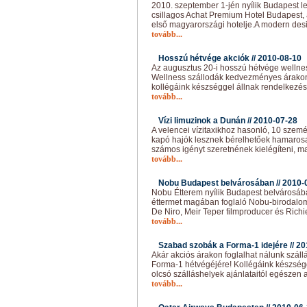
2010. szeptember 1-jén nyílik Budapest le
csillagos Achat Premium Hotel Budapest,
első magyarországi hotelje.A modern desi
tovább...
Hosszú hétvége akciók //
2010-08-10
Az augusztus 20-i hosszú hétvége wellness
Wellness szállodák kedvezményes árakon 
kollégáink készséggel állnak rendelkezés
tovább...
Vízi limuzinok a Dunán //
2010-07-28
A velencei vízitaxikhoz hasonló, 10 szem
kapó hajók lesznek bérelhetőek hamaros
számos igényt szeretnének kielégíteni, m
tovább...
Nobu Budapest belvárosában //
2010-
Nobu Étterem nyílik Budapest belvárosáb
éttermet magában foglaló Nobu-birodalo
De Niro, Meir Teper filmproducer és Richi
tovább...
Szabad szobák a Forma-1 idejére //
20
Akár akciós árakon foglalhat nálunk szál
Forma-1 hétvégéjére! Kollégáink készség
olcsó szálláshelyek ajánlataitól egészen 
tovább...