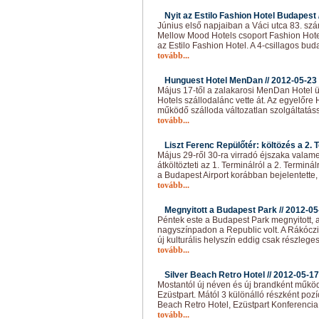
Nyit az Estilo Fashion Hotel Budapest 
Június első napjaiban a Váci utca 83. szám
Mellow Mood Hotels csoport Fashion Hote
az Estilo Fashion Hotel. A 4-csillagos bud
tovább...
Hunguest Hotel MenDan //
2012-05-23
Május 17-től a zalakarosi MenDan Hotel 
Hotels szállodalánc vette át. Az egyelő
működő szálloda változatlan szolgáltatás
tovább...
Liszt Ferenc Repülőtér: költözés a 2. T
Május 29-ről 30-ra virradó éjszaka valam
átköltözteti az 1. Terminálról a 2. Terminá
a Budapest Airport korábban bejelentette
tovább...
Megnyitott a Budapest Park //
2012-05
Péntek este a Budapest Park megnyitott, a
nagyszínpadon a Republic volt. A Rákóczi h
új kulturális helyszín eddig csak részlege
tovább...
Silver Beach Retro Hotel //
2012-05-17
Mostantól új néven és új brandként működi
Ezüstpart. Mától 3 különálló részként pozí
Beach Retro Hotel, Ezüstpart Konferenci
tovább...