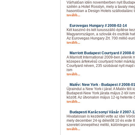
Várhatóan idén novemberben nyit Budape
szélén a Hotel Rosslyn, mely a tavaly me
hasonlóan a Design Hotels szállodalánc t
tovább...
Eurovegas Hungary //
2008-02-14
Két kaszinó és két luxusszálló építése k
Magyarországon, a szlovák és osztrák ha
Az Eurovegas Hungary Zrt. 700 millió eurót
tovább...
Marriott Budapest Courtyard //
2008-0
A Marriott International 2009-ben jeleni
közepes árfekvésű courtyard hotel márkáj
Courtyard néven, 235 szobával nyit majd 
ism
tovább...
Malév: New York - Budapest //
2008-01
Újraindul a New York-i járat: A Malév téli
Budapest-New York járata május 2-tól ism
között. Az útvonalon május 12-ig hetente 
tovább...
Budapesti Karácsonyi Vásár //
2007-1
Hivatalosan is kezdetét vette az idei Vörö
mely december 24-ig délelőtt 10 és este 8
szeretet ünnepéhez méltó, különleges pr
tovább...