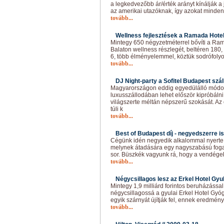
a legkedvezőbb ár/érték arányt kínálják a
az amerikai utazóknak, így azokat minde
tovább...
Wellness fejlesztések a Ramada Hotel
Mintegy 650 négyzetméterrel bővíti a Ra
Balaton wellness részlegét, beltéren 180
6, több élményelemmel, köztük sodrófoly
tovább...
DJ Night-party a Sofitel Budapest szál
Magyarországon eddig egyedülálló módon
luxusszállodában lehet először kipróbálni
világszerte méltán népszerű szokását. Az 
túli k
tovább...
Best of Budapest díj - negyedszerre is
Cégünk idén negyedik alkalommal nyerte e
melynek átadására egy nagyszabású foga
sor. Büszkék vagyunk rá, hogy a vendégek
tovább...
Négycsillagos lesz az Erkel Hotel Gyul
Mintegy 1,9 milliárd forintos beruházással
négycsillagossá a gyulai Erkel Hotel Gy
egyik szárnyát újítják fel, ennek eredmé
tovább...