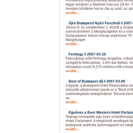
A oneworld légiszövetség látványos rend
tagjai sorában a Malévet március 29-én, 
mostani bővítése hat év óta az első, az ala
tovább...
Újra Budapesti Nyári Fesztivál //
2007-
Június 8. és szeptember 2. között a Szab
szervezésében a Margitszigeten és a Vár
Színpadokon három hónap alatt közel 70 e
Margitsziget
tovább...
Ferihegy //
2007-03-20
Februárban nőtt Ferihegy forgalma. A Bud
szolgált ki februárban, 1,8%-kal többet, mi
hónapban ezzel 8,275 millióra nőtt a buda
tovább...
Best of Budapest díj //
2007-03-06
Cégünk; a Budapest Hotel Reservation és
második alkalommal nyerte el a "Best of B
szállásfoglalás kategóriában. Bízunk ben
ve
tovább...
Egyéves a Best Western Hotel Parlam
Tegnap ünnepelte egy éves születésnapjá
Hotel Parlament. A meghívott vendégek táj
budapesti szálloda újdonságairól és megtu
tovább...