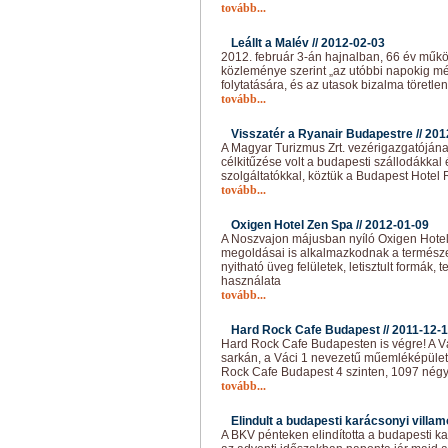
tovább...
Leállt a Malév //
2012-02-03
2012. február 3-án hajnalban, 66 év működ
közleménye szerint „az utóbbi napokig m
folytatására, és az utasok bizalma töretlen
tovább...
Visszatér a Ryanair Budapestre //
201
A Magyar Turizmus Zrt. vezérigazgatójána
célkitűzése volt a budapesti szállodákkal 
szolgáltatókkal, köztük a Budapest Hotel R
tovább...
Oxigen Hotel Zen Spa //
2012-01-09
A Noszvajon májusban nyíló Oxigen Hotel
megoldásai is alkalmazkodnak a természe
nyitható üveg felületek, letisztult formák
használata
tovább...
Hard Rock Cafe Budapest //
2011-12-
Hard Rock Cafe Budapesten is végre! A Vá
sarkán, a Váci 1 nevezetű műemléképület
Rock Cafe Budapest 4 szinten, 1097 nég
tovább...
Elindult a budapesti karácsonyi villam
A BKV pénteken elindította a budapesti ka