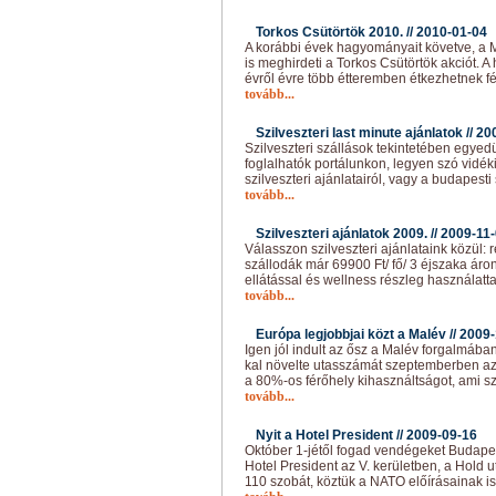
Torkos Csütörtök 2010. //
2010-01-04
A korábbi évek hagyományait követve, a 
is meghirdeti a Torkos Csütörtök akciót.
évről évre több étteremben étkezhetnek f
tovább...
Szilveszteri last minute ajánlatok //
20
Szilveszteri szállások tekintetében egyedü
foglalhatók portálunkon, legyen szó vidék
szilveszteri ajánlatairól, vagy a budapesti
tovább...
Szilveszteri ajánlatok 2009. //
2009-11
Válasszon szilveszteri ajánlataink közül: 
szállodák már 69900 Ft/ fő/ 3 éjszaka áro
ellátással és wellness részleg használattal
tovább...
Európa legjobbjai közt a Malév //
2009-
Igen jól indult az ősz a Malév forgalmába
kal növelte utasszámát szeptemberben az 
a 80%-os férőhely kihasználtságot, ami s
tovább...
Nyit a Hotel President //
2009-09-16
Október 1-jétől fogad vendégeket Budapes
Hotel President az V. kerületben, a Hold u
110 szobát, köztük a NATO előírásainak is