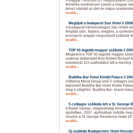
A Magyar Turizmus Zrt. megbízásából 2008
felmérés eredményei szerint a magyar lak
tervez utazást az idei év május-szeptembe
tovább...
Megújult a budapesti Star Hotel //
2008
A budapesti háromcsillagos Star Hotelt vá
felújítás után, fiatalos, elegáns, a szokván
koncepció alapján megszépült szálloda f
tovább...
TOP 50 legjobb magyar szálloda //
200
Megjelent a TOP 50 legjobb magyar száll
szakmai tartalmáért Kiss Róbert Richard fe
indulásnál 115 szállodából állt a mezőny,
tovább...
Buddha-Bar Hotel Klotild Palace //
200
A Mellow Mood Group első 5 csillagos szál
képviselő Buddha-Bar Hotel Klotild Palac
meg a világhírű -Buddha Bar- brand másod
tovább...
5 csillagos szálloda lett a St. George 
A Budai Várban, világörökségi környezet
épületben, 2007. áprilisában nyitotta me
részére a St. George Residence Hotel 26 l
tovább...
Új szálloda Budapesten: Hotel Rosslyn