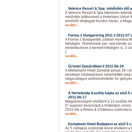
Velence Resort & Spa: minősítés élő 
A Velence Resort & Spa sikeresen teljesíte
minősítés kritériumait a Hotelstars Union f
minősítő védjegyet Kovács István, a Magy
tovább...
Forma-1 Hungaroring 2011 //
2011-07-
A Forma-1 Budapestre, jobban mondva Mo
hétvégén. Örömhírünk van: last minute szá
rendelkezésre a kiemelt hétvégén is: 2 csi
c
tovább...
Új hotel Zamárdiban //
2011-06-29
A Wellamarin Hotel Zamárdi június 28-i 
vendégei házbejáráson ismerhették meg kö
négycsillagos wellnesshotelét. Az igénye
tovább...
A Hertelendy Kastély kapta az első 5 c
2011-06-17
Magyarországon elsőként a 14 szobás Her
5* superior besorolást a Hotelstars Union
2010 óta a Relais & Châteaux szállodacsa
tovább...
Kempinski Hotel Budapest az első 5 cs
Az 5 csillagos szállodák közül elsőként a