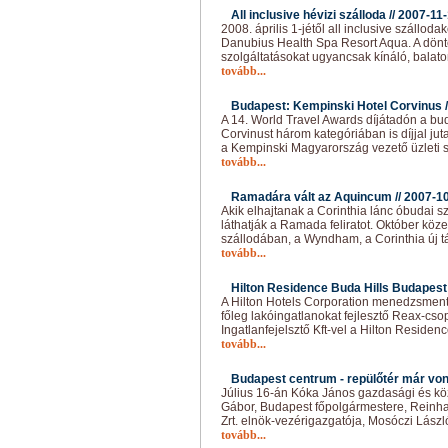
All inclusive hévizi szálloda //
2007-11
2008. április 1-jétől all inclusive szállod
Danubius Health Spa Resort Aqua. A döntés
szolgáltatásokat ugyancsak kínáló, balato
tovább...
Budapest: Kempinski Hotel Corvinus /
A 14. World Travel Awards díjátadón a bu
Corvinust három kategóriában is díjjal ju
a Kempinski Magyarország vezető üzleti 
tovább...
Ramadára vált az Aquincum //
2007-1
Akik elhajtanak a Corinthia lánc óbudai sz
láthatják a Ramada feliratot. Október k
szállodában, a Wyndham, a Corinthia új t
tovább...
Hilton Residence Buda Hills Budapest 
A Hilton Hotels Corporation menedzsment 
főleg lakóingatlanokat fejlesztő Reax-cs
Ingatlanfejelsztő Kft-vel a Hilton Reside
tovább...
Budapest centrum - repülőtér már vonat
Július 16-án Kóka János gazdasági és kö
Gábor, Budapest főpolgármestere, Reinha
Zrt. elnök-vezérigazgatója, Mosóczi Lász
tovább...