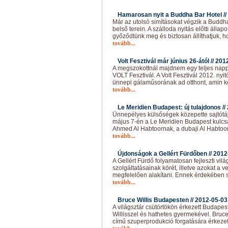
Hamarosan nyit a Buddha Bar Hotel //
Már az utolsó simításokat végzik a Buddh
belső terein. A szálloda nyitás előtti álla
győződtünk meg és biztosan állíthatjuk, 
tovább...
Volt Fesztivál már június 26-ától //
201
A megszokottnál majdnem egy teljes napp
VOLT Fesztivál. A Volt Fesztivál 2012. nyi
ünnepi gálaműsorának ad otthont, amin k
tovább...
Le Meridien Budapest: új tulajdonos //
Ünnepélyes külsőségek közepette sajtótáj
május 7-én a Le Meridien Budapest kulcsá
Ahmed Al Habtoornak, a dubaji Al Habtoo
tovább...
Újdonságok a Gellért Fürdőben //
2012
A Gellért Fürdő folyamatosan fejleszti vilá
szolgáltatásainak körét, illetve azokat a
megfelelően alakítani. Ennek érdekében s
tovább...
Bruce Willis Budapesten //
2012-05-03
A világsztár csütörtökön érkezett Budap
Willisszel és hathetes gyermekével. Bruce
című szuperprodukció forgatására érkezet