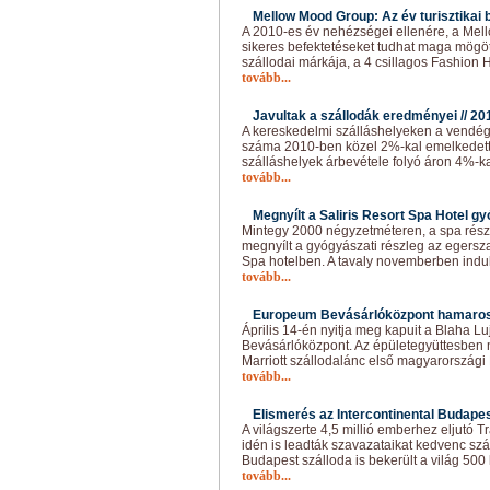
Mellow Mood Group: Az év turisztikai b
A 2010-es év nehézségei ellenére, a Me
sikeres befektetéseket tudhat maga mögö
szállodai márkája, a 4 csillagos Fashion 
tovább...
Javultak a szállodák eredményei //
20
A kereskedelmi szálláshelyeken a vendé
száma 2010-ben közel 2%-kal emelkedett 
szálláshelyek árbevétele folyó áron 4%-ka
tovább...
Megnyílt a Saliris Resort Spa Hotel gy
Mintegy 2000 négyzetméteren, a spa részl
megnyílt a gyógyászati részleg az egersza
Spa hotelben. A tavaly novemberben indul
tovább...
Europeum Bevásárlóközpont hamaros
Április 14-én nyitja meg kapuit a Blaha L
Bevásárlóközpont. Az épületegyüttesben n
Marriott szállodalánc első magyarországi 
tovább...
Elismerés az Intercontinental Budapes
A világszerte 4,5 millió emberhez eljutó 
idén is leadták szavazataikat kedvenc szál
Budapest szálloda is bekerült a világ 500
tovább...