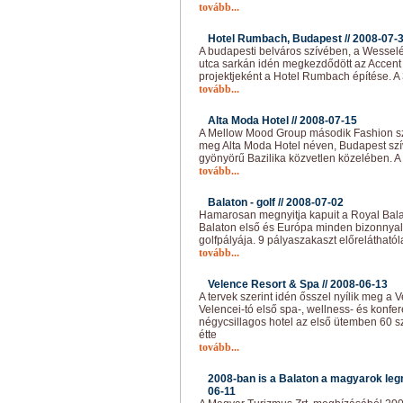
tovább...
Hotel Rumbach, Budapest //
2008-07-
A budapesti belváros szívében, a Wesse
utca sarkán idén megkezdődött az Accent
projektjeként a Hotel Rumbach építése. A 
tovább...
Alta Moda Hotel //
2008-07-15
A Mellow Mood Group második Fashion szá
meg Alta Moda Hotel néven, Budapest szív
gyönyörű Bazilika közvetlen közelében. A v
tovább...
Balaton - golf //
2008-07-02
Hamarosan megnyitja kapuit a Royal Balat
Balaton első és Európa minden bizonnyal
golfpályája. 9 pályaszakaszt előreláthatóla
tovább...
Velence Resort & Spa //
2008-06-13
A tervek szerint idén ősszel nyílik meg a 
Velencei-tó első spa-, wellness- és konfer
négycsillagos hotel az első ütemben 60 s
étte
tovább...
2008-ban is a Balaton a magyarok legn
06-11