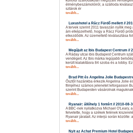
külföldi szállodákban megszállt vendégei
élménybeszámolóiról, a szálloda kiválasz
sztárok ér
tovább...
Luxushotel a Rácz Fürdő mellett //
201
A tervek szerint 2011 tavaszán nyílik meg
ám elképzelhető, hogy a Rácz Fürdő pr
elkezdődik. Az üzemeltető kiválasztása fo
tovább...
Megújult az Ibis Budapest Centrum //
2
A Ráday utcai ibis Budapest Centrum szá
vendégeit. Az Ibis márka legújabb belsőép
került kialakításra 84 szoba és a lobby. E
tovább...
Brad Pitt és Angelina Jolie Budapestre
Ősztől hazánkba érkezik Angelina Jolie és
filmjéhez számos jelenetet leforgasson 
szerint Budapesten vásárolnak maguknak
tovább...
Ryanair: állóhely 1 fontért //
2010-08-3
A BBC-nek nyilatkozva Michael O'Leary, a
felvetette, hogy a székek felének kiszere
Ryanair járatait. Az interjú során közölte: a 
tovább...
Nyit az Achat Premium Hotel Budapest