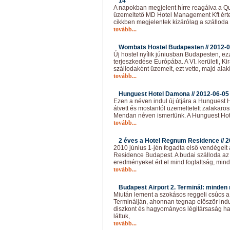
14
A napokban megjelent hírre reagálva a Qu
üzemeltető MD Hotel Management Kft érte
cikkben megjelentek kizárólag a szálloda
tovább...
Wombats Hostel Budapesten //
2012-0
Új hostel nyílik júniusban Budapesten, e
terjeszkedése Európába. A VI. kerületi, Ki
szállodaként üzemelt, ezt vette, majd alakít
tovább...
Hunguest Hotel Damona //
2012-06-05
Ezen a néven indul új útjára a Hunguest H
átvett és mostantól üzemeltetett zalakaros
Mendan néven ismertünk. A Hunguest H
tovább...
2 éves a Hotel Regnum Residence //
2
2010 június 1-jén fogadta első vendégei
Residence Budapest. A budai szálloda az
eredményeket ért el mind foglaltság, mind
tovább...
Budapest Airport 2. Terminál: minden 
Miután lement a szokásos reggeli csúcs a 
Terminálján, ahonnan tegnap először ind
diszkont és hagyományos légitársaság ha
láttuk,
tovább...