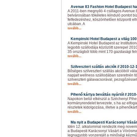
Avenue 83 Fashion Hotel Budapest h
A 2011-ben megnyíló 4 csillagos Avenue 
belvárosában tökéletes kiinduló pontot bi
felfedezéshez, köszönhetően központi el
utcában. A
tovább...
Kempinski Hotel Budapest a világ 100 
A Kempinski Hotel Budapest az Institutiona
legjobb szállodája közözött szerepel 2010-
35 országból több mint 170 gazdasági fel
tovább...
Szilveszteri szállás akciók //
2010-12-
Bőséges szilveszteri szállás akcióból vála
napjait wellness szállodában szeretnén töl
szilveszteri gálavacsorával, pezsgőzéssel,
tovább...
Pihenő kártya beváltás nyártól //
2010
Napokon belül elkészül a Széchenyi Pihe
kormányrendelet tervezete, s ha az elfog
részletek kidolgozása, illetve a pihenőkár
tovább...
Ma nyit a Budapesti Karácsonyi Vásár
Idén 12. alkalommal rendezik meg novemb
a Budapesti Karácsonyi Vásárt a Vörösma
legnagyobb vonzerejét a minőségi kézmű