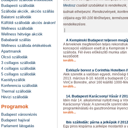
Budapesti szállodák
Medosz
családi szobákkal is rendelkezik
Szállodai akciók, akciós szállás
tudnak elhelyezni. Rendezvények, konfere
Balatoni szállodák
céljaira egy 90-100 férőhelyes, természet
Külföldi szállodák akciós árakon!
rendelkezésre.
Wellness szállodák
|
Wellness hétvége akciók
Bababarát szállás
A Kempinski Budapest teljesen megúju
A terveknek megfelelően teljes rekonstruk
Wellness szálloda értékelések
koncepció váltáson esett át a Kempinski 
Apartmanok
szálloda. Fél éves előkészítő munka utá
kezdődött
Olcsó szállodák
tovább...
3 csillagos szállodák
4 csillagos szállodák
Exkluzív borest a Corinthia Hotelben /
5 csillagos szállodák
Akik szeretik a valóban egyedi, minőségi 
2013. március 8-10. között a budapesti Co
Kastélyszállók
VinCe Borestre, ahol 160 kiállító 1000-fé
Konferencia szállodák
tovább...
Thermal szállodák
14. Budapesti Karácsonyi Vásár //
201
Hévizi szállodák
Idén már 14. alkalommal nyitott meg a Vö
Karácsonyi Vásár. A szervezők szerint id
Programok
programkínálatú és gasztronómiai ínyenc
tovább...
Budapest városnézés
Budapest hajóval
Ibis szállodák: párna a jelképük //
2012
Parlament látogatás
Egy piros kispárna a jelképe mostantól a v