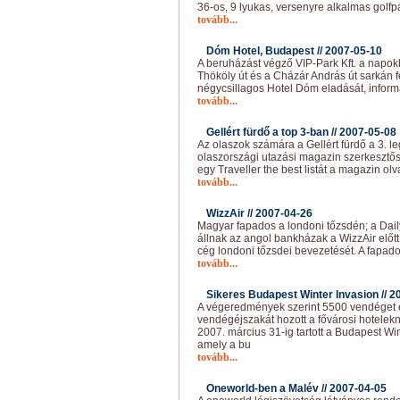
36-os, 9 lyukas, versenyre alkalmas golfp
tovább...
Dóm Hotel, Budapest //
2007-05-10
A beruházást végző VIP-Park Kft. a napok
Thököly út és a Cházár András út sarkán f
négycsillagos Hotel Dóm eladását, informá
tovább...
Gellért fürdő a top 3-ban //
2007-05-08
Az olaszok számára a Gellért fürdő a 3. le
olaszországi utazási magazin szerkesztő
egy Traveller the best listát a magazin ol
tovább...
WizzAir //
2007-04-26
Magyar fapados a londoni tőzsdén; a Dail
állnak az angol bankházak a WizzAir előt
cég londoni tőzsdei bevezetését. A fapado
tovább...
Sikeres Budapest Winter Invasion //
2
A végeredmények szerint 5500 vendéget 
vendégéjszakát hozott a fővárosi hotelek
2007. március 31-ig tartott a Budapest Wi
amely a bu
tovább...
Oneworld-ben a Malév //
2007-04-05