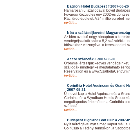
Baglioni Hotel Budapest //
2007-06-26
Hamarosan új szállodával bővül Budapest 
Fővárosi Közgyűlés egy 2002-es döntése a
Rác fürdő épületét. A 24 millió euróból me
tovább...
Nőtt a szállásdíjbevétel Magyarország
Az idén az első négy hónapban a keresked
vendégéjszakák száma 5,2 százalékkal nő
időszakhoz viszonyítva, a kereskedelmi sz
tovább...
Accor szállodák //
2007-06-01
Örömmel értesítjük kedves vendégeinket, 
szállodák mindegyike megtalálható és fog
Reservation és a www.SzallodaCentrum.hu
tovább...
Corinthia Hotel Aquincum és Grand Hot
2007-05-21
Új nevet kap a Hotel Aquincum és a Grand
Corinthia és a Wyndham Hotels Group közöt
megállapodás értelmében a Corinthia csop
szállodá
tovább...
Budapest Highland Golf Club //
2007-0
Nyílt hétvégével nyitja meg kapuit május
Golf Club a Tétényi fennsíkon, a Szoborpa