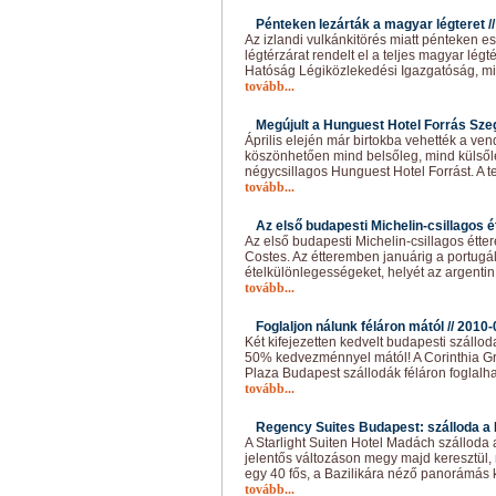
Pénteken lezárták a magyar légteret /
Az izlandi vulkánkitörés miatt pénteken est
légtérzárat rendelt el a teljes magyar lég
Hatóság Légiközlekedési Igazgatóság, mi
tovább...
Megújult a Hunguest Hotel Forrás Sze
Április elején már birtokba vehették a ven
köszönhetően mind belsőleg, mind külsől
négycsillagos Hunguest Hotel Forrást. A te
tovább...
Az első budapesti Michelin-csillagos é
Az első budapesti Michelin-csillagos étt
Costes. Az étteremben januárig a portugál 
ételkülönlegességeket, helyét az argentin
tovább...
Foglaljon nálunk féláron mától //
2010-
Két kifejezetten kedvelt budapesti szállo
50% kedvezménnyel mától! A Corinthia G
Plaza Budapest szállodák féláron foglalh
tovább...
Regency Suites Budapest: szálloda a 
A Starlight Suiten Hotel Madách szálloda
jelentős változáson megy majd keresztül, 
egy 40 fős, a Bazilikára néző panorámás 
tovább...