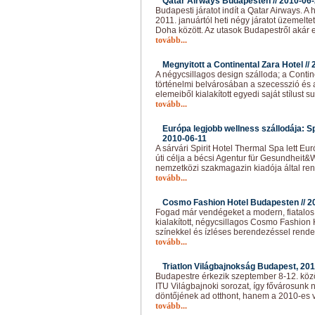
Qatar Airways Budapesten //
2010-06
Budapesti járatot indít a Qatar Airways. A 
2011. januártól heti négy járatot üzemelte
Doha között. Az utasok Budapestről akár 
tovább...
Megnyitott a Continental Zara Hotel //
A négycsillagos design szálloda; a Conti
történelmi belvárosában a szecesszió és
elemeiből kialakított egyedi saját stílust 
tovább...
Európa legjobb wellness szállodája: Sp
2010-06-11
A sárvári Spirit Hotel Thermal Spa lett Eur
úti célja a bécsi Agentur für Gesundheit&
nemzetközi szakmagazin kiadója által ren
tovább...
Cosmo Fashion Hotel Budapesten //
2
Fogad már vendégeket a modern, fiatalos,
kialakított, négycsillagos Cosmo Fashion 
színekkel és ízléses berendezéssel rendel
tovább...
Triatlon Világbajnokság Budapest, 2010
Budapestre érkezik szeptember 8-12. közö
ITU Világbajnoki sorozat, így fővárosunk 
döntőjének ad otthont, hanem a 2010-es 
tovább...