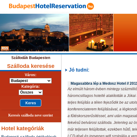
Szállodák Budapesten
Szálloda keresése
Jó tudni:
Város:
Magasabbra lép a Medosz Hotel //
201
Kategória:
Az elmúlt három évben mintegy százmillió f
háromcsillagos hotellé alakították a Jókai
teljes felújítás a télen fejeződik be az uto
konferenciaterem felújításával, a légkondi
Keresés szálloda neve szerint
a fűtéskorszerűsítéssel, ami után magasab
fekvésű belvárosi szálloda. Jelenleg az 
Hotel kategóriák
már teljesen felújítottak, ezekben hűtő, tel
LCD-tévé és ingyenes wifi szolgálja a v
Budapesti szálloda értékelések