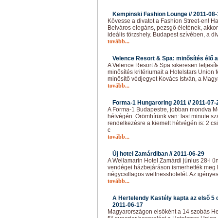
Kempinski Fashion Lounge //
2011-08-
Kövesse a divatot a Fashion Street-en! H
Belváros elegáns, pezsgő életének, akko
ideális törzshely. Budapest szívében, a di
tovább...
Velence Resort & Spa: minősítés élő 
A Velence Resort & Spa sikeresen teljesíte
minősítés kritériumait a Hotelstars Union f
minősítő védjegyet Kovács István, a Magy
tovább...
Forma-1 Hungaroring 2011 //
2011-07-
A Forma-1 Budapestre, jobban mondva Mo
hétvégén. Örömhírünk van: last minute szá
rendelkezésre a kiemelt hétvégén is: 2 csi
c
tovább...
Új hotel Zamárdiban //
2011-06-29
A Wellamarin Hotel Zamárdi június 28-i 
vendégei házbejáráson ismerhették meg kö
négycsillagos wellnesshotelét. Az igénye
tovább...
A Hertelendy Kastély kapta az első 5 c
2011-06-17
Magyarországon elsőként a 14 szobás Her