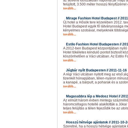
az adventi időszakban naponta jár majd a
felújított, 3.500 méter hosszú fényfűzérre
tovább...
Mirage Fashion Hotel Budapest //
2011
Új hotel a Hősök tere közelében 2012. ta
Hotel Budapest egyik fő látványossága mel
kényelmes szobával, melyeknek többségébő
tovább...
Estilo Fashion Hotel Budapesten //
201
A 2012-ben Budapest központjában nyíló 4
Hotel tökéletes kiinduló pontot biztosít 
köszönhetően a Váci utcában. Az Estilo F
tovább...
Jégbár nyílt Budapesten //
2011-11-16
A régi Váci utcában nyitott meg az első j
tizenkét hónapjában, télen-nyáron mínusz
a kanapé, a bárpult, a poharak és a szobr
tovább...
Magasabbra lép a Medosz Hotel //
201
Az elmúlt három évben mintegy százmillió f
háromcsillagos hotellé alakították a Jókai 
teljes felújítás a télen fejeződik be az uto
tovább...
Hosszú hétvége ajánlatok //
2011-10-2
Szeretné, ha a hosszú hétvége ajánlatok 