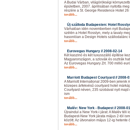
A Budai Várban, világörökségi környezet
épületben, 2007. áprilisában nyitotta me
részére a St. George Residence Hotel 26 l
tovább...
Új szálloda Budapesten: Hotel Rosslyn
Várhatóan idén novemberben nyit Budape
szélén a Hotel Rosslyn, mely a tavaly me
hasonlóan a Design Hotels szállodalánc t
tovább...
Eurovegas Hungary //
2008-02-14
Két kaszinó és két luxusszálló építése k
Magyarországon, a szlovák és osztrák ha
Az Eurovegas Hungary Zrt. 700 millió eurót
tovább...
Marriott Budapest Courtyard //
2008-0
A Marriott International 2009-ben jeleni
közepes árfekvésű courtyard hotel márkáj
Courtyard néven, 235 szobával nyit majd 
ism
tovább...
Malév: New York - Budapest //
2008-01
Újraindul a New York-i járat: A Malév téli
Budapest-New York járata május 2-tól ism
között. Az útvonalon május 12-ig hetente 
tovább...