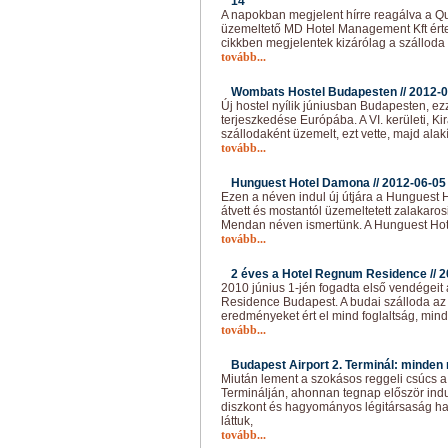
14
A napokban megjelent hírre reagálva a Qu
üzemeltető MD Hotel Management Kft érte
cikkben megjelentek kizárólag a szálloda
tovább...
Wombats Hostel Budapesten //
2012-0
Új hostel nyílik júniusban Budapesten, e
terjeszkedése Európába. A VI. kerületi, Ki
szállodaként üzemelt, ezt vette, majd alakít
tovább...
Hunguest Hotel Damona //
2012-06-05
Ezen a néven indul új útjára a Hunguest H
átvett és mostantól üzemeltetett zalakaros
Mendan néven ismertünk. A Hunguest H
tovább...
2 éves a Hotel Regnum Residence //
2
2010 június 1-jén fogadta első vendégei
Residence Budapest. A budai szálloda az
eredményeket ért el mind foglaltság, mind
tovább...
Budapest Airport 2. Terminál: minden 
Miután lement a szokásos reggeli csúcs a 
Terminálján, ahonnan tegnap először ind
diszkont és hagyományos légitársaság ha
láttuk,
tovább...