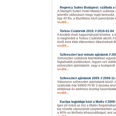
Regency Suites Budapest: szálloda a 
A Starlight Suiten Hotel Madách szálloda
jelentős változáson megy majd keresztül, 
egy 40 fős, a Bazilikára néző panorámás 
tovább...
Torkos Csütörtök 2010. //
2010-01-04
A korábbi évek hagyományait követve, a 
is meghirdeti a Torkos Csütörtök akciót.
évről évre több étteremben étkezhetnek f
tovább...
Szilveszteri last minute ajánlatok //
20
Szilveszteri szállások tekintetében egyedü
foglalhatók portálunkon, legyen szó vidék
szilveszteri ajánlatairól, vagy a budapesti
tovább...
Szilveszteri ajánlatok 2009. //
2009-11
Válasszon szilveszteri ajánlataink közül: 
szállodák már 69900 Ft/ fő/ 3 éjszaka áro
ellátással és wellness részleg használattal
tovább...
Európa legjobbjai közt a Malév //
2009-
Igen jól indult az ősz a Malév forgalmába
kal növelte utasszámát szeptemberben az 
a 80%-os férőhely kihasználtságot, ami s