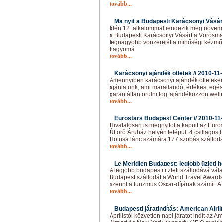
tovább...
Ma nyit a Budapesti Karácsonyi Vásár
Idén 12. alkalommal rendezik meg novemb
a Budapesti Karácsonyi Vásárt a Vörösma
legnagyobb vonzerejét a minőségi kézmű
hagyomá
tovább...
Karácsonyi ajándék ötletek //
2010-11
Amennyiben karácsonyi ajándék ötleteken 
ajánlatunk, ami maradandó, értékes, egé
garantáltan örülni fog: ajándékozzon well
tovább...
Eurostars Budapest Center //
2010-11
Hivatalosan is megnyitotta kapuit az Euro
Úttörő Áruház helyén felépült 4 csillagos 
Hotusa lánc számára 177 szobás szálloda 
tovább...
Le Meridien Budapest: legjobb üzleti ho
A legjobb budapesti üzleti szállodává vál
Budapest szállodát a World Travel Awards
szerint a turizmus Oscar-díjának számít. A
tovább...
Budapesti járatindítás: American Airli
Áprilistól közvetlen napi járatot indít az 