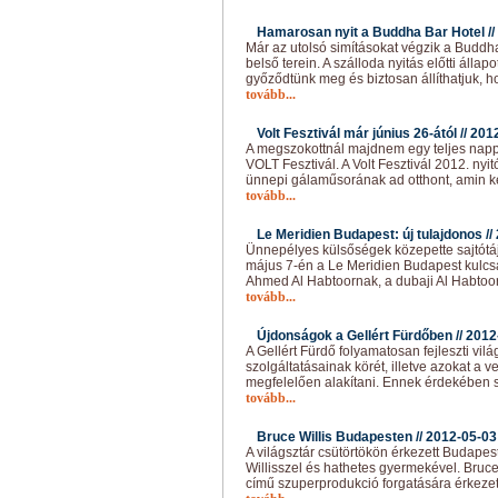
Hamarosan nyit a Buddha Bar Hotel //
Már az utolsó simításokat végzik a Buddh
belső terein. A szálloda nyitás előtti álla
győződtünk meg és biztosan állíthatjuk, 
tovább...
Volt Fesztivál már június 26-ától //
201
A megszokottnál majdnem egy teljes napp
VOLT Fesztivál. A Volt Fesztivál 2012. nyi
ünnepi gálaműsorának ad otthont, amin k
tovább...
Le Meridien Budapest: új tulajdonos //
Ünnepélyes külsőségek közepette sajtótáj
május 7-én a Le Meridien Budapest kulcsá
Ahmed Al Habtoornak, a dubaji Al Habtoo
tovább...
Újdonságok a Gellért Fürdőben //
2012
A Gellért Fürdő folyamatosan fejleszti vilá
szolgáltatásainak körét, illetve azokat a
megfelelően alakítani. Ennek érdekében s
tovább...
Bruce Willis Budapesten //
2012-05-03
A világsztár csütörtökön érkezett Budap
Willisszel és hathetes gyermekével. Bruce
című szuperprodukció forgatására érkezet