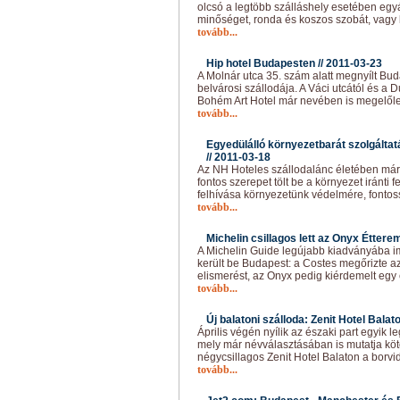
olcsó a legtöbb szálláshely esetében egy
minőséget, ronda és koszos szobát, vagy
tovább...
Hip hotel Budapesten //
2011-03-23
A Molnár utca 35. szám alatt megnyílt Bu
belvárosi szállodája. A Váci utcától és a 
Bohém Art Hotel már nevében is megelőle
tovább...
Egyedülálló környezetbarát szolgálta
//
2011-03-18
Az NH Hoteles szállodalánc életében már 
fontos szerepet tölt be a környezet iránti f
felhívása környezetünk védelmére, fontos
tovább...
Michelin csillagos lett az Onyx Étterem
A Michelin Guide legújabb kiadványába i
került be Budapest: a Costes megőrizte a
elismerést, az Onyx pedig kiérdemelt egy 
tovább...
Új balatoni szálloda: Zenit Hotel Balato
Április végén nyílik az északi part egyik l
mely már névválasztásában is mutatja köt
négycsillagos Zenit Hotel Balaton a borvi
tovább...