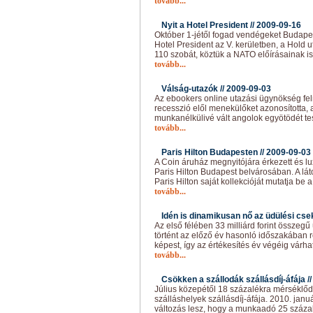
tovább...
Nyit a Hotel President //
2009-09-16
Október 1-jétől fogad vendégeket Budapes
Hotel President az V. kerületben, a Hold u
110 szobát, köztük a NATO előírásainak is
tovább...
Válság-utazók //
2009-09-03
Az ebookers online utazási ügynökség felm
recesszió elől menekülőket azonosította, a
munkanélkülivé vált angolok egyötödét tes
tovább...
Paris Hilton Budapesten //
2009-09-03
A Coin áruház megnyitójára érkezett és l
Paris Hilton Budapest belvárosában. A lá
Paris Hilton saját kollekcióját mutatja be
tovább...
Idén is dinamikusan nő az üdülési cse
Az első félében 33 milliárd forint összegű
történt az előző év hasonló időszakában re
képest, így az értékesítés év végéig várha
tovább...
Csökken a szállodák szállásdíj-áfája /
Július közepétől 18 százalékra mérséklőd
szálláshelyek szállásdíj-áfája. 2010. janu
változás lesz, hogy a munkaadó 25 százalé