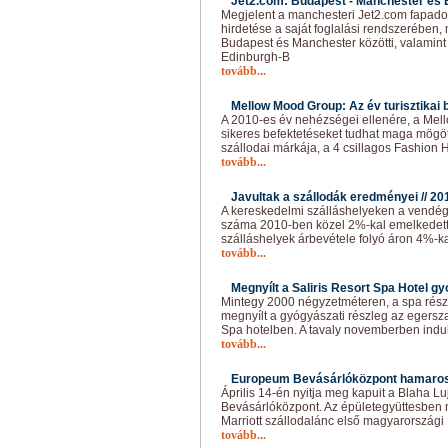
Jet2.com: Budapest - Manchester és E
Megjelent a manchesteri Jet2.com fapados
hirdetése a saját foglalási rendszerében
Budapest és Manchester közötti, valamint 
Edinburgh-B
tovább...
Mellow Mood Group: Az év turisztikai b
A 2010-es év nehézségei ellenére, a Me
sikeres befektetéseket tudhat maga mögö
szállodai márkája, a 4 csillagos Fashion 
tovább...
Javultak a szállodák eredményei //
20
A kereskedelmi szálláshelyeken a vendé
száma 2010-ben közel 2%-kal emelkedett 
szálláshelyek árbevétele folyó áron 4%-ka
tovább...
Megnyílt a Saliris Resort Spa Hotel gy
Mintegy 2000 négyzetméteren, a spa részl
megnyílt a gyógyászati részleg az egersza
Spa hotelben. A tavaly novemberben indul
tovább...
Europeum Bevásárlóközpont hamaros
Április 14-én nyitja meg kapuit a Blaha L
Bevásárlóközpont. Az épületegyüttesben n
Marriott szállodalánc első magyarországi 
tovább...