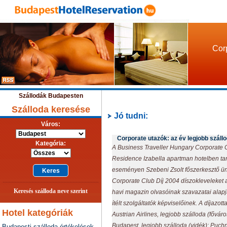
Corp
Szállodák Budapesten
Szálloda keresése
Jó tudni:
Város:
Corporate utazók: az év legjobb szállo
Kategória:
A Business Traveller Hungary Corporate Cl
Residence Izabella apartman hotelben tar
eseményen Szebeni Zsolt főszerkesztő ün
Corporate Club Díj 2004 díszokleveleket a
Keresés szálloda neve szerint
havi magazin olvasóinak szavazatai alapj
ítélt szolgáltatók képviselőinek. A díjazott
Hotel kategóriák
Austrian Airlines, legjobb szálloda (fővár
Budapest, legjobb szálloda (vidék): Puchn
Budapesti szálloda értékelések