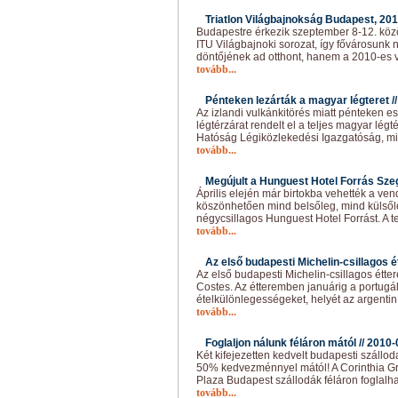
Triatlon Világbajnokság Budapest, 2010
Budapestre érkezik szeptember 8-12. közö
ITU Világbajnoki sorozat, így fővárosunk 
döntőjének ad otthont, hanem a 2010-es 
tovább...
Pénteken lezárták a magyar légteret /
Az izlandi vulkánkitörés miatt pénteken est
légtérzárat rendelt el a teljes magyar lég
Hatóság Légiközlekedési Igazgatóság, mi
tovább...
Megújult a Hunguest Hotel Forrás Sze
Április elején már birtokba vehették a ven
köszönhetően mind belsőleg, mind külsől
négycsillagos Hunguest Hotel Forrást. A te
tovább...
Az első budapesti Michelin-csillagos é
Az első budapesti Michelin-csillagos étt
Costes. Az étteremben januárig a portugál 
ételkülönlegességeket, helyét az argentin
tovább...
Foglaljon nálunk féláron mától //
2010-
Két kifejezetten kedvelt budapesti szállo
50% kedvezménnyel mától! A Corinthia G
Plaza Budapest szállodák féláron foglalh
tovább...