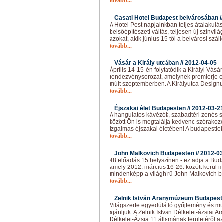
tovább...
Casati Hotel Budapest belvárosában /
A Hotel Pest napjainkban teljes átalakuláso
belsőépítészeti váltás, teljesen új színvilá
azokat, akik június 15-től a belvárosi szá
tovább...
Vásár a Király utcában //
2012-04-05
Április 14-15-én folytatódik a Királyi Vásá
rendezvénysorozat, amelynek premierje ez
múlt szeptemberben. A Királyutca Designu
tovább...
Éjszakai élet Budapesten //
2012-03-2
A hangulatos kávézók, szabadtéri zenés 
között Ön is megtalálja kedvenc szórako
izgalmas éjszakai életében! A budapesti
tovább...
John Malkovich Budapesten //
2012-0
48 előadás 15 helyszínen - ez adja a Buda
amely 2012. március 16-26. között kerül m
mindenképp a világhírű John Malkovich b
tovább...
Zelnik István Aranymúzeum Budapest
Világszerte egyedülálló gyűjtemény és
ajánljuk. A Zelnik István Délkelet-ázsiai
Délkelet-Ázsia 11 államának területéről a