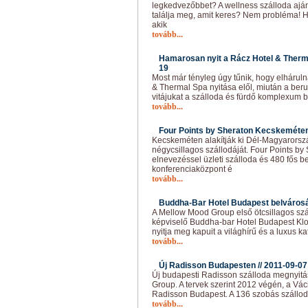
legkedvezőbbet? A wellness szálloda ajá
találja meg, amit keres? Nem probléma! H
akik
tovább...
Hamarosan nyit a Rácz Hotel & Therm
19
Most már tényleg úgy tűnik, hogy elhárul
& Thermal Spa nyitása elől, miután a ber
vitájukat a szálloda és fürdő komplexum
tovább...
Four Points by Sheraton Kecskeméten
Kecskeméten alakítják ki Dél-Magyarors
négycsillagos szállodáját. Four Points b
elnevezéssel üzleti szálloda és 480 fős
konferenciaközpont é
tovább...
Buddha-Bar Hotel Budapest belvárosá
A Mellow Mood Group első ötcsillagos szál
képviselő Buddha-bar Hotel Budapest Klo
nyitja meg kapuit a világhírű és a luxus 
tovább...
Új Radisson Budapesten //
2011-09-07
Új budapesti Radisson szálloda megnyitás
Group. A tervek szerint 2012 végén, a Váci
Radisson Budapest. A 136 szobás szállod
tovább...