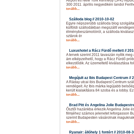
Airport és New York Kennedy (JFK) repülőt
300 2011. április negyedikén landol Feri
tovább...
Szálloda blog //
2010-10-02
Egyre népszerűbb szálloda blog szolgáltat
külföldi szállodákban megszállt vendégei
élménybeszámolóiról, a szálloda kiválasz
sztárok ér
tovább...
Luxushotel a Rácz Fürdő mellett //
201
A tervek szerint 2011 tavaszán nyílik meg
ám elképzelhető, hogy a Rácz Fürdő pr
elkezdődik. Az üzemeltető kiválasztása fo
tovább...
Megújult az Ibis Budapest Centrum //
2
A Ráday utcai ibis Budapest Centrum szá
vendégeit. Az Ibis márka legújabb belsőép
került kialakításra 84 szoba és a lobby. E
tovább...
Brad Pitt és Angelina Jolie Budapestre
Ősztől hazánkba érkezik Angelina Jolie és
filmjéhez számos jelenetet leforgasson 
szerint Budapesten vásárolnak maguknak
tovább...
Ryanair: állóhely 1 fontért //
2010-08-3