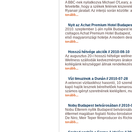
A BBC-nek nyilatkozva Michael O'Leary, a
felvetette, hogy a székek felének kiszere
Ryanair járatait. Az interjú során közölte: a 
tovább...
Nyit az Achat Premium Hotel Budapest
2010. szeptember 1-jén nyílik Budapest le
csillagos Achat Premium Hotel Budapest,
első magyarországi hotelje.A modern desi
tovább...
Hosszú hétvége akciók //
2010-08-10
Az augusztus 20-i hosszú hétvége wellness
Wellness szállodák kedvezményes árakon 
kollégáink készséggel állnak rendelkezés
tovább...
Vízi limuzinok a Dunán //
2010-07-28
A velencei vízitaxikhoz hasonló, 10 szem
kapó hajók lesznek bérelhetőek hamaros
számos igényt szeretnének kielégíteni, m
tovább...
Nobu Budapest belvárosában //
2010-
Nobu Étterem nyílik Budapest belvárosáb
éttermet magában foglaló Nobu-birodalo
De Niro, Meir Teper filmproducer és Richi
tovább...