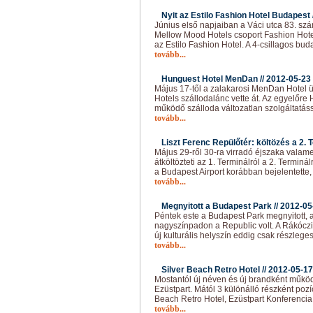
Nyit az Estilo Fashion Hotel Budapest 
Június első napjaiban a Váci utca 83. szám
Mellow Mood Hotels csoport Fashion Hote
az Estilo Fashion Hotel. A 4-csillagos bud
tovább...
Hunguest Hotel MenDan //
2012-05-23
Május 17-től a zalakarosi MenDan Hotel 
Hotels szállodalánc vette át. Az egyelő
működő szálloda változatlan szolgáltatás
tovább...
Liszt Ferenc Repülőtér: költözés a 2. T
Május 29-ről 30-ra virradó éjszaka valam
átköltözteti az 1. Terminálról a 2. Terminá
a Budapest Airport korábban bejelentette
tovább...
Megnyitott a Budapest Park //
2012-05
Péntek este a Budapest Park megnyitott, a
nagyszínpadon a Republic volt. A Rákóczi h
új kulturális helyszín eddig csak részlege
tovább...
Silver Beach Retro Hotel //
2012-05-17
Mostantól új néven és új brandként működi
Ezüstpart. Mától 3 különálló részként pozí
Beach Retro Hotel, Ezüstpart Konferenci
tovább...