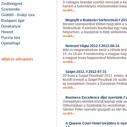
3-csillagos brandje ezentúl nemcsak a ke
Zsidónegyed
hanem a tudományos módszerekkel kialak
Szentendre
tovább...
Gödöllő - Királyi túra
Megnyílt a Budavári Sörfesztivál //
201
Budapest éjjel
Minden szempontból többet nyújt idén a 
Dunakanyar
Sörfesztivál. A sörözés fesztiválja egy n
Herend
helyszínen, a tavalyinál is több sörkülönl
tovább...
Puszta túra
Operetthajó
Nemzeti Vágta 2012 //
2012-08-14
Idén is megrendezésre kerül a Hősök ter
15. és 16-án. A rendezvény a magyar ha
a magyar lovas hagyományt felelevenítse
Időjárás előrejelzés
tovább...
Sziget 2012. //
2012-07-31
20 éves a Sziget Fesztivál! 2012. évben, 
között ünnepli a Sziget Fesztivál 20. szü
az ünneplésre, hiszen a European Festiv
tovább...
Business Excellence díjat nyertünk //
Ünnepélyes keretek között tegnap este vet
Orfeumjában a Szallodak.hu vezetősége; 
Sándor Péter operatív igazgató az idei Bu
tovább...
A Queens Court Hotel továbbra is ny