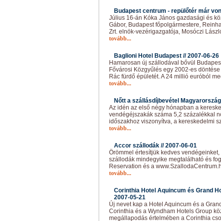
Budapest centrum - repülőtér már vonat
Július 16-án Kóka János gazdasági és kö
Gábor, Budapest főpolgármestere, Reinha
Zrt. elnök-vezérigazgatója, Mosóczi Lász
tovább...
Baglioni Hotel Budapest //
2007-06-26
Hamarosan új szállodával bővül Budapest 
Fővárosi Közgyűlés egy 2002-es döntése a
Rác fürdő épületét. A 24 millió euróból me
tovább...
Nőtt a szállásdíjbevétel Magyarország
Az idén az első négy hónapban a keresked
vendégéjszakák száma 5,2 százalékkal nő
időszakhoz viszonyítva, a kereskedelmi sz
tovább...
Accor szállodák //
2007-06-01
Örömmel értesítjük kedves vendégeinket, 
szállodák mindegyike megtalálható és fog
Reservation és a www.SzallodaCentrum.hu
tovább...
Corinthia Hotel Aquincum és Grand Hot
2007-05-21
Új nevet kap a Hotel Aquincum és a Grand
Corinthia és a Wyndham Hotels Group közöt
megállapodás értelmében a Corinthia csop