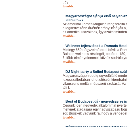
ugy
tovább...
Magyarországot ajánlja első helyen az
2009-05-27
Az amerikai Forbes Magazin rangsorolta 
a legkedvezőbb ár/érték arányt kínálják a
az amerikai utazóknak, így azokat minde
tovább...
Wellness fejlesztések a Ramada Hotel
Mintegy 650 négyzetméterrel bővíti a Ra
Balaton wellness részlegét, beltéren 180
6, több élményelemmel, köztük sodrófoly
tovább...
DJ Night-party a Sofitel Budapest szál
Magyarországon eddig egyedülálló módon
luxusszállodában lehet először kipróbálni
világszerte méltán népszerű szokását. Az 
túli k
tovább...
Best of Budapest díj - negyedszerre is
Cégünk idén negyedik alkalommal nyerte e
melynek átadására egy nagyszabású foga
sor. Büszkék vagyunk rá, hogy a vendégek
tovább...