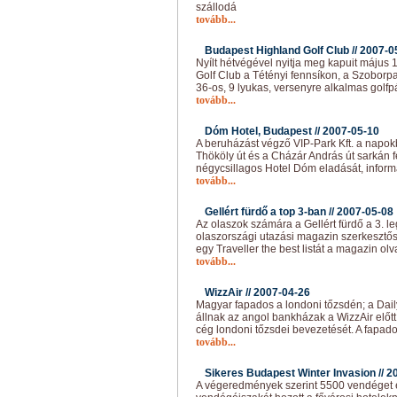
szállodá
tovább...
Budapest Highland Golf Club //
2007-0
Nyílt hétvégével nyitja meg kapuit május
Golf Club a Tétényi fennsíkon, a Szoborpa
36-os, 9 lyukas, versenyre alkalmas golfp
tovább...
Dóm Hotel, Budapest //
2007-05-10
A beruházást végző VIP-Park Kft. a napok
Thököly út és a Cházár András út sarkán f
négycsillagos Hotel Dóm eladását, informá
tovább...
Gellért fürdő a top 3-ban //
2007-05-08
Az olaszok számára a Gellért fürdő a 3. le
olaszországi utazási magazin szerkesztő
egy Traveller the best listát a magazin ol
tovább...
WizzAir //
2007-04-26
Magyar fapados a londoni tőzsdén; a Dail
állnak az angol bankházak a WizzAir előt
cég londoni tőzsdei bevezetését. A fapado
tovább...
Sikeres Budapest Winter Invasion //
2
A végeredmények szerint 5500 vendéget 