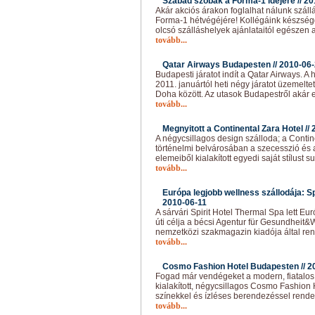
Szabad szobák a Forma-1 idejére //
20
Akár akciós árakon foglalhat nálunk szál
Forma-1 hétvégéjére! Kollégáink készség
olcsó szálláshelyek ajánlataitól egészen 
tovább...
Qatar Airways Budapesten //
2010-06
Budapesti járatot indít a Qatar Airways. A 
2011. januártól heti négy járatot üzemelte
Doha között. Az utasok Budapestről akár 
tovább...
Megnyitott a Continental Zara Hotel //
A négycsillagos design szálloda; a Conti
történelmi belvárosában a szecesszió és
elemeiből kialakított egyedi saját stílust 
tovább...
Európa legjobb wellness szállodája: Sp
2010-06-11
A sárvári Spirit Hotel Thermal Spa lett Eur
úti célja a bécsi Agentur für Gesundheit&
nemzetközi szakmagazin kiadója által ren
tovább...
Cosmo Fashion Hotel Budapesten //
2
Fogad már vendégeket a modern, fiatalos,
kialakított, négycsillagos Cosmo Fashion 
színekkel és ízléses berendezéssel rendel
tovább...