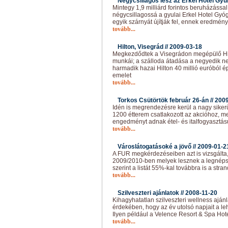
Négycsillagos lesz az Erkel Hotel Gyul
Mintegy 1,9 milliárd forintos beruházással
négycsillagossá a gyulai Erkel Hotel Gy
egyik szárnyát újítják fel, ennek eredmé
tovább...
Hilton, Visegrád //
2009-03-18
Megkezdődtek a Visegrádon megépülő Hilt
munkái; a szálloda átadása a negyedik n
harmadik hazai Hilton 40 millió euróból ép
emelet
tovább...
Torkos Csütörtök február 26-án //
2009
Idén is megrendezésre kerül a nagy siker
1200 étterem csatlakozott az akcióhoz, m
engedményt adnak étel- és italfogyasztás
tovább...
Városlátogatásoké a jövő //
2009-01-2
A FUR megkérdezéseiben azt is vizsgálta,
2009/2010-ben melyek lesznek a legnép
szerint a listát 55%-kal továbbra is a stra
tovább...
Szilveszteri ajánlatok //
2008-11-20
Kihagyhatatlan szilveszteri wellness aján
érdekében, hogy az év utolsó napjait a le
Ilyen például a Velence Resort & Spa Hote
tovább...