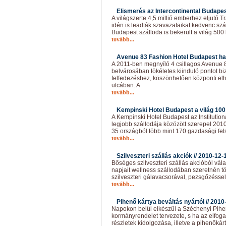
Elismerés az Intercontinental Budapes
A világszerte 4,5 millió emberhez eljutó 
idén is leadták szavazataikat kedvenc szál
Budapest szálloda is bekerült a világ 500
tovább...
Avenue 83 Fashion Hotel Budapest h
A 2011-ben megnyíló 4 csillagos Avenue 
belvárosában tökéletes kiinduló pontot bi
felfedezéshez, köszönhetően központi el
utcában. A
tovább...
Kempinski Hotel Budapest a világ 100 
A Kempinski Hotel Budapest az Institutiona
legjobb szállodája közözött szerepel 2010-
35 országból több mint 170 gazdasági fel
tovább...
Szilveszteri szállás akciók //
2010-12-
Bőséges szilveszteri szállás akcióból vála
napjait wellness szállodában szeretnén töl
szilveszteri gálavacsorával, pezsgőzéssel,
tovább...
Pihenő kártya beváltás nyártól //
2010
Napokon belül elkészül a Széchenyi Pihe
kormányrendelet tervezete, s ha az elfog
részletek kidolgozása, illetve a pihenőkár