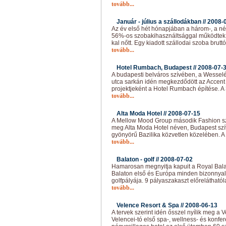
tovább...
Január - július a szállodákban //
2008-
Az év első hét hónapjában a három-, a nég
56%-os szobakihasználtsággal működtek. 
kal nőtt. Egy kiadott szállodai szoba brutt
tovább...
Hotel Rumbach, Budapest //
2008-07-
A budapesti belváros szívében, a Wesse
utca sarkán idén megkezdődött az Accent
projektjeként a Hotel Rumbach építése. A 
tovább...
Alta Moda Hotel //
2008-07-15
A Mellow Mood Group második Fashion szá
meg Alta Moda Hotel néven, Budapest szív
gyönyörű Bazilika közvetlen közelében. A v
tovább...
Balaton - golf //
2008-07-02
Hamarosan megnyitja kapuit a Royal Balat
Balaton első és Európa minden bizonnyal
golfpályája. 9 pályaszakaszt előreláthatóla
tovább...
Velence Resort & Spa //
2008-06-13
A tervek szerint idén ősszel nyílik meg a 
Velencei-tó első spa-, wellness- és konfer