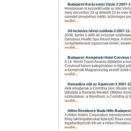
Budapesti Karácsonyi Vásár //
2007-1
Hivatalosan is kezdetét vette az idei Vörö
mely december 24-ig délelőtt 10 és este 8
szeretet ünnepéhez méltó, különleges pr
tovább...
All inclusive hévizi szálloda //
2007-11
2008. április 1-jétől all inclusive szállod
Danubius Health Spa Resort Aqua. A döntés
szolgáltatásokat ugyancsak kínáló, balato
tovább...
Budapest: Kempinski Hotel Corvinus /
A 14. World Travel Awards díjátadón a bu
Corvinust három kategóriában is díjjal ju
a Kempinski Magyarország vezető üzleti 
tovább...
Ramadára vált az Aquincum //
2007-1
Akik elhajtanak a Corinthia lánc óbudai sz
láthatják a Ramada feliratot. Október k
szállodában, a Wyndham, a Corinthia új t
tovább...
Hilton Residence Buda Hills Budapest 
A Hilton Hotels Corporation menedzsment 
főleg lakóingatlanokat fejlesztő Reax-cs
Ingatlanfejelsztő Kft-vel a Hilton Reside
tovább...