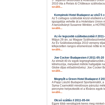
5* superior besorolást a Hotelstars Union
2010 óta a Relais & Châteaux szállodacsa
tovább...
Kempinski Hotel Budapest az első 5 cs
Az 5 csillagos szállodák közül elsőként a
igazgatója vehette át a Hotelstars Union m
A tanúsítványt Susanne Winkler, a HOTR
tovább...
Az év legszebb szállodaszobái //
2011-
Május 26-án, az Magyar Szállodaszövetsé
Az Év Szállodaszobája 2010 verseny díjai
kifejezetten rangos elismeréssé nőtte ki 
tovább...
Joe Cocker Budapesten //
2011-05-20
Az elmúlt 40 év egyik legmeghatározóbb
létrehozója, melyeket milliók hallgatják
Globe díjas előadóművész: Joe Cocker Bu
tovább...
Megnyílt a Green Hotel Budapest //
20
A Papp László Budapest Sportarénától, a 
Syma Csarnoktól mindössze párszáz méter
percnyire helyezkedik el a főváros egyik 
tovább...
Olcsó szállás //
2011-05-04
Egyre több vendégünk keres meg minket 