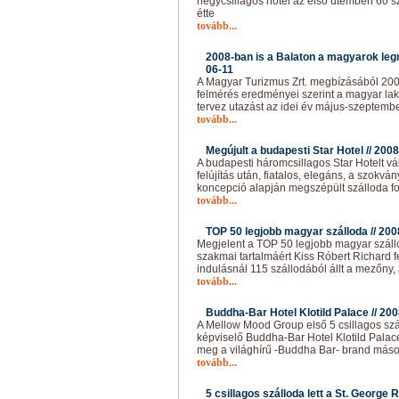
négycsillagos hotel az első ütemben 60 s
étte
tovább...
2008-ban is a Balaton a magyarok legn
06-11
A Magyar Turizmus Zrt. megbízásából 2008
felmérés eredményei szerint a magyar lak
tervez utazást az idei év május-szeptembe
tovább...
Megújult a budapesti Star Hotel //
2008
A budapesti háromcsillagos Star Hotelt vá
felújítás után, fiatalos, elegáns, a szokván
koncepció alapján megszépült szálloda f
tovább...
TOP 50 legjobb magyar szálloda //
200
Megjelent a TOP 50 legjobb magyar száll
szakmai tartalmáért Kiss Róbert Richard fe
indulásnál 115 szállodából állt a mezőny,
tovább...
Buddha-Bar Hotel Klotild Palace //
200
A Mellow Mood Group első 5 csillagos szál
képviselő Buddha-Bar Hotel Klotild Palac
meg a világhírű -Buddha Bar- brand másod
tovább...
5 csillagos szálloda lett a St. George 