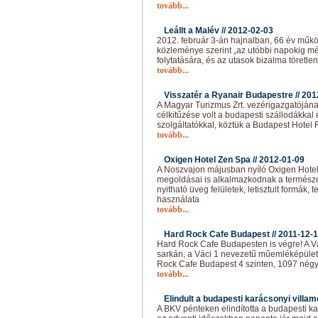
tovább...
Leállt a Malév //
2012-02-03
2012. február 3-án hajnalban, 66 év működ
közleménye szerint „az utóbbi napokig m
folytatására, és az utasok bizalma töretlen
tovább...
Visszatér a Ryanair Budapestre //
201
A Magyar Turizmus Zrt. vezérigazgatójána
célkitűzése volt a budapesti szállodákkal 
szolgáltatókkal, köztük a Budapest Hotel R
tovább...
Oxigen Hotel Zen Spa //
2012-01-09
A Noszvajon májusban nyíló Oxigen Hotel
megoldásai is alkalmazkodnak a természe
nyitható üveg felületek, letisztult formák
használata
tovább...
Hard Rock Cafe Budapest //
2011-12-
Hard Rock Cafe Budapesten is végre! A Vá
sarkán, a Váci 1 nevezetű műemléképület
Rock Cafe Budapest 4 szinten, 1097 nég
tovább...
Elindult a budapesti karácsonyi villam
A BKV pénteken elindította a budapesti ka