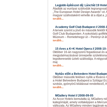
Legjobb építészet díj: Lánchíd 19 Hotel
Átadták az európai szállodák legrangosabb
„The European Hotel Design Awards”-ot. A
magyar szállodaként vehette át a díjat a „
tovább...
Academy Golf Club Budapest //
2008-
A tervek szerint a jövő év második felét
Golf Club Budapesten. A sokoldalú golfléte
Múzeum – Remetehegyi út – Perényi út ált
tovább...
15 éves a K+K Hotel Opera //
2008-10
Október 16-án nagyszerű fogadással és 
megjutalmazásával ünnepelte születésnap
legsikeresebb üzleti szállodája. A négycsi
maj
tovább...
Nyitás előtt a Belvedere Hotel Budape
Október második felében nyílik a főváros 
a Hotel Belvedere Budapest a Szilágyi Erzs
szobás, gyönyörű kilátással rendelkező, A
tovább...
MGallery Hotel //
2008-09-05
Az Accor Hotels bemutatta új, MGallery név
kategóriáját, amely voltaképpen a Mercur
változata. Az MGallery minden tagjának eg