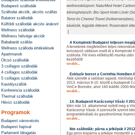
Budapesti szállodák
wellnessközpont: NaturMed Hotel Carbona
Szállodai akciók, akciós szállás
tréninghelyszín: Bio-Sport Hotel Lövér (So
Balatoni szállodák
Tensi és Chemol Travel (holtversenyben)
Külföldi szállodák akciós árakon!
kávézók, legjobb étterem: Rosenstein étt
Wellness szállodák
|
Wellness hétvége akciók
Bababarát szállás
A Kempinski Budapest teljesen megúju
A terveknek megfelelően teljes rekonstruk
Wellness szálloda értékelések
koncepció váltáson esett át a Kempinski 
Apartmanok
szálloda. Fél éves előkészítő munka utá
kezdődött
Olcsó szállodák
tovább...
3 csillagos szállodák
4 csillagos szállodák
Exkluzív borest a Corinthia Hotelben /
5 csillagos szállodák
Akik szeretik a valóban egyedi, minőségi 
2013. március 8-10. között a budapesti Co
Kastélyszállók
VinCe Borestre, ahol 160 kiállító 1000-fé
Konferencia szállodák
tovább...
Thermal szállodák
14. Budapesti Karácsonyi Vásár //
201
Hévizi szállodák
Idén már 14. alkalommal nyitott meg a Vö
Karácsonyi Vásár. A szervezők szerint id
Programok
programkínálatú és gasztronómiai ínyenc
tovább...
Budapest városnézés
Budapest hajóval
Ibis szállodák: párna a jelképük //
2012
Parlament látogatás
Egy piros kispárna a jelképe mostantól a v