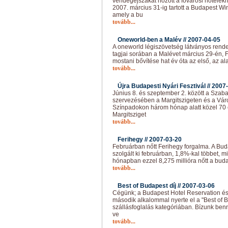
vendégéjszakát hozott a fővárosi hotelek
2007. március 31-ig tartott a Budapest Wi
amely a bu
tovább...
Oneworld-ben a Malév //
2007-04-05
A oneworld légiszövetség látványos rend
tagjai sorában a Malévet március 29-én, 
mostani bővítése hat év óta az első, az ala
tovább...
Újra Budapesti Nyári Fesztivál //
2007-
Június 8. és szeptember 2. között a Szab
szervezésében a Margitszigeten és a Vár
Színpadokon három hónap alatt közel 70 e
Margitsziget
tovább...
Ferihegy //
2007-03-20
Februárban nőtt Ferihegy forgalma. A Bud
szolgált ki februárban, 1,8%-kal többet, mi
hónapban ezzel 8,275 millióra nőtt a buda
tovább...
Best of Budapest díj //
2007-03-06
Cégünk; a Budapest Hotel Reservation és
második alkalommal nyerte el a "Best of B
szállásfoglalás kategóriában. Bízunk ben
ve
tovább...