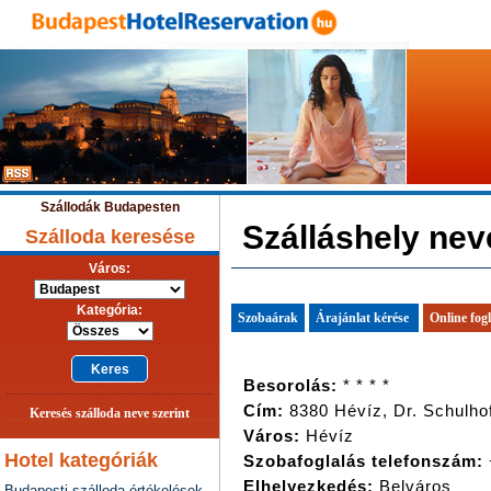
Szállodák Budapesten
Szálláshely nev
Szálloda keresése
Város:
Kategória:
Szobaárak
Árajánlat kérése
Online fogl
Besorolás:
* * * *
Cím:
8380 Hévíz, Dr. Schulho
Keresés szálloda neve szerint
Város:
Hévíz
Hotel kategóriák
Szobafoglalás telefonszám:
Elhelyezkedés:
Belváros
Budapesti szálloda értékelések