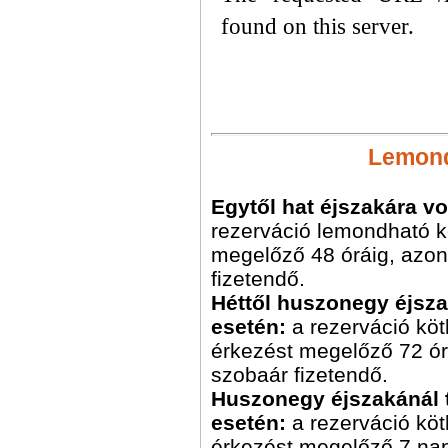
found on this server.
Lemondá
Egytől hat éjszakára v
rezerváció lemondható 
megelőző 48 óráig, azon
fizetendő.
Héttől huszonegy éjsza
esetén:
a rezerváció kö
érkezést megelőző 72 ór
szobaár fizetendő.
Huszonegy éjszakánál t
esetén:
a rezerváció kö
érkezést megelőző 7 nap