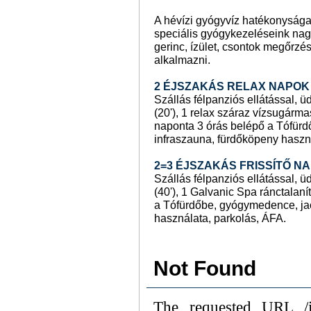
A hévízi gyógyvíz hatékonyság
speciális gyógykezeléseink na
gerinc, ízület, csontok megőrzés
alkalmazni.
2 ÉJSZAKÁS RELAX NAPOK
Szállás félpanziós ellátással, ü
(20'), 1 relax száraz vízsugárm
naponta 3 órás belépő a Tófürd
infraszauna, fürdőköpeny haszn
2=3 ÉJSZAKÁS FRISSÍTŐ 
Szállás félpanziós ellátással, ü
(40'), 1 Galvanic Spa ránctalaní
a Tófürdőbe, gyógymedence, jac
használata, parkolás, ÁFA.
Not Found
The requested URL /if