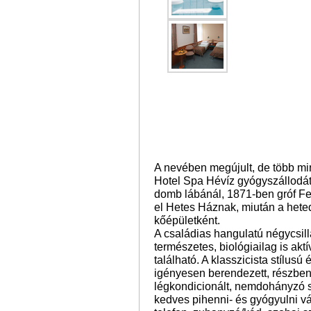
A nevében megújult, de több mi
Hotel Spa Hévíz gyógyszállodát,
domb lábánál, 1871-ben gróf Fes
el Hetes Háznak, miután a heted
kőépületként.
A családias hangulatú négycsil
természetes, biológiailag is akt
található. A klasszicista stílusú
igényesen berendezett, részben
légkondicionált, nemdohányzó s
kedves pihenni- és gyógyulni v