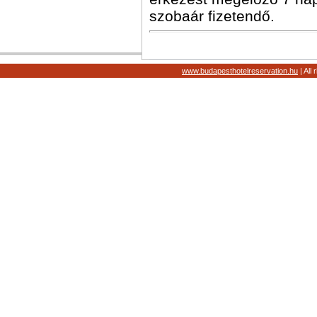
szobaár fizetendő.
www.budapesthotelreservation.hu
| All