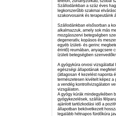
telefon, zuhanyzó/kád, szobai 
Szállodánkban a száz éves hag
legkorszerűbb szakmai elvárás
szakorvosaink és terapeutáink 
Szállodánkban elsősorban a kom
alkalmazzuk, amely sok más mel
mozgásszervi betegségben szen
degeneratív, kopásos és mesze
egyéb ízületi- és gerinc megbet
érintő) reumában, anyagcsere 
ízületi betegségben szenvedőkne
A gyógykúra orvosi vizsgálattal
egészségi állapotának megfelelő
(átlagosan 4 kezelést naponta 
természetesen kivételt képez a 
a vendég kontrollvizsgálaton ve
vizsgálaton.
A gyógy kúrák mindegyikében ben
gyógykezelések, szállás félpanz
ajánlott tartózkodási idő a poz
állapotban bekövetkezett hossz
legalább hétnapos fürdőkúra jav