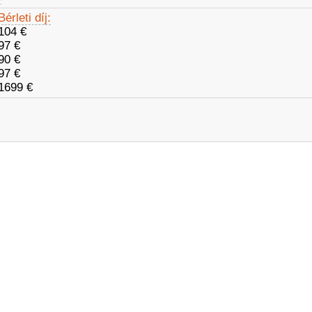
Bérleti díj:
104 €
97 €
90 €
97 €
1699 €