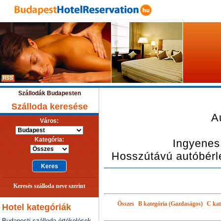
Szállodák Budapesten
Szálloda keresése
A
Város:
Kategória:
Ingyenes 
Hosszútávú autóbérl
Keresés szálloda neve szerint
Összes
B kategória (Gazdaságos)
C kat
Hotel kategóriák
Budapesti szálloda értékelések