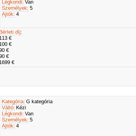
Légkondi:
Van
Személyek:
5
Ajtók:
4
Bérleti díj:
113 €
100 €
90 €
90 €
1699 €
Kategória:
G kategória
Váltó:
Kézi
Légkondi:
Van
Személyek:
5
Ajtók:
4