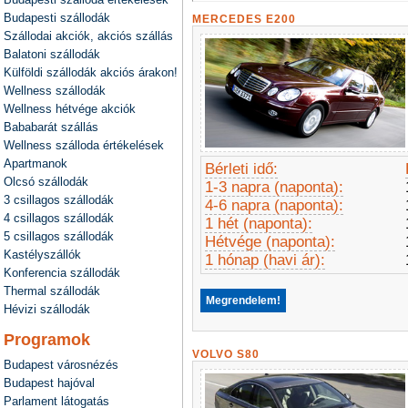
Budapesti szállodák
MERCEDES E200
Szállodai akciók, akciós szállás
Balatoni szállodák
Külföldi szállodák akciós árakon!
Wellness szállodák
Wellness hétvége akciók
Bababarát szállás
Wellness szálloda értékelések
Apartmanok
Bérleti idő:
Olcsó szállodák
1-3 napra (naponta):
3 csillagos szállodák
4-6 napra (naponta):
4 csillagos szállodák
1 hét (naponta):
5 csillagos szállodák
Hétvége (naponta):
Kastélyszállók
1 hónap (havi ár):
Konferencia szállodák
Thermal szállodák
Megrendelem!
Hévizi szállodák
Programok
VOLVO S80
Budapest városnézés
Budapest hajóval
Parlament látogatás