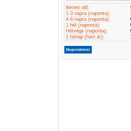
Bérleti idő:
1-3 napra (naponta):
4-6 napra (naponta):
1 hét (naponta):
Hétvége (naponta):
1 hónap (havi ár):
Megrendelem!