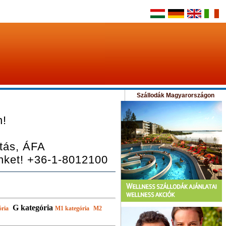
Szállodák Magyarországon
n!
ítás, ÁFA
nket! +36-1-8012100
G kategória
ória
M1 kategória
M2