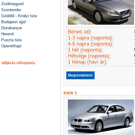
Zsidónegyed
Szentendre
Gödöllő - Királyi túra
Budapest éjjel
Dunakanyar
Bérleti idő:
Herend
1-3 napra (naponta):
Puszta túra
4-6 napra (naponta):
Operetthajó
1 hét (naponta):
Hétvége (naponta):
1 hónap (havi ár):
Időjárás előrejelzés
Megrendelem!
BMW 5