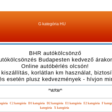
G kategória HU
BHR autókölcsönző
utókölcsönzés Budapesten kedvező árako
Online autóbérlés olcsón!
kiszállítás, korlátlan km használat, biztos
és esetén plusz kedvezmények - hívjon mi
egória
C2 kategória
D1 kategória
D2 kategória
E1 kategória
E2 kategória
F kateg
kategória
X kategória