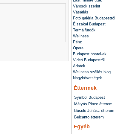
Last minute utak
Városok szerint
Vásárlás
Fotó galéria Budapestről
Éjszakai Budapest
Termálfürdők
Wellness
Pénz
Opera
Budapest hostel-ek
Videó Budapestről
Adatok
Wellness szállás blog
Nagykövetségek
Éttermek
Symbol Budapest
Mátyás Pince étterem
Búsuló Juhász étterem
Belcanto étterem
Egyéb