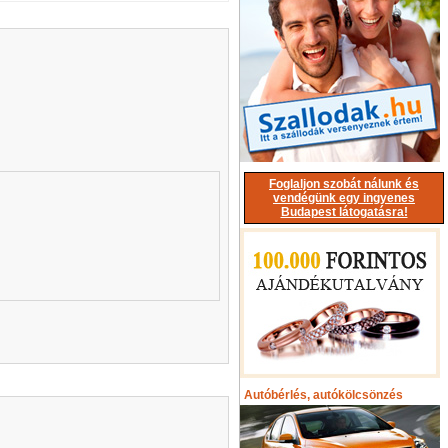
Foglaljon szobát nálunk és
vendégünk egy ingyenes
Budapest látogatásra!
Autóbérlés, autókölcsönzés