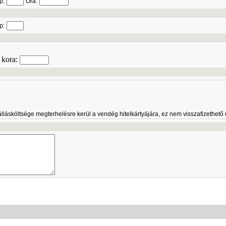
p:
Óra:
p:
kora:
zállásköltsége megterhelésre kerül a vendég hitelkártyájára, ez nem visszafizethető 