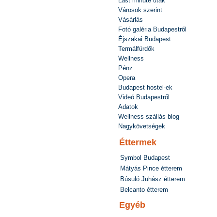
Last minute utak
Városok szerint
Vásárlás
Fotó galéria Budapestről
Éjszakai Budapest
Termálfürdők
Wellness
Pénz
Opera
Budapest hostel-ek
Videó Budapestről
Adatok
Wellness szállás blog
Nagykövetségek
Éttermek
Symbol Budapest
Mátyás Pince étterem
Búsuló Juhász étterem
Belcanto étterem
Egyéb