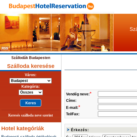
Szá
Szállodák Budapesten
Szálloda keresése
Város:
Kategória:
*
Vendég neve:
Címe:
*
E-mail:
Tel/Fax:
Keresés szálloda neve szerint
Hotel kategóriák
Érkezés:
Budapesti szálloda értékelések