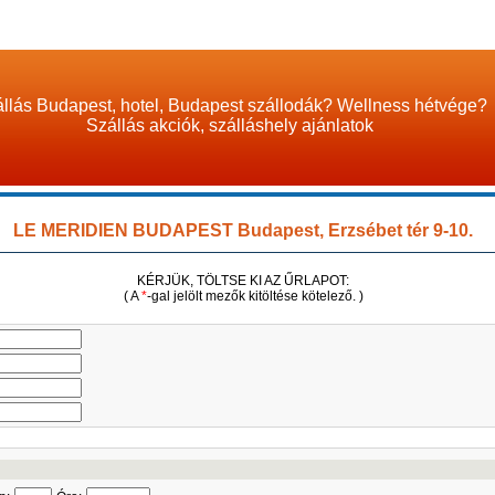
llás Budapest, hotel, Budapest szállodák? Wellness hétvége?
Szállás akciók, szálláshely ajánlatok
LE MERIDIEN BUDAPEST Budapest, Erzsébet tér 9-10.
KÉRJÜK, TÖLTSE KI AZ ŰRLAPOT:
( A
*
-gal jelölt mezők kitöltése kötelező. )