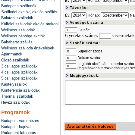
Év:
Hónap:
Na
Budapesti szállodák
Távozás:
Szállodai akciók, akciós szállás
Év:
Hónap:
Na
Balatoni szállodák
Vendégek száma:
Külföldi szállodák akciós árakon!
Wellness szállodák
Felnőtt
Gyerekek száma:
Gyermekek 
Wellness hétvége akciók
Bababarát szállás
Szobák száma:
Wellness szálloda értékelések
Superior szoba
Apartmanok
Deluxe szoba
Olcsó szállodák
Legjobb akciós ár - superior szoba
3 csillagos szállodák
(foglaláskor a tartózkodás teljes s
4 csillagos szállodák
Megjegyzések:
5 csillagos szállodák
Kastélyszállók
Konferencia szállodák
Thermal szállodák
Hévizi szállodák
Programok
Budapest városnézés
Budapest hajóval
Parlament látogatás