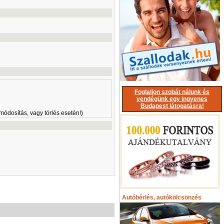
Foglaljon szobát nálunk és
vendégünk egy ingyenes
Budapest látogatásra!
módosítás, vagy törlés esetén!)
Autóbérlés, autókölcsönzés