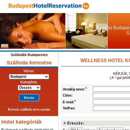
Szállás Budapes
S
Szállodák Budapesten
WELLNESS HOTEL KÖD
Szálloda keresése
Város:
KÉRJÜK, 
( A
*
-gal jelö
Kategória:
*
Vendég neve:
Címe:
*
E-mail:
Tel/Fax:
Keresés szálloda neve szerint
Hotel kategóriák
Érkezés:
Budapesti szálloda értékelések