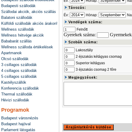
Év:
Hónap:
Na
Budapesti szállodák
Távozás:
Szállodai akciók, akciós szállás
Év:
Hónap:
Na
Balatoni szállodák
Vendégek száma:
Külföldi szállodák akciós árakon!
Wellness szállodák
Felnőtt
Gyerekek száma:
Gyermekek 
Wellness hétvége akciók
Bababarát szállás
Szobák száma:
Wellness szálloda értékelések
Lakosztály
Apartmanok
2 éjszakás kétágyas csomag
Olcsó szállodák
Superior kétágyas
3 csillagos szállodák
3 éjszakás csomag 2 főre
4 csillagos szállodák
5 csillagos szállodák
Megjegyzések:
Kastélyszállók
Konferencia szállodák
Thermal szállodák
Hévizi szállodák
Programok
Budapest városnézés
Budapest hajóval
Parlament látogatás