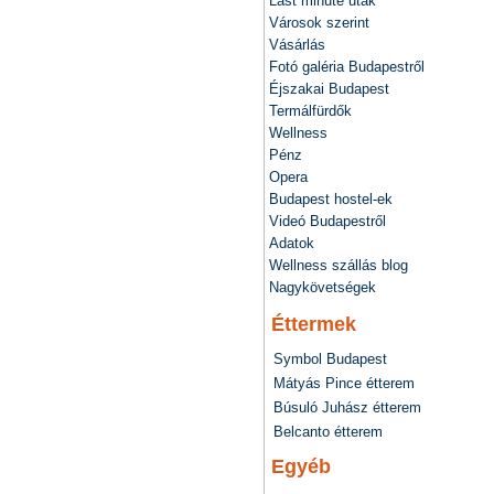
Last minute utak
Városok szerint
Vásárlás
Fotó galéria Budapestről
Éjszakai Budapest
Termálfürdők
Wellness
Pénz
Opera
Budapest hostel-ek
Videó Budapestről
Adatok
Wellness szállás blog
Nagykövetségek
Éttermek
Symbol Budapest
Mátyás Pince étterem
Búsuló Juhász étterem
Belcanto étterem
Egyéb