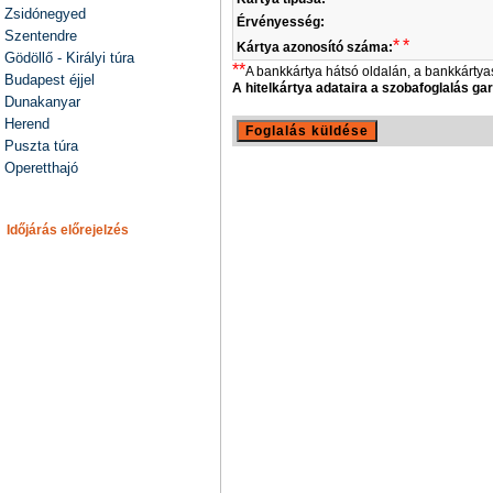
Zsidónegyed
Érvényesség:
Szentendre
*
*
Kártya azonosító száma:
Gödöllő - Királyi túra
**
A bankkártya hátsó oldalán, a bankkárt
Budapest éjjel
A hitelkártya adataira a szobafoglalás g
Dunakanyar
Herend
Puszta túra
Operetthajó
Időjárás előrejelzés