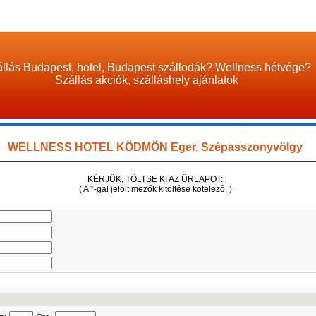
llás Budapest, hotel, Budapest szállodák? Wellness hétvége?
Szállás akciók, szálláshely ajánlatok
WELLNESS HOTEL KÖDMÖN Eger, Szépasszonyvölgy
KÉRJÜK, TÖLTSE KI AZ ŰRLAPOT:
( A
*
-gal jelölt mezők kitöltése kötelező. )