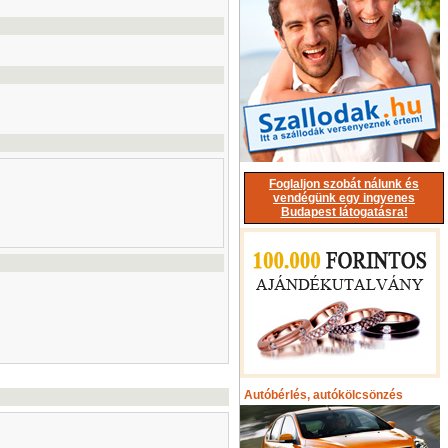
Foglaljon szobát nálunk és
vendégünk egy ingyenes
Budapest látogatásra!
Autóbérlés, autókölcsönzés