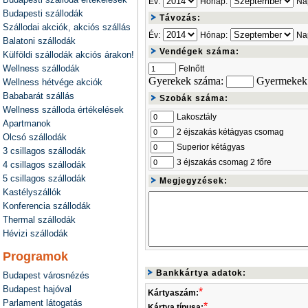
Év:
Hónap:
Na
Budapesti szállodák
Távozás:
Szállodai akciók, akciós szállás
Év:
Hónap:
Na
Balatoni szállodák
Vendégek száma:
Külföldi szállodák akciós árakon!
Wellness szállodák
Felnőtt
Gyerekek száma:
Gyermekek 
Wellness hétvége akciók
Bababarát szállás
Szobák száma:
Wellness szálloda értékelések
Lakosztály
Apartmanok
2 éjszakás kétágyas csomag
Olcsó szállodák
Superior kétágyas
3 csillagos szállodák
3 éjszakás csomag 2 főre
4 csillagos szállodák
5 csillagos szállodák
Megjegyzések:
Kastélyszállók
Konferencia szállodák
Thermal szállodák
Hévizi szállodák
Programok
Bankkártya adatok:
Budapest városnézés
Budapest hajóval
*
Kártyaszám:
Parlament látogatás
*
Kártya típusa: