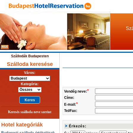
Szá
Szállodák Budapesten
Szálloda keresése
Város:
Kategória:
*
Vendég neve:
Címe:
*
E-mail:
Tel/Fax:
Keresés szálloda neve szerint
Hotel kategóriák
Érkezés:
Budapesti szálloda értékelések