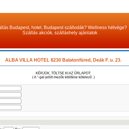
llás Budapest, hotel, Budapest szállodák? Wellness hétvége?
Szállás akciók, szálláshely ajánlatok
ALBA VILLA HOTEL 8230 Balatonfüred, Deák F. u. 23.
KÉRJÜK, TÖLTSE KI AZ ŰRLAPOT:
( A
*
-gal jelölt mezők kitöltése kötelező. )