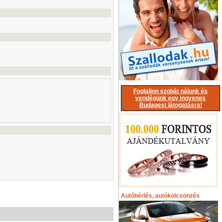
Foglaljon szobát nálunk és
vendégünk egy ingyenes
Budapest látogatásra!
Autóbérlés, autókölcsönzés