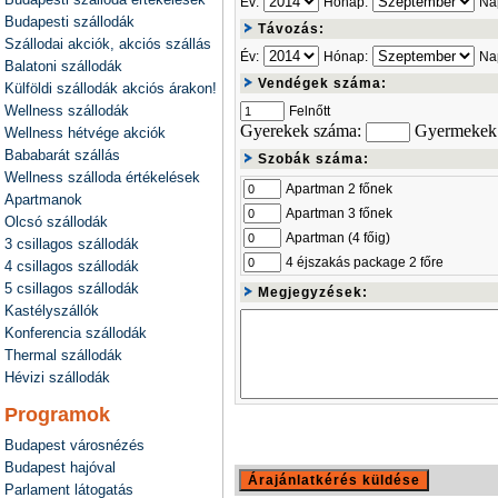
Év:
Hónap:
Na
Budapesti szállodák
Távozás:
Szállodai akciók, akciós szállás
Év:
Hónap:
Na
Balatoni szállodák
Vendégek száma:
Külföldi szállodák akciós árakon!
Wellness szállodák
Felnőtt
Gyerekek száma:
Gyermekek 
Wellness hétvége akciók
Bababarát szállás
Szobák száma:
Wellness szálloda értékelések
Apartman 2 főnek
Apartmanok
Apartman 3 főnek
Olcsó szállodák
Apartman (4 főig)
3 csillagos szállodák
4 éjszakás package 2 főre
4 csillagos szállodák
5 csillagos szállodák
Megjegyzések:
Kastélyszállók
Konferencia szállodák
Thermal szállodák
Hévizi szállodák
Programok
Budapest városnézés
Budapest hajóval
Parlament látogatás