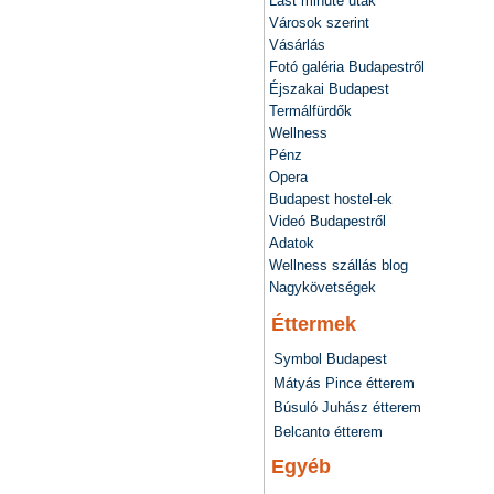
Last minute utak
Városok szerint
Vásárlás
Fotó galéria Budapestről
Éjszakai Budapest
Termálfürdők
Wellness
Pénz
Opera
Budapest hostel-ek
Videó Budapestről
Adatok
Wellness szállás blog
Nagykövetségek
Éttermek
Symbol Budapest
Mátyás Pince étterem
Búsuló Juhász étterem
Belcanto étterem
Egyéb