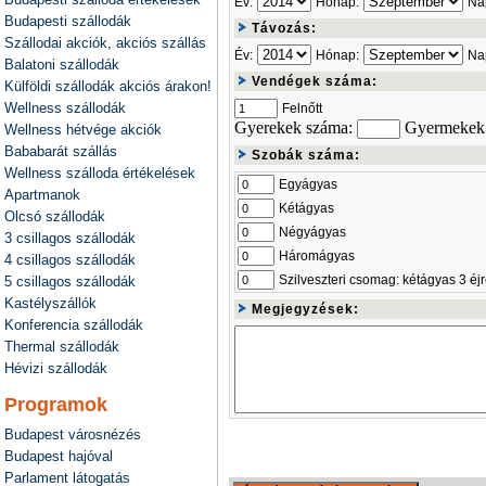
Év:
Hónap:
Na
Budapesti szállodák
Távozás:
Szállodai akciók, akciós szállás
Év:
Hónap:
Na
Balatoni szállodák
Vendégek száma:
Külföldi szállodák akciós árakon!
Wellness szállodák
Felnőtt
Gyerekek száma:
Gyermekek 
Wellness hétvége akciók
Bababarát szállás
Szobák száma:
Wellness szálloda értékelések
Egyágyas
Apartmanok
Kétágyas
Olcsó szállodák
Négyágyas
3 csillagos szállodák
Háromágyas
4 csillagos szállodák
Szilveszteri csomag: kétágyas 3 éj
5 csillagos szállodák
Kastélyszállók
Megjegyzések:
Konferencia szállodák
Thermal szállodák
Hévizi szállodák
Programok
Budapest városnézés
Budapest hajóval
Parlament látogatás