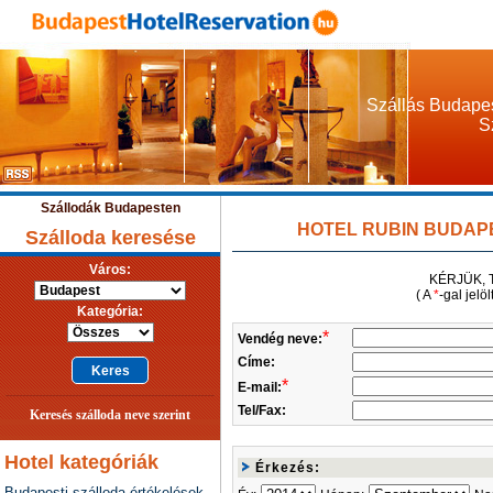
Szállás Budapes
S
Szállodák Budapesten
HOTEL RUBIN BUDAPEST
Szálloda keresése
Város:
KÉRJÜK, 
( A
*
-gal jelö
Kategória:
*
Vendég neve:
Címe:
*
E-mail:
Tel/Fax:
Keresés szálloda neve szerint
Hotel kategóriák
Érkezés:
Budapesti szálloda értékelések