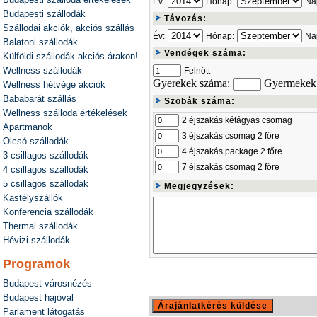
Év:
Hónap:
Na
Budapesti szállodák
Távozás:
Szállodai akciók, akciós szállás
Év:
Hónap:
Na
Balatoni szállodák
Vendégek száma:
Külföldi szállodák akciós árakon!
Wellness szállodák
Felnőtt
Gyerekek száma:
Gyermekek 
Wellness hétvége akciók
Bababarát szállás
Szobák száma:
Wellness szálloda értékelések
2 éjszakás kétágyas csomag
Apartmanok
3 éjszakás csomag 2 főre
Olcsó szállodák
4 éjszakás package 2 főre
3 csillagos szállodák
7 éjszakás csomag 2 főre
4 csillagos szállodák
5 csillagos szállodák
Megjegyzések:
Kastélyszállók
Konferencia szállodák
Thermal szállodák
Hévizi szállodák
Programok
Budapest városnézés
Budapest hajóval
Parlament látogatás