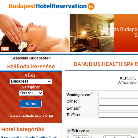
Szállás Budapes
S
Szállodák Budapesten
DANUBIUS HEALTH SPA RES
Szálloda keresése
Város:
KÉRJÜK, 
( A
*
-gal jelö
Kategória:
*
Vendég neve:
Címe:
*
E-mail:
Tel/Fax:
Keresés szálloda neve szerint
Hotel kategóriák
Érkezés:
Budapesti szálloda értékelések