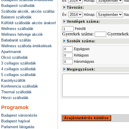
Év:
Hónap:
Na
Budapesti szállodák
Távozás:
Szállodai akciók, akciós szállás
Év:
Hónap:
Na
Balatoni szállodák
Vendégek száma:
Külföldi szállodák akciós árakon!
Wellness szállodák
Felnőtt
Gyerekek száma:
Gyermekek 
Wellness hétvége akciók
Bababarát szállás
Szobák száma:
Wellness szálloda értékelések
Egyágyas
Apartmanok
Kétágyas
Olcsó szállodák
Háromágyas
3 csillagos szállodák
4 csillagos szállodák
Megjegyzések:
5 csillagos szállodák
Kastélyszállók
Konferencia szállodák
Thermal szállodák
Hévizi szállodák
Programok
Budapest városnézés
Budapest hajóval
Parlament látogatás