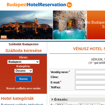
Szállás Budapes
S
Szállodák Budapesten
VÉNUSZ HOTEL SIÓ
Szálloda keresése
Város:
KÉRJÜK, 
( A
*
-gal jelö
Kategória:
*
Vendég neve:
Címe:
*
E-mail:
Tel/Fax:
Keresés szálloda neve szerint
Hotel kategóriák
Érkezés:
Budapesti szálloda értékelések