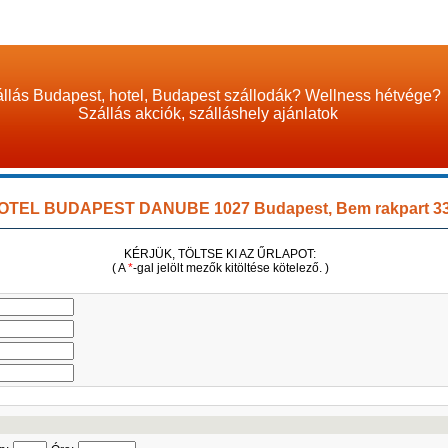
llás Budapest, hotel, Budapest szállodák? Wellness hétvége?
Szállás akciók, szálláshely ajánlatok
TEL BUDAPEST DANUBE 1027 Budapest, Bem rakpart 33
KÉRJÜK, TÖLTSE KI AZ ŰRLAPOT:
( A
*
-gal jelölt mezők kitöltése kötelező. )