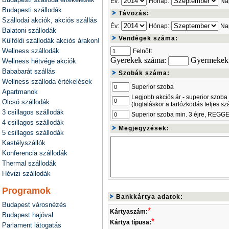
Év:
Hónap:
Na
Budapesti szállodák
Távozás:
Szállodai akciók, akciós szállás
Év:
Hónap:
Na
Balatoni szállodák
Vendégek száma:
Külföldi szállodák akciós árakon!
Wellness szállodák
Felnőtt
Gyerekek száma:
Gyermekek 
Wellness hétvége akciók
Bababarát szállás
Szobák száma:
Wellness szálloda értékelések
Superior szoba
Apartmanok
Legjobb akciós ár - superior szoba
Olcsó szállodák
(foglaláskor a tartózkodás teljes s
3 csillagos szállodák
Superior szoba min. 3 éjre, REGG
4 csillagos szállodák
Megjegyzések:
5 csillagos szállodák
Kastélyszállók
Konferencia szállodák
Thermal szállodák
Hévizi szállodák
Programok
Bankkártya adatok:
Budapest városnézés
*
Kártyaszám:
Budapest hajóval
*
Kártya típusa:
Parlament látogatás