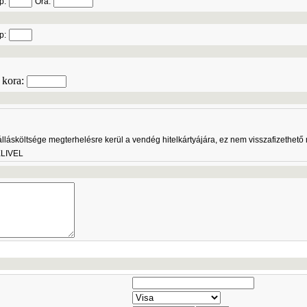
p:
Óra:
p:
kora:
zállásköltsége megterhelésre kerül a vendég hitelkártyájára, ez nem visszafizethető 
ELIVEL