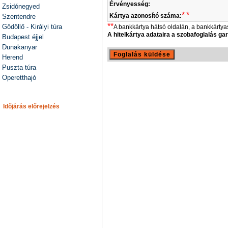
Érvényesség:
Zsidónegyed
*
*
Kártya azonosító száma:
Szentendre
**
Gödöllő - Királyi túra
A bankkártya hátsó oldalán, a bankkárt
A hitelkártya adataira a szobafoglalás g
Budapest éjjel
Dunakanyar
Herend
Puszta túra
Operetthajó
Időjárás előrejelzés