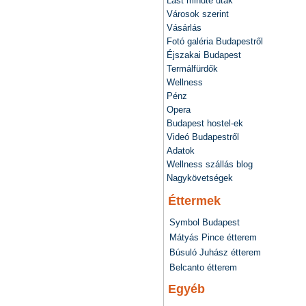
Last minute utak
Városok szerint
Vásárlás
Fotó galéria Budapestről
Éjszakai Budapest
Termálfürdők
Wellness
Pénz
Opera
Budapest hostel-ek
Videó Budapestről
Adatok
Wellness szállás blog
Nagykövetségek
Éttermek
Symbol Budapest
Mátyás Pince étterem
Búsuló Juhász étterem
Belcanto étterem
Egyéb