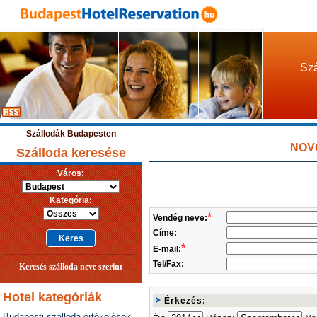
Szá
Szállodák Budapesten
NOVO
Szálloda keresése
Város:
Kategória:
*
Vendég neve:
Címe:
*
E-mail:
Tel/Fax:
Keresés szálloda neve szerint
Hotel kategóriák
Érkezés:
Budapesti szálloda értékelések