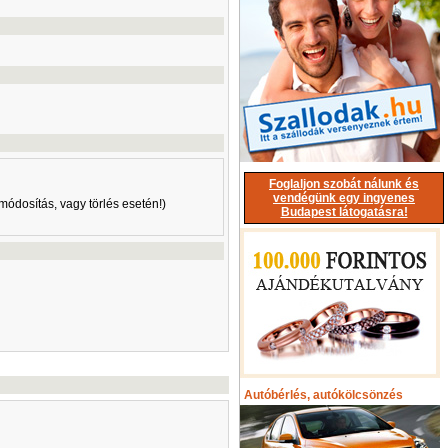
Foglaljon szobát nálunk és
vendégünk egy ingyenes
módosítás, vagy törlés esetén!)
Budapest látogatásra!
Autóbérlés, autókölcsönzés