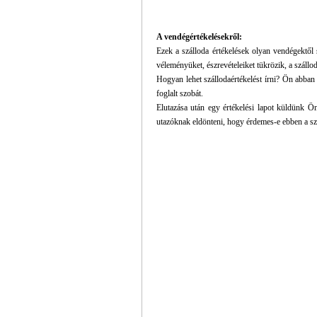
A vendégértékelésekről:
Ezek a szálloda értékelések olyan vendégekt
véleményüket, észrevételeiket tükrözik, a szállo
Hogyan lehet szállodaértékelést írni? Ön abban
foglalt szobát.
Elutazása után egy értékelési lapot küldünk Önn
utazóknak eldönteni, hogy érdemes-e ebben a sz