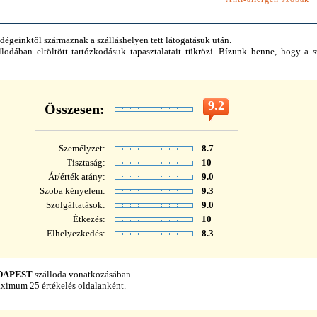
dégeinktől származnak a szálláshelyen tett látogatásuk után.
odában eltöltött tartózkodásuk tapasztalatait tükrözi. Bízunk benne, hogy a s
9.2
Összesen:
Személyzet:
8.7
Tisztaság:
10
Ár/érték arány:
9.0
Szoba kényelem:
9.3
Szolgáltatások:
9.0
Étkezés:
10
Elhelyezkedés:
8.3
DAPEST
szálloda vonatkozásában.
aximum 25 értékelés oldalanként.