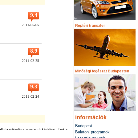
9.4
2011-05-05
Reptéri transzfer
8.9
2011-02-25
Minőségi fogászat Budapesten
9.3
2011-02-24
Információk
Budapest
álloda értékelésre vonatkozó kérdőívet. Ezek a
Balatoni programok