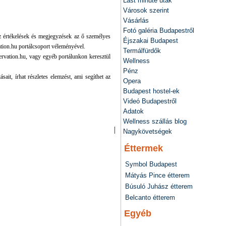
Last minute utak
Városok szerint
Vásárlás
Fotó galéria Budapestről
értékelések és megjegyzések az ő személyes
Éjszakai Budapest
ation.hu portálcsoport véleményével.
Termálfürdők
servation.hu, vagy egyéb portálunkon keresztül
Wellness
Pénz
sait, írhat részletes elemzést, ami segíthet az
Opera
Budapest hostel-ek
Videó Budapestről
Adatok
Wellness szállás blog
|
Nagykövetségek
Éttermek
Symbol Budapest
Mátyás Pince étterem
Búsuló Juhász étterem
Belcanto étterem
Egyéb