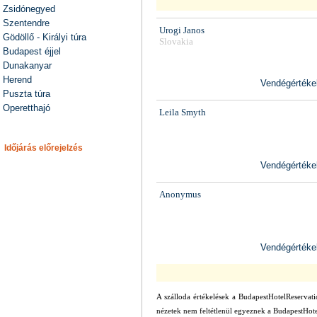
Zsidónegyed
Szentendre
Urogi Janos
Gödöllő - Királyi túra
Slovakia
Budapest éjjel
Dunakanyar
Herend
Vendégértékel
Puszta túra
Operetthajó
Leila Smyth
Időjárás előrejelzés
Vendégértékel
Anonymus
Vendégértékel
A szálloda értékelések a BudapestHotelReservati
nézetek nem feltétlenül egyeznek a BudapestHote