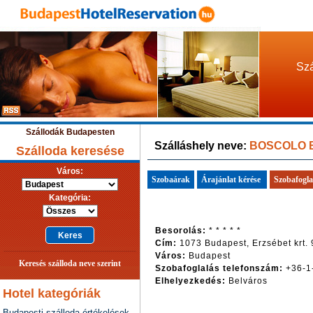
Szá
Szállodák Budapesten
Szálláshely neve:
BOSCOLO 
Szálloda keresése
Város:
Szobaárak
Árajánlat kérése
Szobafogla
Kategória:
Besorolás:
* * * * *
Cím:
1073 Budapest, Erzsébet krt. 
Város:
Budapest
Keresés szálloda neve szerint
Szobafoglalás telefonszám:
+36-1
Elhelyezkedés:
Belváros
Hotel kategóriák
Budapesti szálloda értékelések