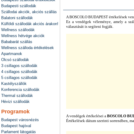
Budapesti szállodák
Szállodai akciók, akciós szállás
A
BOSCOLO BUDAPEST
értékelések ven
Balatoni szállodák
Ez a vendégek véleménye, amely a száll
Külföldi szállodák akciós árakon!
választását is segíteni fogják.
Wellness szállodák
Wellness hétvége akciók
Bababarát szállás
Wellness szálloda értékelések
Apartmanok
Olcsó szállodák
3 csillagos szállodák
4 csillagos szállodák
5 csillagos szállodák
Kastélyszállók
Konferencia szállodák
Thermal szállodák
Hévizi szállodák
Programok
A vendégek értékelései a
BOSCOLO BU
Budapest városnézés
Értékelések dátum szerinti sorrendben, m
Budapest hajóval
Parlament látogatás