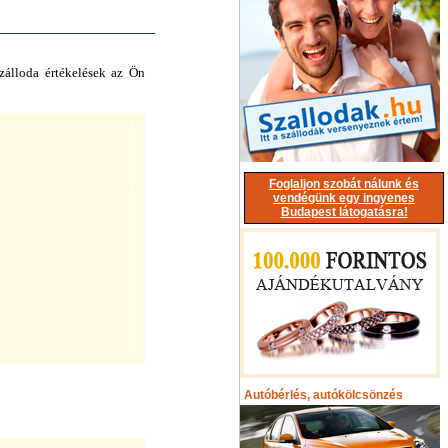
zálloda értékelések az Ön
Foglaljon szobát nálunk és
vendégünk egy ingyenes
Budapest látogatásra!
Autóbérlés, autókölcsönzés