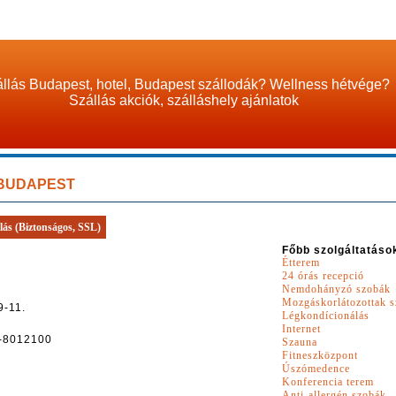
llás Budapest, hotel, Budapest szállodák? Wellness hétvége?
Szállás akciók, szálláshely ajánlatok
BUDAPEST
lás (Biztonságos, SSL)
Főbb szolgáltatáso
Étterem
24 órás recepció
Nemdohányzó szobák
Mozgáskorlátozottak s
9-11.
Légkondícionálás
Internet
-8012100
Szauna
Fitneszközpont
Úszómedence
Konferencia terem
Anti-allergén szobák