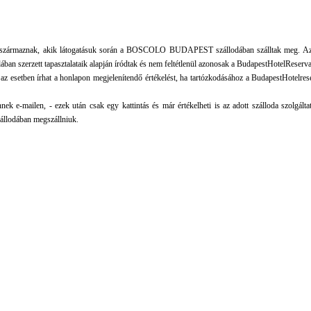
ől származnak, akik látogatásuk során a BOSCOLO BUDAPEST szállodában szálltak meg. Az 
dában szerzett tapasztalataik alapján íródtak és nem feltétlenül azonosak a BudapestHotelReserv
 az esetben írhat a honlapon megjelenítendő értékelést, ha tartózkodásához a BudapestHotelre
ek e-mailen, - ezek után csak egy kattintás és már értékelheti is az adott szálloda szolgáltatá
állodában megszállniuk.