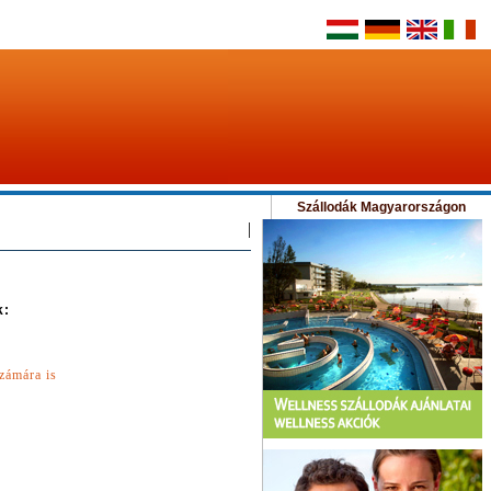
Szállodák Magyarországon
|
k:
zámára is