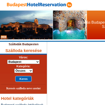
Szállás Budapes
S
Szállodák Budapesten
Szálloda keresése
Város:
Kategória:
Keresés szálloda neve szerint
Hotel kategóriák
Budapesti szálloda értékelések