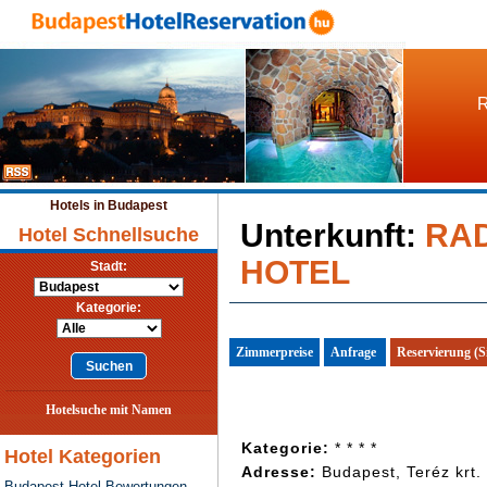
R
Hotels in Budapest
Unterkunft:
RAD
Hotel Schnellsuche
HOTEL
Stadt:
Kategorie:
Zimmerpreise
Anfrage
Reservierung (S
Hotelsuche mit Namen
Kategorie:
* * * *
Hotel Kategorien
Adresse:
Budapest, Teréz krt.
Budapest Hotel Bewertungen