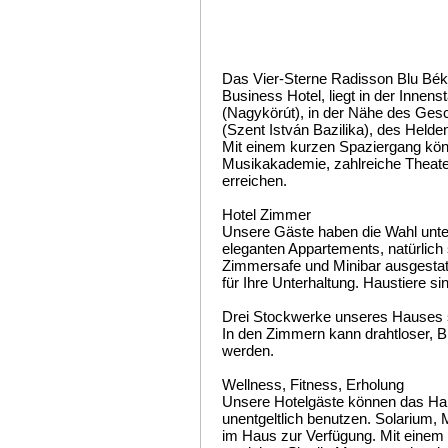
Das Vier-Sterne Radisson Blu Bék
Business Hotel, liegt in der Inne
(Nagykörút), in der Nähe des Gesch
(Szent István Bazilika), des Helde
Mit einem kurzen Spaziergang kön
Musikakademie, zahlreiche Theate
erreichen.
Hotel Zimmer
Unsere Gäste haben die Wahl unte
eleganten Appartements, natürlich s
Zimmersafe und Minibar ausgestatt
für Ihre Unterhaltung. Haustiere s
Drei Stockwerke unseres Hauses s
In den Zimmern kann drahtloser, B
werden.
Wellness, Fitness, Erholung
Unsere Hotelgäste können das Hal
unentgeltlich benutzen. Solarium,
im Haus zur Verfügung. Mit einem