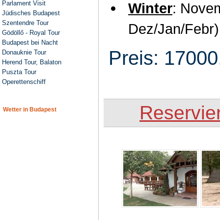
Parlament Visit
Winter
: Novem
Jüdisches Budapest
Szentendre Tour
Dez/Jan/Febr) 
Gödöllő - Royal Tour
Budapest bei Nacht
Preis: 17000
Donauknie Tour
Herend Tour, Balaton
Puszta Tour
Operettenschiff
Reservie
Wetter in Budapest