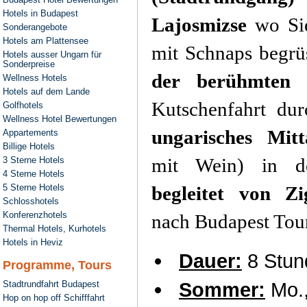
Hotels in Budapest
Lajosmizse
wo Sie
Sonderangebote
Hotels am Plattensee
mit Schnaps begrü
Hotels ausser Ungarn für
Sonderpreise
der berühmten P
Wellness Hotels
Hotels auf dem Lande
Kutschenfahrt du
Golfhotels
Wellness Hotel Bewertungen
ungarisches Mitt
Appartements
Billige Hotels
mit Wein) in de
3 Sterne Hotels
4 Sterne Hotels
5 Sterne Hotels
begleitet von Z
Schlosshotels
Konferenzhotels
nach Budapest Tour
Thermal Hotels, Kurhotels
Hotels in Heviz
Dauer:
8 Stun
Programme, Tours
Sommer:
Mo.,
Stadtrundfahrt Budapest
Hop on hop off Schifffahrt