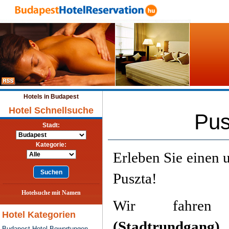
Hotels in Budapest
Hotel Schnellsuche
Pus
Stadt:
Kategorie:
Erleben Sie einen 
Puszta!
Hotelsuche mit Namen
Wir fahr
Hotel Kategorien
(Stadtrundgang)
a
Budapest Hotel Bewertungen