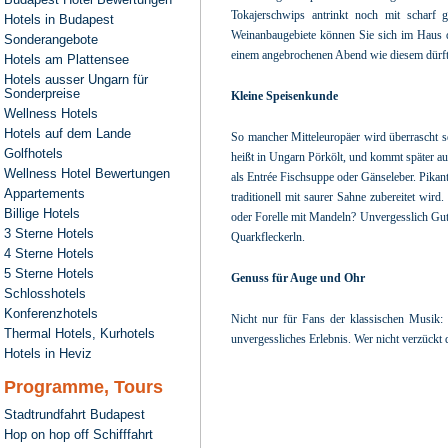
Tokajerschwips antrinkt noch mit scharf 
Hotels in Budapest
Weinanbaugebiete können Sie sich im Haus d
Sonderangebote
einem angebrochenen Abend wie diesem dürften
Hotels am Plattensee
Hotels ausser Ungarn für
Sonderpreise
Kleine Speisenkunde
Wellness Hotels
Hotels auf dem Lande
So mancher Mitteleuropäer wird überrascht se
Golfhotels
heißt in Ungarn Pörkölt, und kommt später auf 
Wellness Hotel Bewertungen
als Entrée Fischsuppe oder Gänseleber. Pikan
Appartements
traditionell mit saurer Sahne zubereitet wir
Billige Hotels
oder Forelle mit Mandeln? Unvergesslich Gut
3 Sterne Hotels
Quarkfleckerln.
4 Sterne Hotels
5 Sterne Hotels
Genuss für Auge und Ohr
Schlosshotels
Konferenzhotels
Nicht nur für Fans der klassischen Musik:
Thermal Hotels, Kurhotels
unvergessliches Erlebnis. Wer nicht verzückt
Hotels in Heviz
Programme, Tours
Stadtrundfahrt Budapest
Hop on hop off Schifffahrt