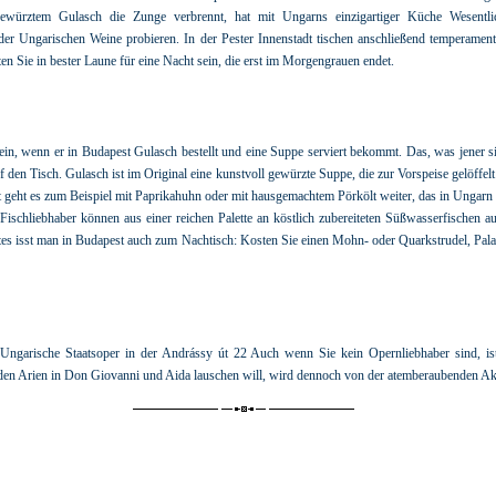
gewürztem Gulasch die Zunge verbrennt, hat mit Ungarns einzigartiger Küche Wesentlic
er Ungarischen Weine probieren. In der Pester Innenstadt tischen anschließend temperamen
 Sie in bester Laune für eine Nacht sein, die erst im Morgengrauen endet.
in, wenn er in Budapest Gulasch bestellt und eine Suppe serviert bekommt. Das, was jener si
den Tisch. Gulasch ist im Original eine kunstvoll gewürzte Suppe, die zur Vorspeise gelöffelt w
t geht es zum Beispiel mit Paprikahuhn oder mit hausgemachtem Pörkölt weiter, das in Ungarn
d. Fischliebhaber können aus einer reichen Palette an köstlich zubereiteten Süßwasserfische
es isst man in Budapest auch zum Nachtisch: Kosten Sie einen Mohn- oder Quarkstrudel, Pala
 Ungarische Staatsoper in der Andrássy út 22 Auch wenn Sie kein Opernliebhaber sind, is
 den Arien in Don Giovanni und Aida lauschen will, wird dennoch von der atemberaubenden Akus