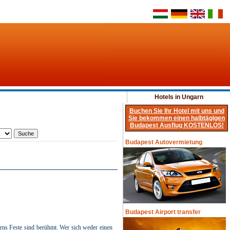
Hotels in Ungarn
Buchen Sie Ihr Hotel mit uns und
Sie bekommen einen halbtägigen
Budapest Ausflug KOSTENLOS!
Budapest Autovermietung
Budapest Airport transfer
rns Feste sind berühmt. Wer sich weder einen