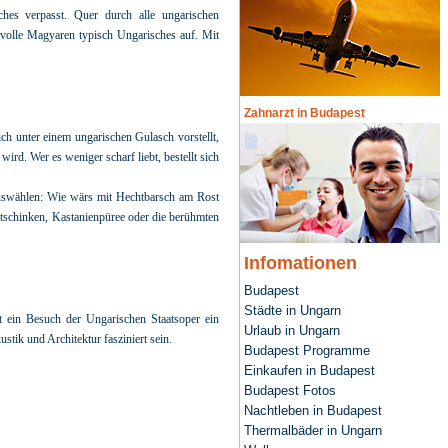
hes verpasst. Quer durch alle ungarischen
tvolle Magyaren typisch Ungarisches auf. Mit
Zahnarzt in Budapest
ch unter einem ungarischen Gulasch vorstellt,
ird. Wer es weniger scharf liebt, bestellt sich
n auswählen: Wie wärs mit Hechtbarsch am Rost
tschinken, Kastanienpüree oder die berühmten
Infomationen
Budapest
Städte in Ungarn
t ein Besuch der Ungarischen Staatsoper ein
Urlaub in Ungarn
tik und Architektur fasziniert sein.
Budapest Programme
Einkaufen in Budapest
Budapest Fotos
Nachtleben in Budapest
Thermalbäder in Ungarn