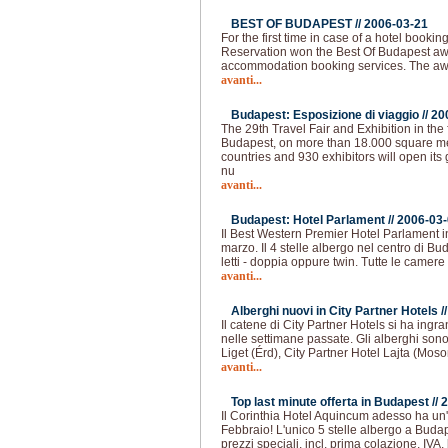
BEST OF BUDAPEST //
2006-03-21
For the first time in case of a hotel book
Reservation won the Best Of Budapest a
accommodation booking services. The awa
avanti...
Budapest: Esposizione di viaggio //
20
The 29th Travel Fair and Exhibition in the
Budapest, on more than 18.000 square me
countries and 930 exhibitors will open its
nu
avanti...
Budapest: Hotel Parlament //
2006-03
Il Best Western Premier Hotel Parlament i
marzo. Il 4 stelle albergo nel centro di 
letti - doppia oppure twin. Tutte le camer
avanti...
Alberghi nuovi in City Partner Hotels /
Il catene di City Partner Hotels si ha ing
nelle settimane passate. Gli alberghi son
Liget (Érd), City Partner Hotel Lajta (Mo
avanti...
Top last minute offerta in Budapest //
2
Il Corinthia Hotel Aquincum adesso ha un'
Febbraio! L'unico 5 stelle albergo a Bud
prezzi speciali, incl. prima colazione, IVA