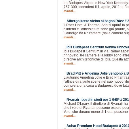
tra Budapest Airport e New York Kennedy 
767-300 approderá il 1. aprile, 2011 al Fe
avanti...
Albergo lusso vicino al bagno Rácz //
Il Rácz Hotel & Thermal Spa si aprirá la p
d'interni e l'attrezzatura sono giá pronte,
L'albergo ha 67 camere (dalla camera sup
avanti...
Ibis Budapest Centrum veniva rinnova
Ibis Budapest Centrum in via Ráday aspetta
rinnovato. 84 camere e la lobby sono att
direttive architettoniche di Ibis. Questa at
avanti...
Brad Pitt e Angelina Jolie vengono a 
L'autunno Angelina Jolie e Brad Pitt si t
l'attrice gira tante scene nel suo nuovo fi
comprerá una casa a Budapest, dove tutta 
avanti...
Ryanair: posti in piedi per 1 GBP //
201
Michael O'Leary, il direttore di Ryanair ha
che i volo di Ryanair possono essere poco 
Volo, che durano meno di 1 ora, possono 
avanti...
Achat Premium Hotel Budapest //
201