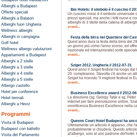
Alberghi a Budapest
Ibis Hotels: il simbolo é il cuscino //
20
Offerte speciali
Un cuscino rosso é il simbolo universale de
Alberghi a Balaton
prezzi speciali, ma anche i letti nuovi e c
alberghi di 3 stelle della catena di albergh
Alberghi fuori Ungheria
avanti...
Wellness alberghi
Alberghi in campagna
Festa della birra nel Quartiere del Cas
Quest anno dura la festa della birra dal 2
Golf hotel
un giorno piú come l'anno scorso, ed offre 
Wellness albergo valutazioni
nazionale ed intenazionale) sorte speciale
avanti...
Appartamenti a Budapest
Alberghi a 2 stelle
Sziget 2012. Ungheria //
2012-07-31
Alberghi a 3 stelle
Quest anno il Sziget festival ha luogo dal 
Alberghi a 4 stelle
20. compleanno. Stavolta c'é anche un alt
Sziget ha ricevuto "il migliore festival in 
Alberghi a 5 stelle
avanti...
Albergo castello
Hotel per conferenze
Business Excellence award //
2012-06
La direzione (sg. György Tatár e sg. Péter
Hotel termali
internet per fare prenotazione online, Sza
Alberghi a Heviz
onorificenza Business Excellence nella cat
avanti...
Programmi
Queens Court Hotel Budapest ha ancora
Visita di Budapest
Ultimamente un articolo é apparso, che l'a
Budapest con battello
probabilmente si chiuderá. Questo articol
al'albergo, solo al uno padrone del'hotel
Visita del Parlamento