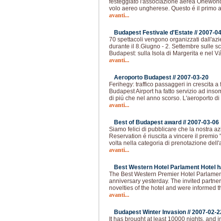
festeggiato l'associazione aerea Oneworl
volo aereo ungherese. Questo é il primo 
avanti...
Budapest Festivale d'Estate //
2007-04
70 spettacoli vengono organizzati dall'a
durante il 8.Giugno - 2. Settembre sulle s
Budapest: sulla Isola di Margerita e nel V
avanti...
Aeroporto Budapest //
2007-03-20
Ferihegy: traffico passaggeri in crescita a 
Budapest Airport ha fatto servizio ad in
di piú che nel anno scorso. L'aeroporto di
avanti...
Best of Budapest award //
2007-03-06
Siamo felici di pubblicare che la nostra a
Reservation é riuscita a vincere il premio
volta nella categoria di prenotazione dell'
avanti...
Best Western Hotel Parlament Hotel h
The Best Western Premier Hotel Parlament
anniversary yesterday. The invited partne
novelties of the hotel and were informed t
avanti...
Budapest Winter Invasion //
2007-02-2
It has brought at least 10000 nights, and i