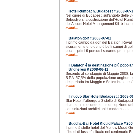
avanti...
Hotel Rumbach, Budapest //
2008-07-
Nel cuore di Budapest, sul'angolo delle
Sebestyén, la costruizione del'Hotel Rum
del'Accent Hotel Management Kft. é incomi
avanti...
Balaton golf //
2008-07-02
Il primo campo da golf del Balaton; Royal 
sicuramente uno dei piú belli campi di golf 
poco. I primi 9 percorsi saranno pronti pre
avanti...
Il Balaton é la destinazione piú popola
Ungheresi //
2008-06-11
Secondo al sondaggio di Maggio 2008, fa
S.P.A. 57,5% della popolazione ungherese
del periodo tra Maggio e Settembre quest
avanti...
Il nuovo Star Hotel Budapest //
2008-0
Star Hotel, l'albergo a 3 stelle di Budap
ristrutturato secondo una concepzione unic
con soluzioni architettonici moderni ed el
avanti...
Buddha-Bar Hotel Klotild Palace //
200
Il primo 5 stelle hotel del Mellow Mood G
L’hotel di lusso é situato nel centenario 