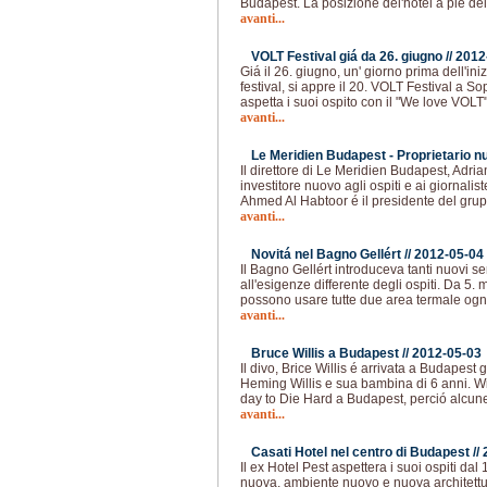
Budapest. La posizione del'hotel a pié del
avanti...
VOLT Festival giá da 26. giugno //
2012
Giá il 26. giugno, un' giorno prima dell'ini
festival, si appre il 20. VOLT Festival a So
aspetta i suoi ospito con il "We love VOLT
avanti...
Le Meridien Budapest - Proprietario n
Il direttore di Le Meridien Budapest, Adria
investitore nuovo agli ospiti e ai giornalis
Ahmed Al Habtoor é il presidente del gru
avanti...
Novitá nel Bagno Gellért //
2012-05-04
Il Bagno Gellért introduceva tanti nuovi 
all'esigenze differente degli ospiti. Da 5. 
possono usare tutte due area termale ogni
avanti...
Bruce Willis a Budapest //
2012-05-03
Il divo, Brice Willis é arrivata a Budapes
Heming Willis e sua bambina di 6 anni. Wil
day to Die Hard a Budapest, perció alcun
avanti...
Casati Hotel nel centro di Budapest //
Il ex Hotel Pest aspettera i suoi ospiti d
nuova, ambiente nuovo e nuova architettu