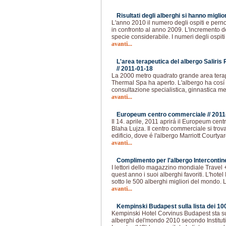
Risultati degli alberghi si hanno miglior
L'anno 2010 il numero degli ospiti e perno
in confronto al anno 2009. L'incremento de
specie considerabile. I numeri degli ospit
avanti...
L'area terapeutica del albergo Saliri
//
2011-01-18
La 2000 metro quadrato grande area terape
Thermal Spa ha aperto. L'albergo ha cosí 
consultazione specialistica, ginnastica 
avanti...
Europeum centro commerciale //
2011
Il 14. aprile, 2011 aprirá il Europeum cen
Blaha Lujza. Il centro commerciale si tro
edificio, dove é l'albergo Marriott Courtya
avanti...
Complimento per l'albergo Intercontin
I lettori dello magazzino mondiale Travel
quest anno i suoi alberghi favoriti. L'hote
sotto le 500 alberghi migliori del mondo. 
avanti...
Kempinski Budapest sulla lista dei 100 
Kempinski Hotel Corvinus Budapest sta sull
alberghi del'mondo 2010 secondo Institution