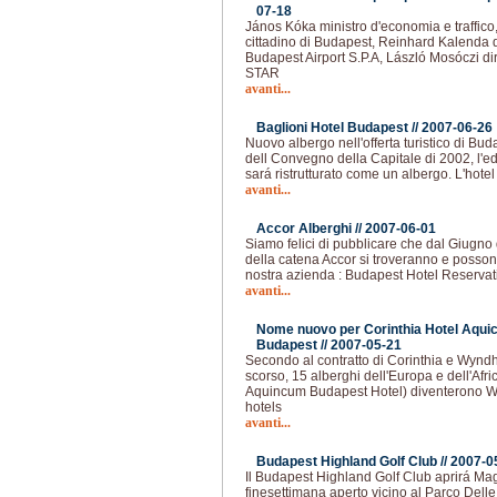
07-18
János Kóka ministro d'economia e traffi
cittadino di Budapest, Reinhard Kalenda d
Budapest Airport S.P.A, László Mosóczi di
STAR
avanti...
Baglioni Hotel Budapest //
2007-06-26
Nuovo albergo nell'offerta turistico di Bu
dell Convegno della Capitale di 2002, l'e
sará ristrutturato come un albergo. L'hotel 
avanti...
Accor Alberghi //
2007-06-01
Siamo felici di pubblicare che dal Giugno d
della catena Accor si troveranno e possono
nostra azienda : Budapest Hotel Reservat
avanti...
Nome nuovo per Corinthia Hotel Aqui
Budapest //
2007-05-21
Secondo al contratto di Corinthia e Wyn
scorso, 15 alberghi dell'Europa e dell'Afr
Aquincum Budapest Hotel) diventerono
hotels
avanti...
Budapest Highland Golf Club //
2007-0
Il Budapest Highland Golf Club aprirá Ma
finesettimana aperto vicino al Parco Delle