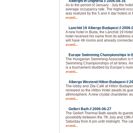
Alberghi in Ungheria //
2006-08-16
As to the period of January - July the ho
average occupancy rate. The highest occ
was realized by the 5 and 4 star hotels i
avanti...
Lanchid 19 Albergo Budapest //
2006-
A new hotel in Buda, the Lánchíd 19 Hote
hotel received his name from its address i
will have 48 rooms and already connected
avanti...
Europe Swimming Championships in B
The Hungarian Swimming Association is h
Swimming Championships of all times. Ami
is a tournament studded by Europe’s num
avanti...
Albergo Westend Hilton Budapest //
20
The lobby and Zita Café at Hilton Budape
renewed so the Hilton Hotel awaits its gu
athmosphere. A new crystal chandelier, w
avanti...
Gellert Bath //
2006-06-27
The Gellert Thermal Bath awaits its gues
possibility between the 7th July and 19th
Saturday from 8 pm until midnight. The cate
avanti...