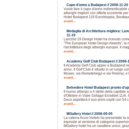
Capo d'anno a Budapest //
2008-11-20
Vuole fare il capo d'anno indimenticabile
alberghi migliori con offerte eccelente per 
Hotel Budapest 119 Euro/doppia, Boutiqu
avanti...
Medaglia di Architettura migliora: Lan
11-19
Lanchid 19 Design Hotel ha ricevuto com
"The European Hotel Design Awards", la 
l'archittetura degli alberghi europei. Il m
avanti...
Academy Golf Club Budapest //
2008-
Il Academy Golf Club appre a Budapest n
anno. Il Golf Club é situato in un luogo coll
Museo, via Remetehegyi e via Perényi, 
avanti...
Belvedere Hotel Budapest pronto d'ap
Il nuovo albergo a 4 stelle della capitale
d'Ottobre in Viale Szilágyi Erzsébet 11/A. Il
Deco aspetterá il suo primi ospiti con 54
avanti...
MGallery Hotel //
2008-09-05
La catena Accor Hotels ha presentato la s
equivale al versione di categoria superio
MGallery hotel ha un carattere unico, grazi