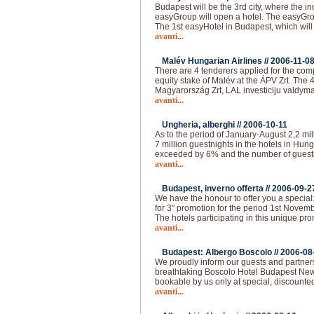
Budapest will be the 3rd city, where the i
easyGroup will open a hotel. The easyGro
The 1st easyHotel in Budapest, which will
avanti...
Malév Hungarian Airlines //
2006-11-0
There are 4 tenderers applied for the com
equity stake of Malév at the ÁPV Zrt. The 
Magyarország Zrt, LAL investiciju valdyma
avanti...
Ungheria, alberghi //
2006-10-11
As to the period of January-August 2,2 mil
7 million guestnights in the hotels in Hun
exceeded by 6% and the number of guest
avanti...
Budapest, inverno offerta //
2006-09-2
We have the honour to offer you a special
for 3" promotion for the period 1st Novemb
The hotels participating in this unique pro
avanti...
Budapest: Albergo Boscolo //
2006-08
We proudly inform our guests and partners
breathtaking Boscolo Hotel Budapest New 
bookable by us only at special, discounted
avanti...