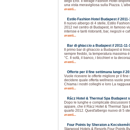
degli Eroi. Il Mirage Fashion Hotel dispo
una vista meravigliosa sulla Piazza. L'al
avanti...
Estilo Fashion Hotel Budapest //
2011-
Il nuovo albergo di 4 stelle, Estilo Fashio
2012 nel centro di Budapest, in famoso via 
intersse e tanti ristoranti, bar, negozii e ca
avanti...
Bar di ghiaccio a Budapest //
2011-11-
Il primo bar di ghiaccio a Budapest si trov
sempre freddo, la temperatura massima é i
°C. Il sofá, il banco, i bicchieri e la decor
avanti...
Offerte per il fine settimana lungo //
20
Vuole ricevere le offerte migliore pr il fi
decidere quale offerta wellness vuole pr
Chiama i nostri colleghi e loro La ragguaa
avanti...
Rácz Hotel & Thermal Spa Budapest si 
Dopo le lunghe e complicate discussioni tra
appare, che il Rácz Hotel & Thermal Spa 
quarto 2012. Quest'albergo nuovo di 5 stel
avanti...
Four Points by Sheraton a Kecskemét 
Starwood Hotels & Resorts Four Points By