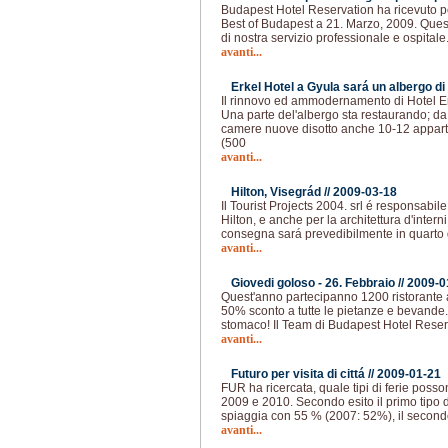
Budapest Hotel Reservation ha ricevuto pe
Best of Budapest a 21. Marzo, 2009. Que
di nostra servizio professionale e ospitale
avanti...
Erkel Hotel a Gyula sará un albergo di 4
Il rinnovo ed ammodernamento di Hotel Er
Una parte del'albergo sta restaurando; 
camere nuove disotto anche 10-12 appar
(500
avanti...
Hilton, Visegrád //
2009-03-18
Il Tourist Projects 2004. srl é responsabil
Hilton, e anche per la architettura d'intern
consegna sará prevedibilmente in quarto 
avanti...
Giovedi goloso - 26. Febbraio //
2009-0
Quest'anno partecipanno 1200 ristorante a
50% sconto a tutte le pietanze e bevande.
stomaco! Il Team di Budapest Hotel Reser
avanti...
Futuro per visita di cittá //
2009-01-21
FUR ha ricercata, quale tipi di ferie poss
2009 e 2010. Secondo esito il primo tipo d
spiaggia con 55 % (2007: 52%), il secondo 
avanti...