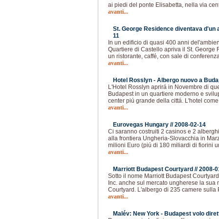
ai piedi del ponte Elisabetta, nella via ce
avanti...
St. George Residence diventava d'un al
11
In un edificio di quasi 400 anni del'ambie
Quartiere di Castello apriva il St. George
un ristorante, caffé, con sale di conferenz
avanti...
Hotel Rosslyn - Albergo nuovo a Buda
L'Hotel Rosslyn aprirá in Novembre di que
Budapest in un quartiere moderno e svilup
center piú grande della cittá. L'hotel com
avanti...
Eurovegas Hungary //
2008-02-14
Ci saranno costruiti 2 casinos e 2 albergh
alla frontiera Ungheria-Slovacchia in Mar
milioni Euro (piú di 180 miliardi di fiorini
avanti...
Marriott Budapest Courtyard //
2008-0
Sotto il nome Marriott Budapest Courtyard 
Inc. anche sul mercato ungherese la sua 
Courtyard. L'albergo di 235 camere sulla 
avanti...
Malév: New York - Budapest volo dirett