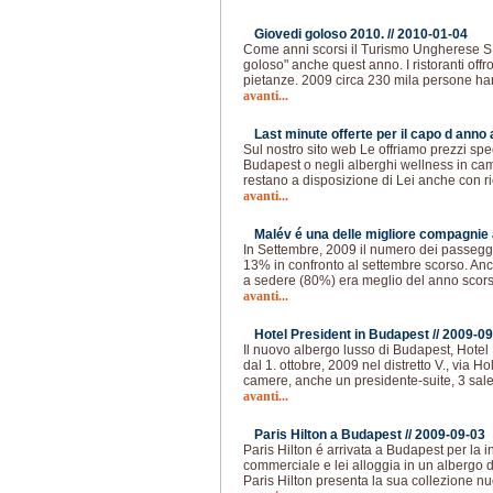
Giovedi goloso 2010. //
2010-01-04
Come anni scorsi il Turismo Ungherese S.p
goloso" anche quest anno. I ristoranti offr
pietanze. 2009 circa 230 mila persone han
avanti...
Last minute offerte per il capo d anno
Sul nostro sito web Le offriamo prezzi spec
Budapest o negli alberghi wellness in cam
restano a disposizione di Lei anche con ri
avanti...
Malév é una delle migliore compagnie 
In Settembre, 2009 il numero dei passegge
13% in confronto al settembre scorso. Anch
a sedere (80%) era meglio del anno scors
avanti...
Hotel President in Budapest //
2009-09
Il nuovo albergo lusso di Budapest, Hotel 
dal 1. ottobre, 2009 nel distretto V., via H
camere, anche un presidente-suite, 3 sal
avanti...
Paris Hilton a Budapest //
2009-09-03
Paris Hilton é arrivata a Budapest per la 
commerciale e lei alloggia in un albergo d
Paris Hilton presenta la sua collezione nu