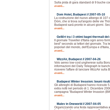
Sulla pista di gara standard di 9 buche con
avanti...
Dom Hotel, Budapest //
2007-05-10
La costruzione del nuovo albergo di 107 c
Dóm, che si trova sul'angolo delle vie Th
Budapest sará pronto in alcuni giorni. Se
avanti...
Gellért tra i 3 ottimi bagni thermali de
Il giornale Traveller d'Italia ogni anno form
best" secondo ai lettori del giornale. Tra le
popolari del mondo, dell'Europa e d'Italia, 
avanti...
WizzAir, Budapest //
2007-04-26
Volo aereo low-cost ungherese sulla Bors
informazioni del Daily Telegraph le banche
ricevere l'affare di lanciare WizzAir sulla 
avanti...
Budapest Winter Invasion: bouni risulta
Gli albreghi di Budapest hanno ricevuto 5.
extra notti nel periodo di 1. Dicembre 200
campagna "Budapest Winter Invasion (BW
avanti...
Malev in Oneworld //
2007-04-05
Organizzando una festa rappresentativa a