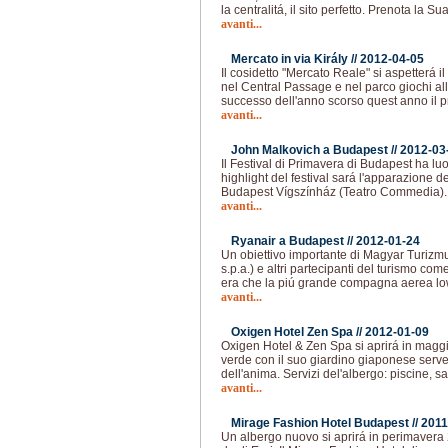
la centralitá, il sito perfetto. Prenota la S
avanti...
Mercato in via Király //
2012-04-05
Il cosidetto "Mercato Reale" si aspetterá il 
nel Central Passage e nel parco giochi all
successo dell'anno scorso quest anno il
avanti...
John Malkovich a Budapest //
2012-03
Il Festival di Primavera di Budapest ha lu
highlight del festival sará l'apparazione d
Budapest Vígszínház (Teatro Commedia). I
avanti...
Ryanair a Budapest //
2012-01-24
Un obiettivo importante di Magyar Turizm
s.p.a.) e altri partecipanti del turismo c
era che la piú grande compagna aerea lo
avanti...
Oxigen Hotel Zen Spa //
2012-01-09
Oxigen Hotel & Zen Spa si aprirá in maggi
verde con il suo giardino giaponese serve
dell'anima. Servizi del'albergo: piscine, 
avanti...
Mirage Fashion Hotel Budapest //
2011
Un albergo nuovo si aprirá in perimavera 