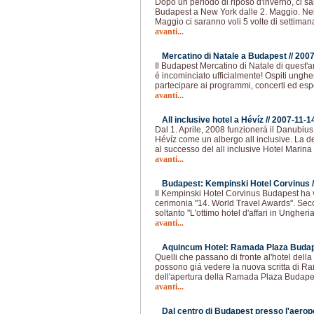
Dopo un periodo di riposo d'inverno, ci sa
Budapest a New York dalle 2. Maggio. Nel 
Maggio ci saranno voli 5 volte di settiman
avanti...
Mercatino di Natale a Budapest //
2007
Il Budapest Mercatino di Natale di quest'
é incominciato ufficialmente! Ospiti unghe
partecipare ai programmi, concerti ed esp
avanti...
All inclusive hotel a Hévíz //
2007-11-1
Dal 1. Aprile, 2008 funzionerá il Danubiu
Hévíz come un albergo all inclusive. La d
al successo del all inclusive Hotel Marina
avanti...
Budapest: Kempinski Hotel Corvinus /
Il Kempinski Hotel Corvinus Budapest ha v
cerimonia "14. World Travel Awards". Sec
soltanto "L'ottimo hotel d'affari in Ungher
avanti...
Aquincum Hotel: Ramada Plaza Budap
Quelli che passano di fronte al'hotel dell
possono giá vedere la nuova scritta di Ra
dell'apertura della Ramada Plaza Budapes
avanti...
Dal centro di Budapest presso l'aeropo