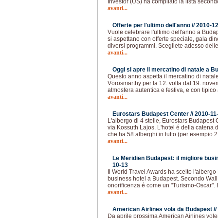
Investor (US) ha compilato la lista second
avanti...
Offerte per l'ultimo dell'anno //
2010-12
Vuole celebrare l'ultimo dell'anno a Buda
si aspettano con offerte speciale, gala di
diversi programmi. Scegliete adesso delle 
avanti...
Oggi si apre il mercatino di natale a B
Questo anno aspetta il mercatino di natale 
Vörösmarthy per la 12. volta dal 19. nove
atmosfera autentica e festiva, e con tipico 
avanti...
Eurostars Budapest Center //
2010-11
L'albergo di 4 stelle, Eurostars Budapest
via Kossuth Lajos. L'hotel é della catena 
che ha 58 alberghi in tutto (per esempio 2
avanti...
Le Meridien Budapest: il migliore busi
10-13
Il World Travel Awards ha scelto l'albergo 
business hotel a Budapest. Secondo Wall 
onorificenza é come un "Turismo-Oscar". 
avanti...
American Airlines vola da Budapest //
Da aprile prossima American Airlines vol