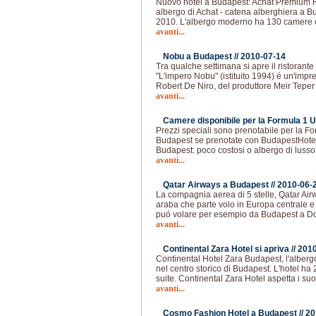
Nuovo hotel a Budapest: Achat Premium Hot
albergo di Achat - catena alberghiera a Bu
2010. L'albergo moderno ha 130 camere 
avanti...
Nobu a Budapest //
2010-07-14
Tra qualche settimana si apre il ristorant
"L'impero Nobu" (istituito 1994) é un'imp
Robert De Niro, del produttore Meir Teper 
avanti...
Camere disponibile per la Formula 1 U
Prezzi speciali sono prenotabile per la F
Budapest se prenotate con BudapestHotel
Budapest: poco costosi o albergo di lusso?
avanti...
Qatar Airways a Budapest //
2010-06-
La compagnia aerea di 5 stelle, Qatar Ai
araba che parte volo in Europa centrale e
puó volare per esempio da Budapest a Do
avanti...
Continental Zara Hotel si apriva //
2010
Continental Hotel Zara Budapest, l'albergo
nel centro storico di Budapest. L'hotel ha 
suite. Continental Zara Hotel aspetta i suoi
avanti...
Cosmo Fashion Hotel a Budapest //
20