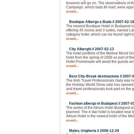
Invasion will go on. The observations of 
Campaign, which lasts till mart, were app
avanti...
Boutique Albergo a Buda //
2007-02-1
The newest Boutique Hotel in Budapest is
offering 45 rooms and 3 suites, named Lán
category hotel, which can be found right b
avanti...
City Alberghi //
2007-02-13
The hotel portfolio of the Mellow Mood Gro
hotel from the spring of 2008 as part of th
Hotel Promenade will await the guests arr
avanti...
Best City-Break destinazione //
2007-
The Irish Travel Professionals Gala was h
the Holiday World Show sale has opened
and travel professionals took part on the 
avanti...
Fashion albergo in Budapest //
2007-0
The works of the Atrium Hotel Budapest are
planned. The 4 star hotel is located near
Atrium Hotel is the newest hotel of the M
avanti...
Malev, Ungheria //
2006-12-29