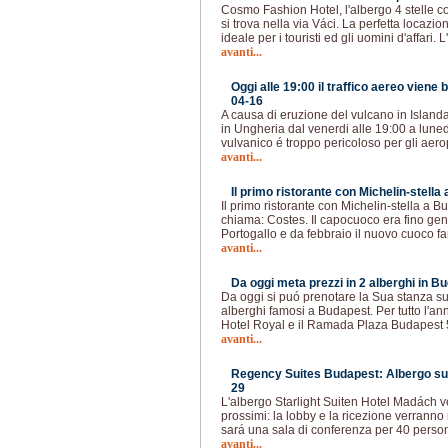
Cosmo Fashion Hotel, l'albergo 4 stelle 
si trova nella via Váci. La perfetta locazi
ideale per i touristi ed gli uomini d'affari. 
avanti...
Oggi alle 19:00 il traffico aereo viene 
04-16
A causa di eruzione del vulcano in Islanda 
in Ungheria dal venerdi alle 19:00 a luned
vulvanico é troppo pericoloso per gli aer
avanti...
Il primo ristorante con Michelin-stella
Il primo ristorante con Michelin-stella a Bu
chiama: Costes. Il capocuoco era fino gen
Portogallo e da febbraio il nuovo cuoco f
avanti...
Da oggi meta prezzi in 2 alberghi in Bu
Da oggi si puó prenotare la Sua stanza sul
alberghi famosi a Budapest. Per tutto l'an
Hotel Royal e il Ramada Plaza Budapest 
avanti...
Regency Suites Budapest: Albergo sul
29
L'albergo Starlight Suiten Hotel Madách ve
prossimi: la lobby e la ricezione verranno 
sará una sala di conferenza per 40 person
avanti...