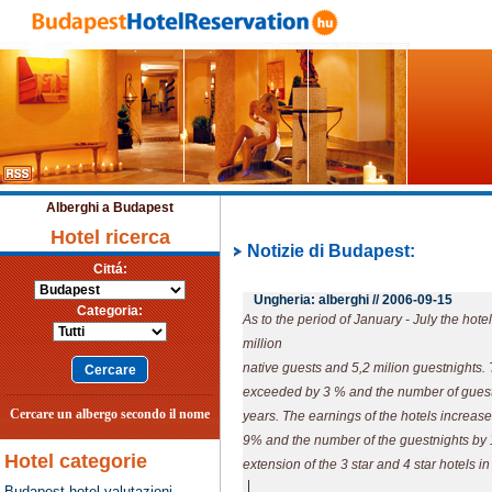
Alberghi a Budapest
Hotel ricerca
Notizie di Budapest:
Cittá:
Ungheria: alberghi //
2006-09-15
Categoria:
As to the period of January - July the hote
million
native guests and 5,2 milion guestnights.
exceeded by 3 % and the number of guest
Cercare un albergo secondo il nome
years. The earnings of the hotels increas
9% and the number of the guestnights by 
Hotel categorie
extension of the 3 star and 4 star hotels i
|
Budapest hotel valutazioni