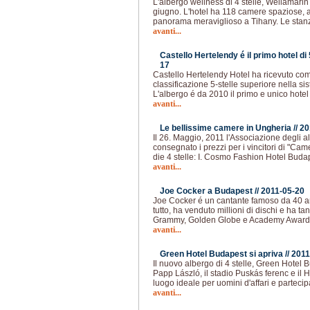
L'albergo wellness di 4 stelle, Wellamarin 
giugno. L'hotel ha 118 camere spaziose, 
panorama meraviglioso a Tihany. Le sta
avanti...
Castello Hertelendy é il primo hotel di 
17
Castello Hertelendy Hotel ha ricevuto co
classificazione 5-stelle superiore nella si
L'albergo é da 2010 il primo e unico hotel
avanti...
Le bellissime camere in Ungheria //
20
Il 26. Maggio, 2011 l'Associazione degli 
consegnato i prezzi per i vincitori di "Ca
die 4 stelle: I. Cosmo Fashion Hotel Budape
avanti...
Joe Cocker a Budapest //
2011-05-20
Joe Cocker é un cantante famoso da 40 ann
tutto, ha venduto millioni di dischi e ha tan
Grammy, Golden Globe e Academy Award
avanti...
Green Hotel Budapest si apriva //
2011
Il nuovo albergo di 4 stelle, Green Hotel B
Papp László, il stadio Puskás ferenc e il 
luogo ideale per uomini d'affari e parteci
avanti...