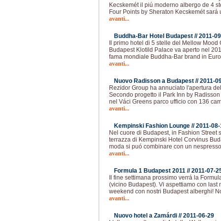
Kecskemét il piú moderno albergo de 4 ste
Four Points by Sheraton Kecskemét sará 
avanti...
Buddha-Bar Hotel Budapest //
2011-09
Il primo hotel di 5 stelle del Mellow Mood
Budapest Klotild Palace va aperto nel 201
fama mondiale Buddha-Bar brand in Europa
avanti...
Nuovo Radisson a Budapest //
2011-0
Rezidor Group ha annuciato l'apertura de
Secondo progetto il Park Inn by Radisson
nel Váci Greens parco ufficio con 136 came
avanti...
Kempinski Fashion Lounge //
2011-08-
Nel cuore di Budapest, in Fashion Street s
terrazza di Kempinski Hotel Corvinus Buda
moda si puó combinare con un nespresso
avanti...
Formula 1 Budapest 2011 //
2011-07-2
Il fine settimana prossimo verrá la Form
(vicino Budapest). Vi aspettiamo con last
weekend con nostri Budapest alberghi! Nos
avanti...
Nuovo hotel a Zamárdi //
2011-06-29