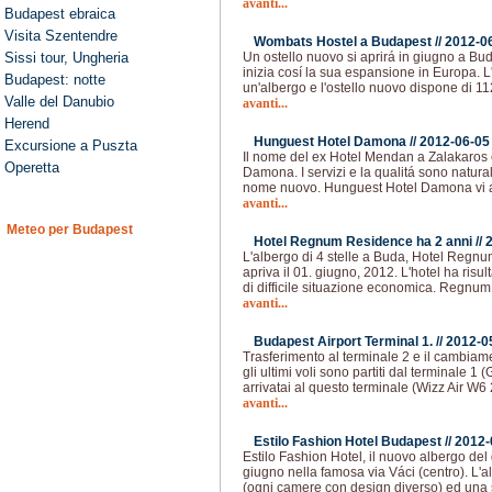
avanti...
Budapest ebraica
Visita Szentendre
Wombats Hostel a Budapest //
2012-0
Sissi tour, Ungheria
Un ostello nuovo si aprirá in giugno a B
inizia cosí la sua espansione in Europa. L
Budapest: notte
un'albergo e l'ostello nuovo dispone di 112
Valle del Danubio
avanti...
Herend
Hunguest Hotel Damona //
2012-06-05
Excursione a Puszta
Il nome del ex Hotel Mendan a Zalakaros
Operetta
Damona. I servizi e la qualitá sono natur
nome nuovo. Hunguest Hotel Damona vi as
avanti...
Meteo per Budapest
Hotel Regnum Residence ha 2 anni //
L'albergo di 4 stelle a Buda, Hotel Regn
apriva il 01. giugno, 2012. L'hotel ha risul
di difficile situazione economica. Regnu
avanti...
Budapest Airport Terminal 1. //
2012-0
Trasferimento al terminale 2 e il cambia
gli ultimi voli sono partiti dal terminale 1
arrivatai al questo terminale (Wizz Air W
avanti...
Estilo Fashion Hotel Budapest //
2012-
Estilo Fashion Hotel, il nuovo albergo de
giugno nella famosa via Váci (centro). L'a
(ogni camere con design diverso) ed una 