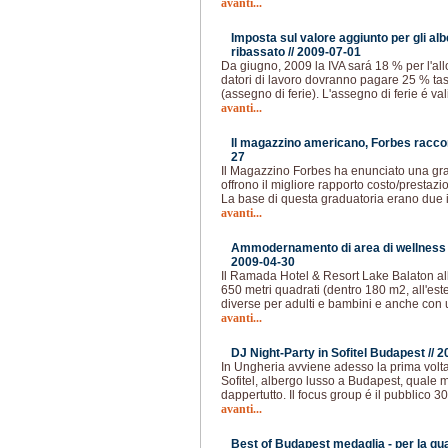
avanti...
Imposta sul valore aggiunto per gli al
ribassato //
2009-07-01
Da giugno, 2009 la IVA sará 18 % per l'all
datori di lavoro dovranno pagare 25 % tas
(assegno di ferie). L'assegno di ferie é va
avanti...
Il magazzino americano, Forbes racc
27
Il Magazzino Forbes ha enunciato una gradu
offrono il migliore rapporto costo/prestazi
La base di questa graduatoria erano due 
avanti...
Ammodernamento di area di wellness 
2009-04-30
Il Ramada Hotel & Resort Lake Balaton all
650 metri quadrati (dentro 180 m2, all'es
diverse per adulti e bambini e anche con 
avanti...
DJ Night-Party in Sofitel Budapest //
2
In Ungheria avviene adesso la prima volta 
Sofitel, albergo lusso a Budapest, quale 
dappertutto. Il focus group é il pubblico 30
avanti...
Best of Budapest medaglia - per la quar