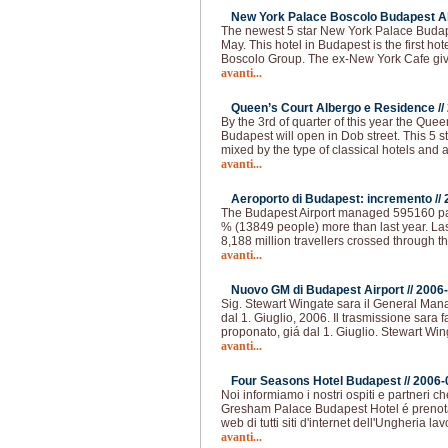
New York Palace Boscolo Budapest Al
The newest 5 star New York Palace Budap
May. This hotel in Budapest is the first hot
Boscolo Group. The ex-New York Cafe giv
avanti...
Queen’s Court Albergo e Residence //
By the 3rd of quarter of this year the Qu
Budapest will open in Dob street. This 5 s
mixed by the type of classical hotels and 
avanti...
Aeroporto di Budapest: incremento //
The Budapest Airport managed 595160 pas
% (13849 people) more than last year. La
8,188 million travellers crossed through th
avanti...
Nuovo GM di Budapest Airport //
2006-
Sig. Stewart Wingate sara il General Man
dal 1. Giuglio, 2006. Il trasmissione sara 
proponato, giá dal 1. Giuglio. Stewart Win
avanti...
Four Seasons Hotel Budapest //
2006-
Noi informiamo i nostri ospiti e partneri 
Gresham Palace Budapest Hotel é prenotabi
web di tutti siti d'internet dell'Ungheria l
avanti...