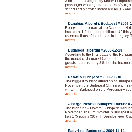
3 million passangers by Malév, Hungarian 
passanger was registred on a Malév fligh
scheduled air traffic increased by 9% and 
avanti...
Danubius Alberghi, Budapest //
2006-1
Renovation program at the Danubius Hote
has spent 1,8 thousend million HUF this 
recontructions of their hotels in Hungary.
avanti...
Budapest: alberghi //
2006-12-18
According to the final datas of the Hungaria
the period of January-October: the numbe
guests decreased by 3%, but the income o
avanti...
Natale a Budapest //
2006-11-30
The biggest touristic attraction of Budape
November: the Budapest Christmas. This e
winter in Budapest on the Vörösmarty squar
avanti...
Albergo: Novotel Budapest Danube //
The brand new Novotel Budapest Danube 
November. The 3rd Novotel in Budapest a
has 175 rooms (36 with Danube view, 6 su
avanti...
EasyHotel Budapest //
2006-11-14