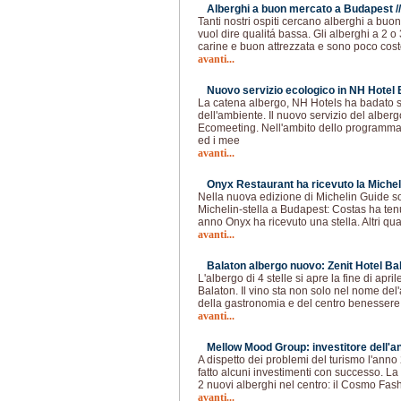
Alberghi a buon mercato a Budapest /
Tanti nostri ospiti cercano alberghi a bu
vuol dire qualitá bassa. Gli alberghi a 2 o 
carine e buon attrezzata e sono poco costo
avanti...
Nuovo servizio ecologico in NH Hotel 
La catena albergo, NH Hotels ha badato 
dell'ambiente. Il nuovo servizio del alber
Ecomeeting. Nell'ambito dello programma,
ed i mee
avanti...
Onyx Restaurant ha ricevuto la Micheli
Nella nuova edizione di Michelin Guide so
Michelin-stella a Budapest: Costas ha tenu
anno Onyx ha ricevuto una stella. Altri qu
avanti...
Balaton albergo nuovo: Zenit Hotel Bal
L'albergo di 4 stelle si apre la fine di apr
Balaton. Il vino sta non solo nel nome de
della gastronomia e del centro benessere 
avanti...
Mellow Mood Group: investitore dell'a
A dispetto dei problemi del turismo l'an
fatto alcuni investimenti con successo. L
2 nuovi alberghi nel centro: il Cosmo Fash
avanti...