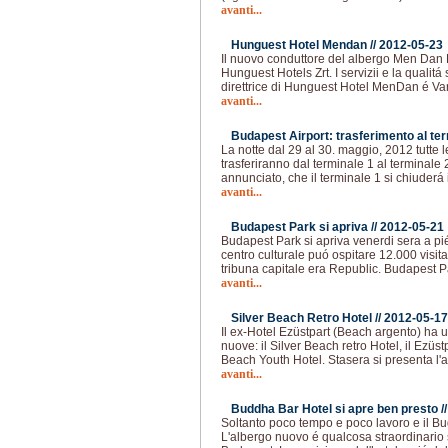
avanti...
Hunguest Hotel Mendan //
2012-05-23
Il nuovo conduttore del albergo Men Dan H
Hunguest Hotels Zrt. I servizii e la qualitá
direttrice di Hunguest Hotel MenDan é Va
avanti...
Budapest Airport: trasferimento al term
La notte dal 29 al 30. maggio, 2012 tutte
trasferiranno dal terminale 1 al terminale 
annunciato, che il terminale 1 si chiuderá 
avanti...
Budapest Park si apriva //
2012-05-21
Budapest Park si apriva venerdi sera a pi
centro culturale puó ospitare 12.000 visita
tribuna capitale era Republic. Budapest Pa
avanti...
Silver Beach Retro Hotel //
2012-05-17
Il ex-Hotel Ezüstpart (Beach argento) ha u
nuove: il Silver Beach retro Hotel, il Ezüs
Beach Youth Hotel. Stasera si presenta l'
avanti...
Buddha Bar Hotel si apre ben presto /
Soltanto poco tempo e poco lavoro e il Bu
L'albergo nuovo é qualcosa straordinario 