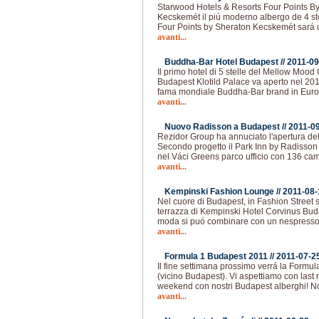
Starwood Hotels & Resorts Four Points By
Kecskemét il piú moderno albergo de 4 ste
Four Points by Sheraton Kecskemét sará 
avanti...
Buddha-Bar Hotel Budapest //
2011-09
Il primo hotel di 5 stelle del Mellow Mood
Budapest Klotild Palace va aperto nel 201
fama mondiale Buddha-Bar brand in Europa
avanti...
Nuovo Radisson a Budapest //
2011-0
Rezidor Group ha annuciato l'apertura de
Secondo progetto il Park Inn by Radisson
nel Váci Greens parco ufficio con 136 came
avanti...
Kempinski Fashion Lounge //
2011-08-
Nel cuore di Budapest, in Fashion Street s
terrazza di Kempinski Hotel Corvinus Buda
moda si puó combinare con un nespresso
avanti...
Formula 1 Budapest 2011 //
2011-07-2
Il fine settimana prossimo verrá la Form
(vicino Budapest). Vi aspettiamo con last
weekend con nostri Budapest alberghi! Nos
avanti...