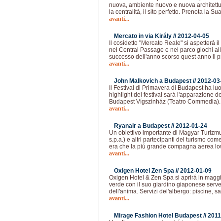
nuova, ambiente nuovo e nuova architettu
la centralitá, il sito perfetto. Prenota la S
avanti...
Mercato in via Király //
2012-04-05
Il cosidetto "Mercato Reale" si aspetterá il 
nel Central Passage e nel parco giochi all
successo dell'anno scorso quest anno il
avanti...
John Malkovich a Budapest //
2012-03
Il Festival di Primavera di Budapest ha lu
highlight del festival sará l'apparazione d
Budapest Vígszínház (Teatro Commedia). I
avanti...
Ryanair a Budapest //
2012-01-24
Un obiettivo importante di Magyar Turizm
s.p.a.) e altri partecipanti del turismo c
era che la piú grande compagna aerea lo
avanti...
Oxigen Hotel Zen Spa //
2012-01-09
Oxigen Hotel & Zen Spa si aprirá in maggi
verde con il suo giardino giaponese serve
dell'anima. Servizi del'albergo: piscine, 
avanti...
Mirage Fashion Hotel Budapest //
2011