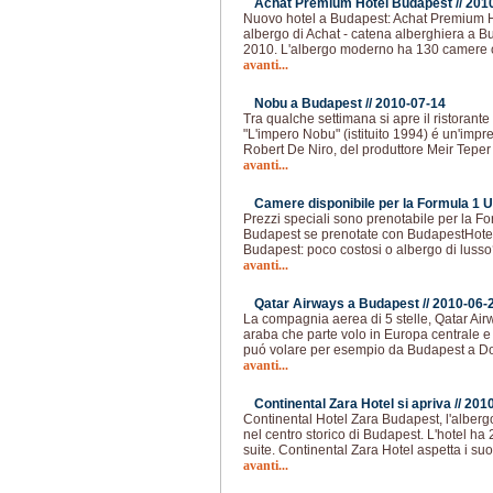
Achat Premium Hotel Budapest //
201
Nuovo hotel a Budapest: Achat Premium Hot
albergo di Achat - catena alberghiera a Bu
2010. L'albergo moderno ha 130 camere 
avanti...
Nobu a Budapest //
2010-07-14
Tra qualche settimana si apre il ristorant
"L'impero Nobu" (istituito 1994) é un'imp
Robert De Niro, del produttore Meir Teper 
avanti...
Camere disponibile per la Formula 1 U
Prezzi speciali sono prenotabile per la F
Budapest se prenotate con BudapestHotel
Budapest: poco costosi o albergo di lusso?
avanti...
Qatar Airways a Budapest //
2010-06-
La compagnia aerea di 5 stelle, Qatar Ai
araba che parte volo in Europa centrale e
puó volare per esempio da Budapest a Do
avanti...
Continental Zara Hotel si apriva //
2010
Continental Hotel Zara Budapest, l'albergo
nel centro storico di Budapest. L'hotel ha 
suite. Continental Zara Hotel aspetta i suoi
avanti...