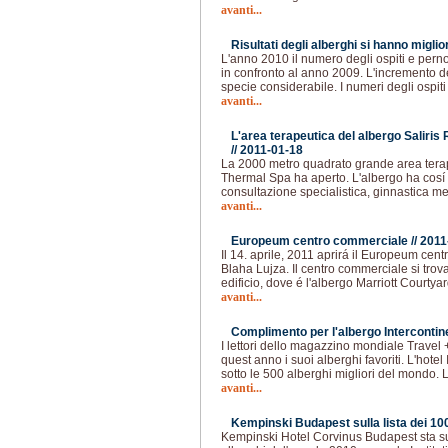
avanti...
Risultati degli alberghi si hanno miglior
L'anno 2010 il numero degli ospiti e perno
in confronto al anno 2009. L'incremento de
specie considerabile. I numeri degli ospit
avanti...
L'area terapeutica del albergo Saliri
//
2011-01-18
La 2000 metro quadrato grande area terape
Thermal Spa ha aperto. L'albergo ha cosí 
consultazione specialistica, ginnastica 
avanti...
Europeum centro commerciale //
2011
Il 14. aprile, 2011 aprirá il Europeum cen
Blaha Lujza. Il centro commerciale si tro
edificio, dove é l'albergo Marriott Courtya
avanti...
Complimento per l'albergo Intercontin
I lettori dello magazzino mondiale Travel
quest anno i suoi alberghi favoriti. L'hote
sotto le 500 alberghi migliori del mondo. 
avanti...
Kempinski Budapest sulla lista dei 100 
Kempinski Hotel Corvinus Budapest sta sull