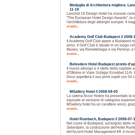
Medaglia di Architettura migliora: Lan
11-19
Lanchid 19 Design Hotel ha ricevuto com
"The European Hotel Design Awards", la 
l'archittetura degli alberghi europei. Il m
avanti...
Academy Golf Club Budapest //
2008-
Il Academy Golf Club appre a Budapest n
anno. Il Golf Club é situato in un luogo coll
Museo, via Remetehegyi e via Perényi, 
avanti...
Belvedere Hotel Budapest pronto d'ap
Il nuovo albergo a 4 stelle della capitale
d'Ottobre in Viale Szilágyi Erzsébet 11/A. Il
Deco aspetterá il suo primi ospiti con 54
avanti...
MGallery Hotel //
2008-09-05
La catena Accor Hotels ha presentato la s
equivale al versione di categoria superio
MGallery hotel ha un carattere unico, grazi
avanti...
Hotel Rumbach, Budapest //
2008-07-
Nel cuore di Budapest, sul'angolo delle
Sebestyén, la costruizione del'Hotel Rum
del'Accent Hotel Management Kft. é incomi