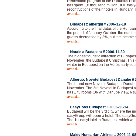
Renovation program at the Danubius Hote
has spent 1,8 thousend million HUF this 
recontructions of their hotels in Hungary.
avanti...
Budapest: alberghi //
2006-12-18
According to the final datas of the Hungaria
the period of January-October: the numbe
guests decreased by 3%, but the income o
avanti...
Natale a Budapest //
2006-11-30
The biggest touristic attraction of Budape
November: the Budapest Christmas. This e
winter in Budapest on the Vörösmarty squar
avanti...
Albergo: Novotel Budapest Danube //
The brand new Novotel Budapest Danube 
November. The 3rd Novotel in Budapest a
has 175 rooms (36 with Danube view, 6 su
avanti...
EasyHotel Budapest //
2006-11-14
Budapest will be the 3rd city, where the i
easyGroup will open a hotel. The easyGro
The 1st easyHotel in Budapest, which will
avanti...
Malév Hungarian Airlines //
2006-11-0