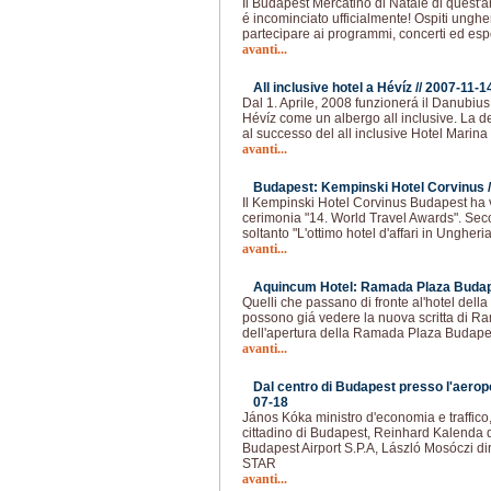
Il Budapest Mercatino di Natale di quest'
é incominciato ufficialmente! Ospiti unghe
partecipare ai programmi, concerti ed esp
avanti...
All inclusive hotel a Hévíz //
2007-11-1
Dal 1. Aprile, 2008 funzionerá il Danubiu
Hévíz come un albergo all inclusive. La d
al successo del all inclusive Hotel Marina
avanti...
Budapest: Kempinski Hotel Corvinus /
Il Kempinski Hotel Corvinus Budapest ha v
cerimonia "14. World Travel Awards". Sec
soltanto "L'ottimo hotel d'affari in Ungher
avanti...
Aquincum Hotel: Ramada Plaza Budap
Quelli che passano di fronte al'hotel dell
possono giá vedere la nuova scritta di Ra
dell'apertura della Ramada Plaza Budapes
avanti...
Dal centro di Budapest presso l'aeropo
07-18
János Kóka ministro d'economia e traffi
cittadino di Budapest, Reinhard Kalenda d
Budapest Airport S.P.A, László Mosóczi di
STAR
avanti...