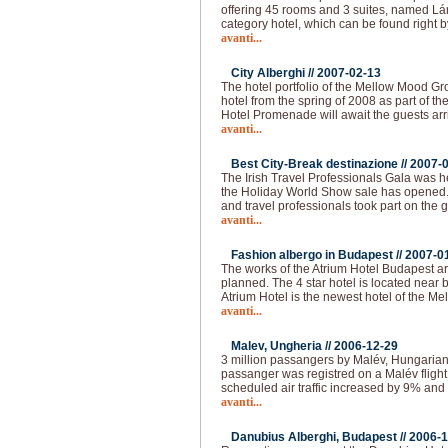
offering 45 rooms and 3 suites, named Lán
category hotel, which can be found right b
avanti...
City Alberghi //
2007-02-13
The hotel portfolio of the Mellow Mood Gro
hotel from the spring of 2008 as part of th
Hotel Promenade will await the guests arr
avanti...
Best City-Break destinazione //
2007-
The Irish Travel Professionals Gala was h
the Holiday World Show sale has opened
and travel professionals took part on the 
avanti...
Fashion albergo in Budapest //
2007-0
The works of the Atrium Hotel Budapest are
planned. The 4 star hotel is located near
Atrium Hotel is the newest hotel of the M
avanti...
Malev, Ungheria //
2006-12-29
3 million passangers by Malév, Hungarian 
passanger was registred on a Malév fligh
scheduled air traffic increased by 9% and 
avanti...
Danubius Alberghi, Budapest //
2006-1