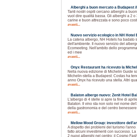
Alberghi a buon mercato a Budapest /
Tanti nostri ospiti cercano alberghi a bu
vuol dire qualitá bassa. Gli alberghi a 2 o 
carine e buon attrezzata e sono poco costo
avanti...
Nuovo servizio ecologico in NH Hotel 
La catena albergo, NH Hotels ha badato 
dell'ambiente. Il nuovo servizio del alber
Ecomeeting. Nell'ambito dello programma,
ed i mee
avanti...
Onyx Restaurant ha ricevuto la Micheli
Nella nuova edizione di Michelin Guide so
Michelin-stella a Budapest: Costas ha tenu
anno Onyx ha ricevuto una stella. Altri qu
avanti...
Balaton albergo nuovo: Zenit Hotel Bal
L'albergo di 4 stelle si apre la fine di apr
Balaton. Il vino sta non solo nel nome de
della gastronomia e del centro benessere 
avanti...
Mellow Mood Group: investitore dell'a
A dispetto dei problemi del turismo l'an
fatto alcuni investimenti con successo. L
2 nuovi alberghi nel centro: il Cosmo Fash