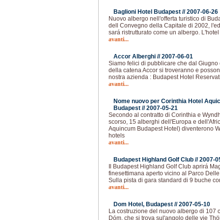
Baglioni Hotel Budapest //
2007-06-26
Nuovo albergo nell'offerta turistico di Bu
dell Convegno della Capitale di 2002, l'e
sará ristrutturato come un albergo. L'hotel 
avanti...
Accor Alberghi //
2007-06-01
Siamo felici di pubblicare che dal Giugno d
della catena Accor si troveranno e possono
nostra azienda : Budapest Hotel Reservat
avanti...
Nome nuovo per Corinthia Hotel Aqui
Budapest //
2007-05-21
Secondo al contratto di Corinthia e Wyn
scorso, 15 alberghi dell'Europa e dell'Afr
Aquincum Budapest Hotel) diventerono
hotels
avanti...
Budapest Highland Golf Club //
2007-0
Il Budapest Highland Golf Club aprirá Ma
finesettimana aperto vicino al Parco Delle
Sulla pista di gara standard di 9 buche con
avanti...
Dom Hotel, Budapest //
2007-05-10
La costruzione del nuovo albergo di 107 c
Dóm, che si trova sul'angolo delle vie Th