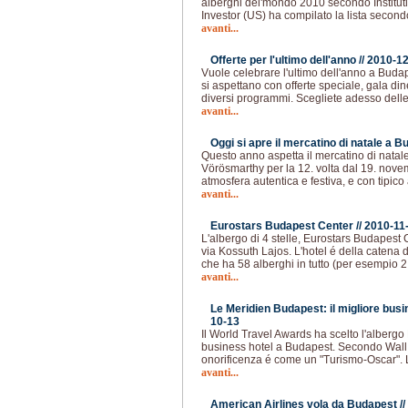
alberghi del'mondo 2010 secondo Institution
Investor (US) ha compilato la lista second
avanti...
Offerte per l'ultimo dell'anno //
2010-12
Vuole celebrare l'ultimo dell'anno a Buda
si aspettano con offerte speciale, gala di
diversi programmi. Scegliete adesso delle 
avanti...
Oggi si apre il mercatino di natale a B
Questo anno aspetta il mercatino di natale 
Vörösmarthy per la 12. volta dal 19. nove
atmosfera autentica e festiva, e con tipico 
avanti...
Eurostars Budapest Center //
2010-11
L'albergo di 4 stelle, Eurostars Budapest
via Kossuth Lajos. L'hotel é della catena 
che ha 58 alberghi in tutto (per esempio 2
avanti...
Le Meridien Budapest: il migliore busi
10-13
Il World Travel Awards ha scelto l'albergo 
business hotel a Budapest. Secondo Wall 
onorificenza é come un "Turismo-Oscar". 
avanti...
American Airlines vola da Budapest //