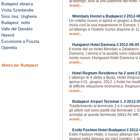
al'albergo, solo al uno padrone del'hotel
Budapest ebraica
avanti...
Visita Szentendre
Sissi tour, Ungheria
Wombats Hostel a Budapest //
2012-0
Un ostello nuovo si aprirá in giugno a B
Budapest: notte
inizia cosí la sua espansione in Europa. L
Valle del Danubio
un'albergo e l'ostello nuovo dispone di 112
avanti...
Herend
Excursione a Puszta
Hunguest Hotel Damona //
2012-06-05
Operetta
Il nome del ex Hotel Mendan a Zalakaros
Damona. I servizi e la qualitá sono natur
nome nuovo. Hunguest Hotel Damona vi as
avanti...
Meteo per Budapest
Hotel Regnum Residence ha 2 anni //
L'albergo di 4 stelle a Buda, Hotel Regn
apriva il 01. giugno, 2012. L'hotel ha risul
di difficile situazione economica. Regnu
avanti...
Budapest Airport Terminal 1. //
2012-0
Trasferimento al terminale 2 e il cambia
gli ultimi voli sono partiti dal terminale 1
arrivatai al questo terminale (Wizz Air W
avanti...
Estilo Fashion Hotel Budapest //
2012-
Estilo Fashion Hotel, il nuovo albergo de
giugno nella famosa via Váci (centro). L'a