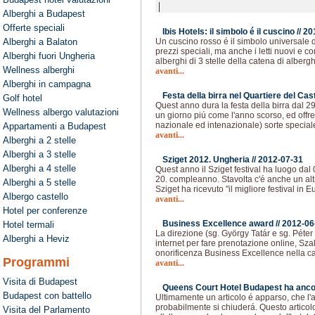
|
Alberghi a Budapest
Offerte speciali
Ibis Hotels: il simbolo é il cuscino //
20
Alberghi a Balaton
Un cuscino rosso é il simbolo universale de
prezzi speciali, ma anche i letti nuovi e c
Alberghi fuori Ungheria
alberghi di 3 stelle della catena di albergh
Wellness alberghi
avanti...
Alberghi in campagna
Festa della birra nel Quartiere del Cas
Golf hotel
Quest anno dura la festa della birra dal 2
Wellness albergo valutazioni
un giorno piú come l'anno scorso, ed offre 
nazionale ed intenazionale) sorte speciale
Appartamenti a Budapest
avanti...
Alberghi a 2 stelle
Alberghi a 3 stelle
Sziget 2012. Ungheria //
2012-07-31
Alberghi a 4 stelle
Quest anno il Sziget festival ha luogo dal 
20. compleanno. Stavolta c'é anche un alt
Alberghi a 5 stelle
Sziget ha ricevuto "il migliore festival in 
Albergo castello
avanti...
Hotel per conferenze
Business Excellence award //
2012-06
Hotel termali
La direzione (sg. György Tatár e sg. Péter
Alberghi a Heviz
internet per fare prenotazione online, Sza
onorificenza Business Excellence nella cat
Programmi
avanti...
Visita di Budapest
Queens Court Hotel Budapest ha ancora
Budapest con battello
Ultimamente un articolo é apparso, che l'a
probabilmente si chiuderá. Questo articol
Visita del Parlamento