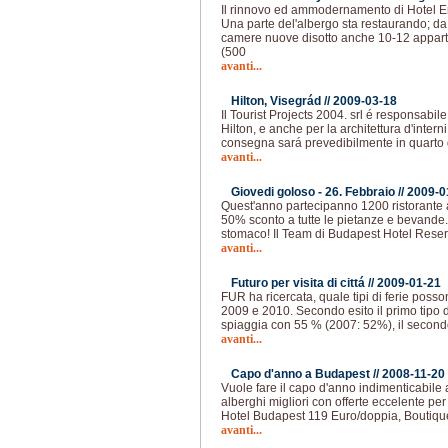
Il rinnovo ed ammodernamento di Hotel Er
Una parte del'albergo sta restaurando; 
camere nuove disotto anche 10-12 appar
(500
avanti...
Hilton, Visegrád //
2009-03-18
Il Tourist Projects 2004. srl é responsabil
Hilton, e anche per la architettura d'intern
consegna sará prevedibilmente in quarto 
avanti...
Giovedi goloso - 26. Febbraio //
2009-0
Quest'anno partecipanno 1200 ristorante a
50% sconto a tutte le pietanze e bevande.
stomaco! Il Team di Budapest Hotel Reser
avanti...
Futuro per visita di cittá //
2009-01-21
FUR ha ricercata, quale tipi di ferie poss
2009 e 2010. Secondo esito il primo tipo d
spiaggia con 55 % (2007: 52%), il secondo 
avanti...
Capo d'anno a Budapest //
2008-11-20
Vuole fare il capo d'anno indimenticabile
alberghi migliori con offerte eccelente per 
Hotel Budapest 119 Euro/doppia, Boutiqu
avanti...