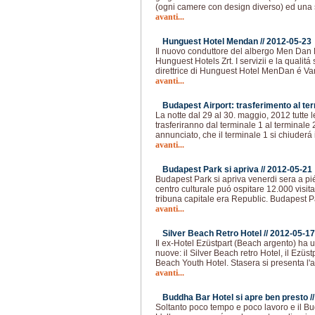
(ogni camere con design diverso) ed una 
avanti...
Hunguest Hotel Mendan //
2012-05-23
Il nuovo conduttore del albergo Men Dan H
Hunguest Hotels Zrt. I servizii e la qualitá
direttrice di Hunguest Hotel MenDan é Va
avanti...
Budapest Airport: trasferimento al term
La notte dal 29 al 30. maggio, 2012 tutte
trasferiranno dal terminale 1 al terminale 
annunciato, che il terminale 1 si chiuderá 
avanti...
Budapest Park si apriva //
2012-05-21
Budapest Park si apriva venerdi sera a pi
centro culturale puó ospitare 12.000 visita
tribuna capitale era Republic. Budapest Pa
avanti...
Silver Beach Retro Hotel //
2012-05-17
Il ex-Hotel Ezüstpart (Beach argento) ha u
nuove: il Silver Beach retro Hotel, il Ezüs
Beach Youth Hotel. Stasera si presenta l'
avanti...
Buddha Bar Hotel si apre ben presto /
Soltanto poco tempo e poco lavoro e il Bu