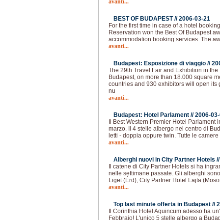
avanti...
BEST OF BUDAPEST //
2006-03-21
For the first time in case of a hotel book
Reservation won the Best Of Budapest a
accommodation booking services. The awa
avanti...
Budapest: Esposizione di viaggio //
20
The 29th Travel Fair and Exhibition in the
Budapest, on more than 18.000 square me
countries and 930 exhibitors will open its
nu
avanti...
Budapest: Hotel Parlament //
2006-03
Il Best Western Premier Hotel Parlament i
marzo. Il 4 stelle albergo nel centro di 
letti - doppia oppure twin. Tutte le camer
avanti...
Alberghi nuovi in City Partner Hotels /
Il catene di City Partner Hotels si ha ing
nelle settimane passate. Gli alberghi son
Liget (Érd), City Partner Hotel Lajta (Mo
avanti...
Top last minute offerta in Budapest //
2
Il Corinthia Hotel Aquincum adesso ha un'
Febbraio! L'unico 5 stelle albergo a Bud