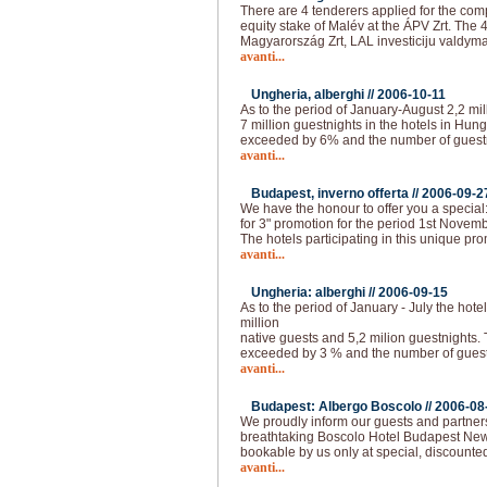
There are 4 tenderers applied for the com
equity stake of Malév at the ÁPV Zrt. The 
Magyarország Zrt, LAL investiciju valdyma
avanti...
Ungheria, alberghi //
2006-10-11
As to the period of January-August 2,2 mil
7 million guestnights in the hotels in Hun
exceeded by 6% and the number of guest
avanti...
Budapest, inverno offerta //
2006-09-2
We have the honour to offer you a special
for 3" promotion for the period 1st Novemb
The hotels participating in this unique pro
avanti...
Ungheria: alberghi //
2006-09-15
As to the period of January - July the hote
million
native guests and 5,2 milion guestnights.
exceeded by 3 % and the number of guest
avanti...
Budapest: Albergo Boscolo //
2006-08
We proudly inform our guests and partners
breathtaking Boscolo Hotel Budapest New 
bookable by us only at special, discounted
avanti...