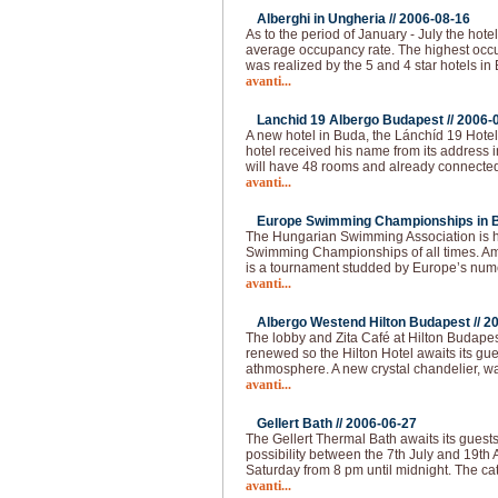
Alberghi in Ungheria //
2006-08-16
As to the period of January - July the ho
average occupancy rate. The highest occ
was realized by the 5 and 4 star hotels i
avanti...
Lanchid 19 Albergo Budapest //
2006-
A new hotel in Buda, the Lánchíd 19 Hote
hotel received his name from its address i
will have 48 rooms and already connected
avanti...
Europe Swimming Championships in B
The Hungarian Swimming Association is h
Swimming Championships of all times. Ami
is a tournament studded by Europe’s num
avanti...
Albergo Westend Hilton Budapest //
20
The lobby and Zita Café at Hilton Budape
renewed so the Hilton Hotel awaits its gu
athmosphere. A new crystal chandelier, w
avanti...
Gellert Bath //
2006-06-27
The Gellert Thermal Bath awaits its gues
possibility between the 7th July and 19th
Saturday from 8 pm until midnight. The cate
avanti...