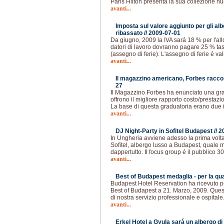
Paris Hilton presenta la sua collezione nu
avanti...
Imposta sul valore aggiunto per gli al
ribassato //
2009-07-01
Da giugno, 2009 la IVA sará 18 % per l'all
datori di lavoro dovranno pagare 25 % tas
(assegno di ferie). L'assegno di ferie é va
avanti...
Il magazzino americano, Forbes racc
27
Il Magazzino Forbes ha enunciato una gradu
offrono il migliore rapporto costo/prestazi
La base di questa graduatoria erano due 
avanti...
DJ Night-Party in Sofitel Budapest //
2
In Ungheria avviene adesso la prima volta 
Sofitel, albergo lusso a Budapest, quale 
dappertutto. Il focus group é il pubblico 30
avanti...
Best of Budapest medaglia - per la quar
Budapest Hotel Reservation ha ricevuto pe
Best of Budapest a 21. Marzo, 2009. Que
di nostra servizio professionale e ospitale
avanti...
Erkel Hotel a Gyula sará un albergo di 4