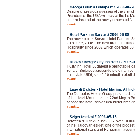
George Bush a Budapest //
2006-06-2
Despite of previous guesses of the visit 
President of the USA will stay at the Le 
square instead of the newly renovated N
avanti...
Hotel Park Inn Sarvar //
2006-06-08
The new hotel in Sarvar; Hotel Park Inn Sa
20th June, 2006. The new brand in Hunga
Hospitality since 2002 which operates 60 
avanti...
Nuovo albergo: City Inn Hotel //
2006-0
Il City Inn Hotel Budapest é prenotabile da
zona di Budapest cresendo piú dinamico, 
dalla viale Üllői, solo 5-10 minuti a piedi 
avanti...
Lago di Balaton - Hotel Marina: All Incl
The Danubius Hotels Group presented the
of the Hotel Marina on the 22nd May in Bal
service the hotel serves rich buffet-breakf
avanti...
Sziget festival //
2006-05-16
Between 9-16th August 2006. over 10.000 pe
of the Hajógyári-sziget, one of the biggest
International stars and Hungarian favourite
avanti...