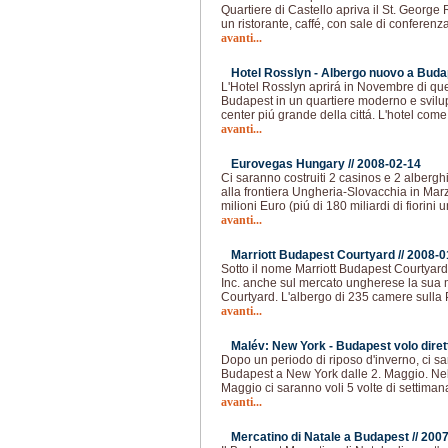
Quartiere di Castello apriva il St. George
un ristorante, caffé, con sale di conferenz
avanti...
Hotel Rosslyn - Albergo nuovo a Buda
L'Hotel Rosslyn aprirá in Novembre di que
Budapest in un quartiere moderno e svilup
center piú grande della cittá. L'hotel com
avanti...
Eurovegas Hungary //
2008-02-14
Ci saranno costruiti 2 casinos e 2 albergh
alla frontiera Ungheria-Slovacchia in Mar
milioni Euro (piú di 180 miliardi di fiorini
avanti...
Marriott Budapest Courtyard //
2008-0
Sotto il nome Marriott Budapest Courtyard 
Inc. anche sul mercato ungherese la sua 
Courtyard. L'albergo di 235 camere sulla 
avanti...
Malév: New York - Budapest volo dirett
Dopo un periodo di riposo d'inverno, ci sa
Budapest a New York dalle 2. Maggio. Nel 
Maggio ci saranno voli 5 volte di settiman
avanti...
Mercatino di Natale a Budapest //
2007