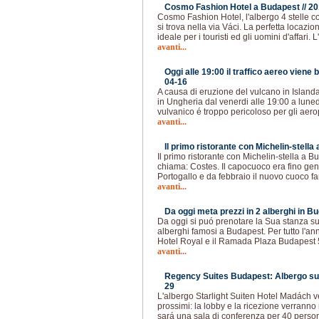
Cosmo Fashion Hotel a Budapest //
20
Cosmo Fashion Hotel, l'albergo 4 stelle 
si trova nella via Váci. La perfetta locazi
ideale per i touristi ed gli uomini d'affari. 
avanti...
Oggi alle 19:00 il traffico aereo viene 
04-16
A causa di eruzione del vulcano in Islanda 
in Ungheria dal venerdi alle 19:00 a luned
vulvanico é troppo pericoloso per gli aer
avanti...
Il primo ristorante con Michelin-stella
Il primo ristorante con Michelin-stella a Bu
chiama: Costes. Il capocuoco era fino gen
Portogallo e da febbraio il nuovo cuoco f
avanti...
Da oggi meta prezzi in 2 alberghi in Bu
Da oggi si puó prenotare la Sua stanza sul
alberghi famosi a Budapest. Per tutto l'an
Hotel Royal e il Ramada Plaza Budapest 
avanti...
Regency Suites Budapest: Albergo sul
29
L'albergo Starlight Suiten Hotel Madách ve
prossimi: la lobby e la ricezione verranno 
sará una sala di conferenza per 40 person