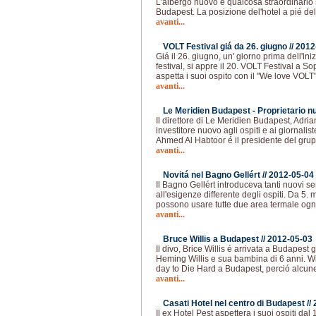
L'albergo nuovo é qualcosa straordinario 
Budapest. La posizione del'hotel a pié del
avanti...
VOLT Festival giá da 26. giugno //
2012
Giá il 26. giugno, un' giorno prima dell'ini
festival, si appre il 20. VOLT Festival a So
aspetta i suoi ospito con il "We love VOLT
avanti...
Le Meridien Budapest - Proprietario n
Il direttore di Le Meridien Budapest, Adria
investitore nuovo agli ospiti e ai giornalis
Ahmed Al Habtoor é il presidente del gru
avanti...
Novitá nel Bagno Gellért //
2012-05-04
Il Bagno Gellért introduceva tanti nuovi 
all'esigenze differente degli ospiti. Da 5. 
possono usare tutte due area termale ogni
avanti...
Bruce Willis a Budapest //
2012-05-03
Il divo, Brice Willis é arrivata a Budapes
Heming Willis e sua bambina di 6 anni. Wil
day to Die Hard a Budapest, perció alcun
avanti...
Casati Hotel nel centro di Budapest //
Il ex Hotel Pest aspettera i suoi ospiti d