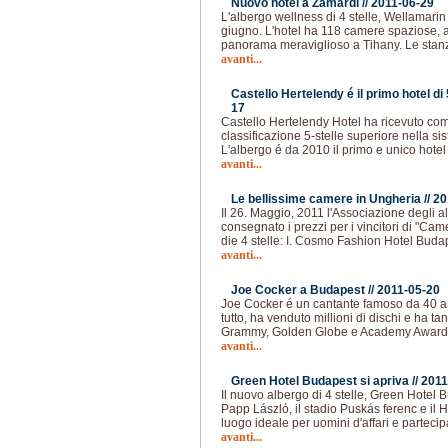
Nuovo hotel a Zamárdi //
2011-06-29
L'albergo wellness di 4 stelle, Wellamarin 
giugno. L'hotel ha 118 camere spaziose, 
panorama meraviglioso a Tihany. Le sta
avanti...
Castello Hertelendy é il primo hotel di 
17
Castello Hertelendy Hotel ha ricevuto co
classificazione 5-stelle superiore nella si
L'albergo é da 2010 il primo e unico hotel
avanti...
Le bellissime camere in Ungheria //
20
Il 26. Maggio, 2011 l'Associazione degli 
consegnato i prezzi per i vincitori di "Ca
die 4 stelle: I. Cosmo Fashion Hotel Budape
avanti...
Joe Cocker a Budapest //
2011-05-20
Joe Cocker é un cantante famoso da 40 ann
tutto, ha venduto millioni di dischi e ha tan
Grammy, Golden Globe e Academy Award
avanti...
Green Hotel Budapest si apriva //
2011
Il nuovo albergo di 4 stelle, Green Hotel B
Papp László, il stadio Puskás ferenc e il 
luogo ideale per uomini d'affari e parteci
avanti...