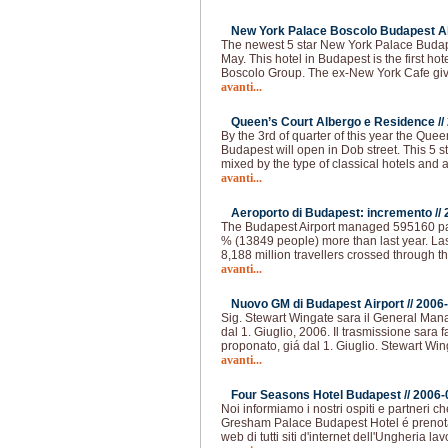
New York Palace Boscolo Budapest Al
The newest 5 star New York Palace Budap
May. This hotel in Budapest is the first hot
Boscolo Group. The ex-New York Cafe giv
avanti...
Queen’s Court Albergo e Residence //
By the 3rd of quarter of this year the Qu
Budapest will open in Dob street. This 5 s
mixed by the type of classical hotels and 
avanti...
Aeroporto di Budapest: incremento //
The Budapest Airport managed 595160 pas
% (13849 people) more than last year. La
8,188 million travellers crossed through th
avanti...
Nuovo GM di Budapest Airport //
2006-
Sig. Stewart Wingate sara il General Man
dal 1. Giuglio, 2006. Il trasmissione sara 
proponato, giá dal 1. Giuglio. Stewart Win
avanti...
Four Seasons Hotel Budapest //
2006-
Noi informiamo i nostri ospiti e partneri 
Gresham Palace Budapest Hotel é prenotabi
web di tutti siti d'internet dell'Ungheria l