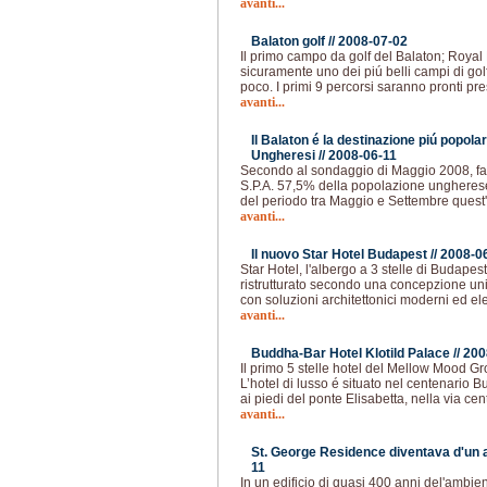
avanti...
Balaton golf //
2008-07-02
Il primo campo da golf del Balaton; Royal 
sicuramente uno dei piú belli campi di golf 
poco. I primi 9 percorsi saranno pronti pre
avanti...
Il Balaton é la destinazione piú popola
Ungheresi //
2008-06-11
Secondo al sondaggio di Maggio 2008, fa
S.P.A. 57,5% della popolazione ungherese
del periodo tra Maggio e Settembre quest
avanti...
Il nuovo Star Hotel Budapest //
2008-0
Star Hotel, l'albergo a 3 stelle di Budap
ristrutturato secondo una concepzione unic
con soluzioni architettonici moderni ed el
avanti...
Buddha-Bar Hotel Klotild Palace //
200
Il primo 5 stelle hotel del Mellow Mood G
L’hotel di lusso é situato nel centenario 
ai piedi del ponte Elisabetta, nella via ce
avanti...
St. George Residence diventava d'un al
11
In un edificio di quasi 400 anni del'ambie