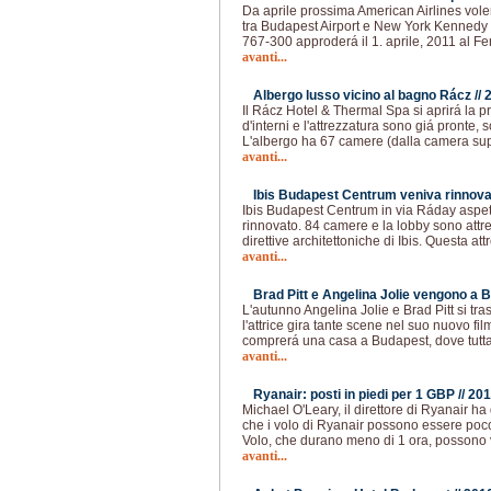
Da aprile prossima American Airlines vol
tra Budapest Airport e New York Kennedy 
767-300 approderá il 1. aprile, 2011 al Fe
avanti...
Albergo lusso vicino al bagno Rácz //
Il Rácz Hotel & Thermal Spa si aprirá la p
d'interni e l'attrezzatura sono giá pronte,
L'albergo ha 67 camere (dalla camera sup
avanti...
Ibis Budapest Centrum veniva rinnova
Ibis Budapest Centrum in via Ráday aspetta
rinnovato. 84 camere e la lobby sono att
direttive architettoniche di Ibis. Questa at
avanti...
Brad Pitt e Angelina Jolie vengono a 
L'autunno Angelina Jolie e Brad Pitt si t
l'attrice gira tante scene nel suo nuovo fi
comprerá una casa a Budapest, dove tutta 
avanti...
Ryanair: posti in piedi per 1 GBP //
201
Michael O'Leary, il direttore di Ryanair ha
che i volo di Ryanair possono essere poco 
Volo, che durano meno di 1 ora, possono 
avanti...