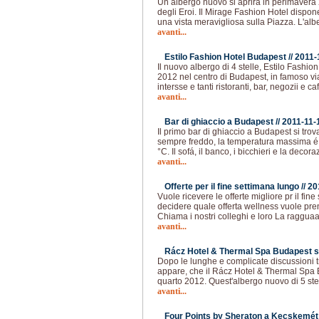
Un albergo nuovo si aprirá in perimavera 
degli Eroi. Il Mirage Fashion Hotel dispo
una vista meravigliosa sulla Piazza. L'al
avanti...
Estilo Fashion Hotel Budapest //
2011-
Il nuovo albergo di 4 stelle, Estilo Fashio
2012 nel centro di Budapest, in famoso via 
intersse e tanti ristoranti, bar, negozii e ca
avanti...
Bar di ghiaccio a Budapest //
2011-11-
Il primo bar di ghiaccio a Budapest si trov
sempre freddo, la temperatura massima é i
°C. Il sofá, il banco, i bicchieri e la decor
avanti...
Offerte per il fine settimana lungo //
20
Vuole ricevere le offerte migliore pr il fi
decidere quale offerta wellness vuole pr
Chiama i nostri colleghi e loro La ragguaa
avanti...
Rácz Hotel & Thermal Spa Budapest si 
Dopo le lunghe e complicate discussioni tra
appare, che il Rácz Hotel & Thermal Spa 
quarto 2012. Quest'albergo nuovo di 5 stel
avanti...
Four Points by Sheraton a Kecskemét 