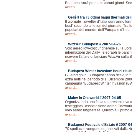
Budapest sará pronto in alcuni giorni. Se
avanti...
Gellért tra i 3 ottimi bagni thermali de
Il giornale Traveller d'Italia ogni anno form
best" secondo ai lettori del giornale. Tra le
popolari del mondo, dell'Europa e d'Italia, 
avanti...
WizzAir, Budapest //
2007-04-26
Volo aereo low-cost ungherese sulla Bors
informazioni del Daily Telegraph le banche
ricevere l'affare di lanciare WizzAir sulla 
avanti...
Budapest Winter Invasion: bouni risulta
Gli albreghi di Budapest hanno ricevuto 5.
extra notti nel periodo di 1. Dicembre 200
campagna "Budapest Winter Invasion (BW
avanti...
Malev in Oneworld //
2007-04-05
Organizzando una festa rappresentativa a
festeggiato l'associazione aerea Oneworl
volo aereo ungherese. Questo é il primo 
avanti...
Budapest Festivale d'Estate //
2007-04
70 spettacoli vengono organizzati dall'a