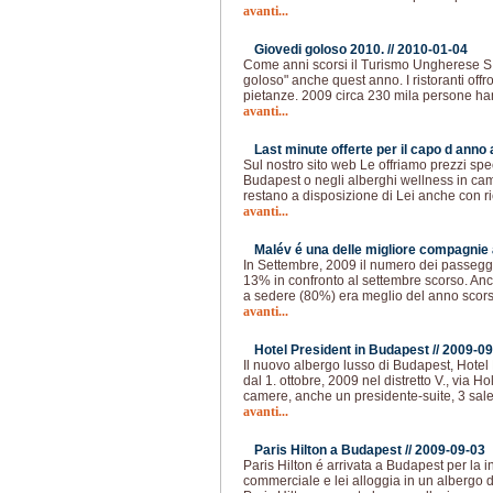
avanti...
Giovedi goloso 2010. //
2010-01-04
Come anni scorsi il Turismo Ungherese S.p
goloso" anche quest anno. I ristoranti offr
pietanze. 2009 circa 230 mila persone han
avanti...
Last minute offerte per il capo d anno
Sul nostro sito web Le offriamo prezzi spec
Budapest o negli alberghi wellness in cam
restano a disposizione di Lei anche con ri
avanti...
Malév é una delle migliore compagnie 
In Settembre, 2009 il numero dei passegge
13% in confronto al settembre scorso. Anch
a sedere (80%) era meglio del anno scors
avanti...
Hotel President in Budapest //
2009-09
Il nuovo albergo lusso di Budapest, Hotel 
dal 1. ottobre, 2009 nel distretto V., via H
camere, anche un presidente-suite, 3 sal
avanti...
Paris Hilton a Budapest //
2009-09-03
Paris Hilton é arrivata a Budapest per la 
commerciale e lei alloggia in un albergo d