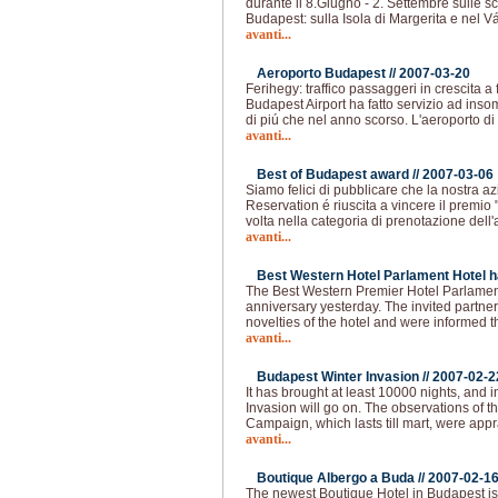
durante il 8.Giugno - 2. Settembre sulle s
Budapest: sulla Isola di Margerita e nel V
avanti...
Aeroporto Budapest //
2007-03-20
Ferihegy: traffico passaggeri in crescita a 
Budapest Airport ha fatto servizio ad in
di piú che nel anno scorso. L'aeroporto di
avanti...
Best of Budapest award //
2007-03-06
Siamo felici di pubblicare che la nostra a
Reservation é riuscita a vincere il premio
volta nella categoria di prenotazione dell'
avanti...
Best Western Hotel Parlament Hotel h
The Best Western Premier Hotel Parlament
anniversary yesterday. The invited partne
novelties of the hotel and were informed t
avanti...
Budapest Winter Invasion //
2007-02-2
It has brought at least 10000 nights, and i
Invasion will go on. The observations of 
Campaign, which lasts till mart, were app
avanti...
Boutique Albergo a Buda //
2007-02-1
The newest Boutique Hotel in Budapest is