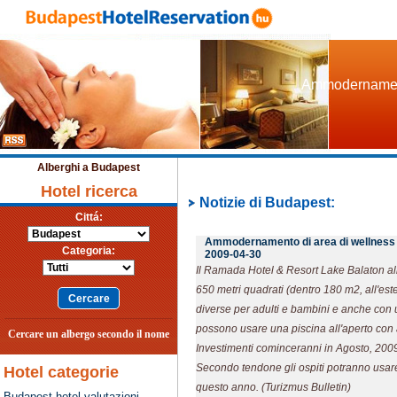
Ammodernament
Alberghi a Budapest
Hotel ricerca
Notizie di Budapest:
Cittá:
Ammodernamento di area di wellness 
Categoria:
2009-04-30
Il Ramada Hotel & Resort Lake Balaton all
650 metri quadrati (dentro 180 m2, all'es
diverse per adulti e bambini e anche con u
possono usare una piscina all'aperto con 
Cercare un albergo secondo il nome
Investimenti cominceranni in Agosto, 2009
Secondo tendone gli ospiti potranno usare
Hotel categorie
questo anno. (Turizmus Bulletin)
Budapest hotel valutazioni