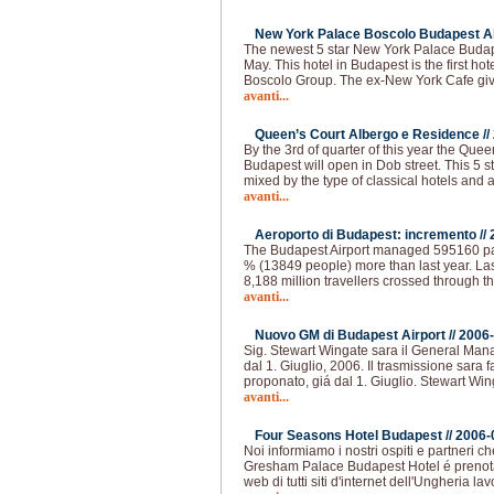
New York Palace Boscolo Budapest Al
The newest 5 star New York Palace Budap
May. This hotel in Budapest is the first hot
Boscolo Group. The ex-New York Cafe giv
avanti...
Queen’s Court Albergo e Residence //
By the 3rd of quarter of this year the Qu
Budapest will open in Dob street. This 5 s
mixed by the type of classical hotels and 
avanti...
Aeroporto di Budapest: incremento //
The Budapest Airport managed 595160 pas
% (13849 people) more than last year. La
8,188 million travellers crossed through th
avanti...
Nuovo GM di Budapest Airport //
2006-
Sig. Stewart Wingate sara il General Man
dal 1. Giuglio, 2006. Il trasmissione sara 
proponato, giá dal 1. Giuglio. Stewart Win
avanti...
Four Seasons Hotel Budapest //
2006-
Noi informiamo i nostri ospiti e partneri 
Gresham Palace Budapest Hotel é prenotabi
web di tutti siti d'internet dell'Ungheria l