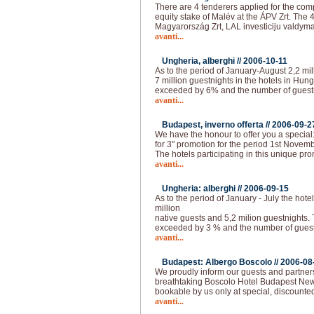
There are 4 tenderers applied for the com
equity stake of Malév at the ÁPV Zrt. The 
Magyarország Zrt, LAL investiciju valdyma
avanti...
Ungheria, alberghi //
2006-10-11
As to the period of January-August 2,2 mil
7 million guestnights in the hotels in Hun
exceeded by 6% and the number of guest
avanti...
Budapest, inverno offerta //
2006-09-2
We have the honour to offer you a special
for 3" promotion for the period 1st Novemb
The hotels participating in this unique pro
avanti...
Ungheria: alberghi //
2006-09-15
As to the period of January - July the hote
million
native guests and 5,2 milion guestnights.
exceeded by 3 % and the number of guest
avanti...
Budapest: Albergo Boscolo //
2006-08
We proudly inform our guests and partners
breathtaking Boscolo Hotel Budapest New 
bookable by us only at special, discounted
avanti...