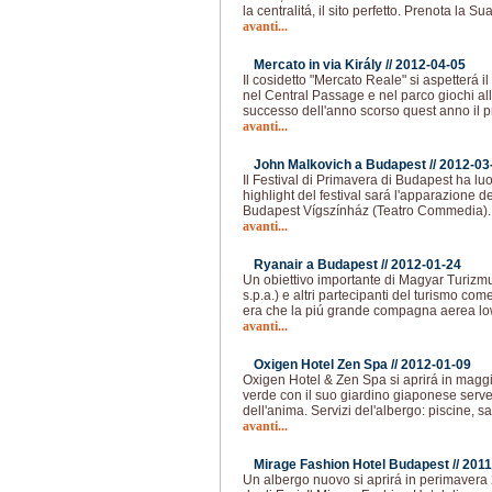
la centralitá, il sito perfetto. Prenota la S
avanti...
Mercato in via Király //
2012-04-05
Il cosidetto "Mercato Reale" si aspetterá il 
nel Central Passage e nel parco giochi all
successo dell'anno scorso quest anno il
avanti...
John Malkovich a Budapest //
2012-03
Il Festival di Primavera di Budapest ha lu
highlight del festival sará l'apparazione d
Budapest Vígszínház (Teatro Commedia). I
avanti...
Ryanair a Budapest //
2012-01-24
Un obiettivo importante di Magyar Turizm
s.p.a.) e altri partecipanti del turismo c
era che la piú grande compagna aerea lo
avanti...
Oxigen Hotel Zen Spa //
2012-01-09
Oxigen Hotel & Zen Spa si aprirá in maggi
verde con il suo giardino giaponese serve
dell'anima. Servizi del'albergo: piscine, 
avanti...
Mirage Fashion Hotel Budapest //
2011
Un albergo nuovo si aprirá in perimavera 