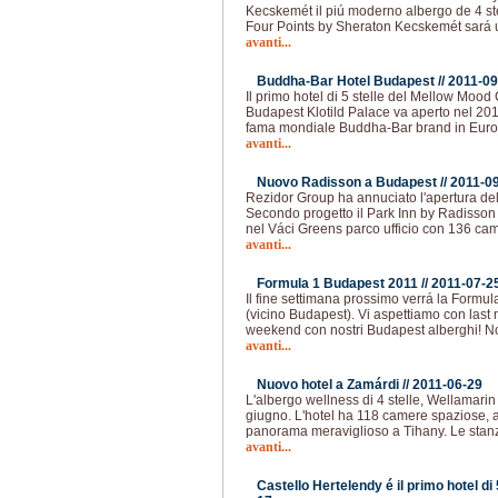
Kecskemét il piú moderno albergo de 4 ste
Four Points by Sheraton Kecskemét sará 
avanti...
Buddha-Bar Hotel Budapest //
2011-09
Il primo hotel di 5 stelle del Mellow Mood
Budapest Klotild Palace va aperto nel 201
fama mondiale Buddha-Bar brand in Europa
avanti...
Nuovo Radisson a Budapest //
2011-0
Rezidor Group ha annuciato l'apertura de
Secondo progetto il Park Inn by Radisson
nel Váci Greens parco ufficio con 136 came
avanti...
Formula 1 Budapest 2011 //
2011-07-2
Il fine settimana prossimo verrá la Form
(vicino Budapest). Vi aspettiamo con last
weekend con nostri Budapest alberghi! Nos
avanti...
Nuovo hotel a Zamárdi //
2011-06-29
L'albergo wellness di 4 stelle, Wellamarin 
giugno. L'hotel ha 118 camere spaziose, 
panorama meraviglioso a Tihany. Le sta
avanti...
Castello Hertelendy é il primo hotel di 