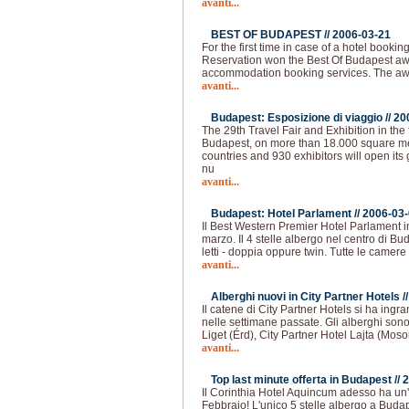
avanti...
BEST OF BUDAPEST //
2006-03-21
For the first time in case of a hotel book
Reservation won the Best Of Budapest a
accommodation booking services. The awa
avanti...
Budapest: Esposizione di viaggio //
20
The 29th Travel Fair and Exhibition in the
Budapest, on more than 18.000 square me
countries and 930 exhibitors will open its
nu
avanti...
Budapest: Hotel Parlament //
2006-03
Il Best Western Premier Hotel Parlament i
marzo. Il 4 stelle albergo nel centro di 
letti - doppia oppure twin. Tutte le camer
avanti...
Alberghi nuovi in City Partner Hotels /
Il catene di City Partner Hotels si ha ing
nelle settimane passate. Gli alberghi son
Liget (Érd), City Partner Hotel Lajta (Mo
avanti...
Top last minute offerta in Budapest //
2
Il Corinthia Hotel Aquincum adesso ha un'
Febbraio! L'unico 5 stelle albergo a Bud