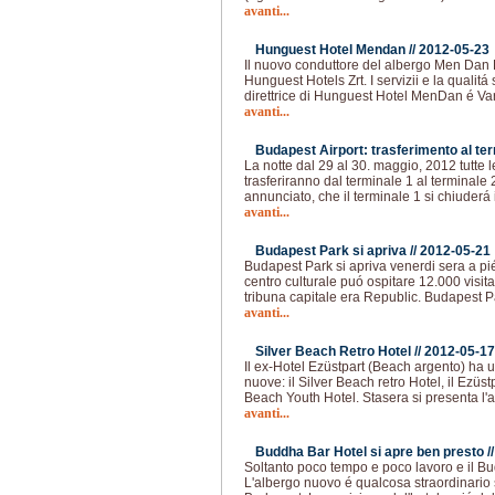
avanti...
Hunguest Hotel Mendan //
2012-05-23
Il nuovo conduttore del albergo Men Dan H
Hunguest Hotels Zrt. I servizii e la qualitá
direttrice di Hunguest Hotel MenDan é Va
avanti...
Budapest Airport: trasferimento al term
La notte dal 29 al 30. maggio, 2012 tutte
trasferiranno dal terminale 1 al terminale 
annunciato, che il terminale 1 si chiuderá 
avanti...
Budapest Park si apriva //
2012-05-21
Budapest Park si apriva venerdi sera a pi
centro culturale puó ospitare 12.000 visita
tribuna capitale era Republic. Budapest Pa
avanti...
Silver Beach Retro Hotel //
2012-05-17
Il ex-Hotel Ezüstpart (Beach argento) ha u
nuove: il Silver Beach retro Hotel, il Ezüs
Beach Youth Hotel. Stasera si presenta l'
avanti...
Buddha Bar Hotel si apre ben presto /
Soltanto poco tempo e poco lavoro e il Bu
L'albergo nuovo é qualcosa straordinario 