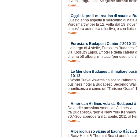
diversi programmi. Scegliete adesso delle 
avanti...
Oggi si apre il mercatino di natale a B
Questo anno aspetta il mercatino di natale 
Vörösmarthy per la 12. volta dal 19. nove
atmosfera autentica e festiva, e con tipico 
avanti...
Eurostars Budapest Center //
2010-11
L'albergo di 4 stelle, Eurostars Budapest
via Kossuth Lajos. L'hotel é della catena 
che ha 58 alberghi in tutto (per esempio 2
avanti...
Le Meridien Budapest: il migliore busi
10-13
Il World Travel Awards ha scelto l'albergo 
business hotel a Budapest. Secondo Wall 
onorificenza é come un "Turismo-Oscar". 
avanti...
American Airlines vola da Budapest //
Da aprile prossima American Airlines vol
tra Budapest Airport e New York Kennedy 
767-300 approderá il 1. aprile, 2011 al Fe
avanti...
Albergo lusso vicino al bagno Rácz //
Il Rácz Hotel & Thermal Spa si aprirá la p