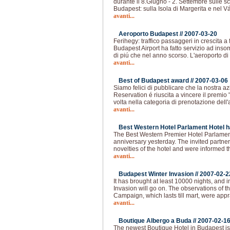
durante il 8.Giugno - 2. Settembre sulle s
Budapest: sulla Isola di Margerita e nel V
avanti...
Aeroporto Budapest //
2007-03-20
Ferihegy: traffico passaggeri in crescita a 
Budapest Airport ha fatto servizio ad in
di piú che nel anno scorso. L'aeroporto di
avanti...
Best of Budapest award //
2007-03-06
Siamo felici di pubblicare che la nostra a
Reservation é riuscita a vincere il premio
volta nella categoria di prenotazione dell'
avanti...
Best Western Hotel Parlament Hotel h
The Best Western Premier Hotel Parlament
anniversary yesterday. The invited partne
novelties of the hotel and were informed t
avanti...
Budapest Winter Invasion //
2007-02-2
It has brought at least 10000 nights, and i
Invasion will go on. The observations of 
Campaign, which lasts till mart, were app
avanti...
Boutique Albergo a Buda //
2007-02-1
The newest Boutique Hotel in Budapest is