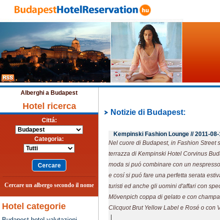
Alberghi a Budapest
Hotel ricerca
Notizie di Budapest:
Cittá:
Kempinski Fashion Lounge //
2011-08-
Categoria:
Nel cuore di Budapest, in Fashion Street s
terrazza di Kempinski Hotel Corvinus Buda
moda si puó combinare con un nespresso 
e cosí si puó fare una perfetta serata esti
Cercare un albergo secondo il nome
turisti ed anche gli uomini d'affari con sp
Mövenpich coppa di gelato e con champ
Hotel categorie
Clicquot Brut Yellow Label e Rosé o con 
|
Budapest hotel valutazioni