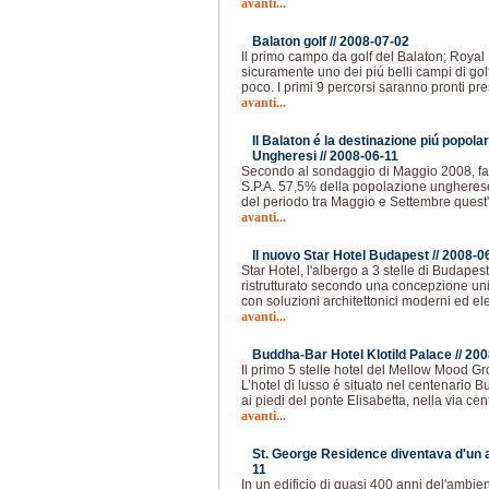
avanti...
Balaton golf //
2008-07-02
Il primo campo da golf del Balaton; Royal 
sicuramente uno dei piú belli campi di golf 
poco. I primi 9 percorsi saranno pronti pre
avanti...
Il Balaton é la destinazione piú popola
Ungheresi //
2008-06-11
Secondo al sondaggio di Maggio 2008, fa
S.P.A. 57,5% della popolazione ungherese
del periodo tra Maggio e Settembre quest
avanti...
Il nuovo Star Hotel Budapest //
2008-0
Star Hotel, l'albergo a 3 stelle di Budap
ristrutturato secondo una concepzione unic
con soluzioni architettonici moderni ed el
avanti...
Buddha-Bar Hotel Klotild Palace //
200
Il primo 5 stelle hotel del Mellow Mood G
L’hotel di lusso é situato nel centenario 
ai piedi del ponte Elisabetta, nella via ce
avanti...
St. George Residence diventava d'un al
11
In un edificio di quasi 400 anni del'ambie