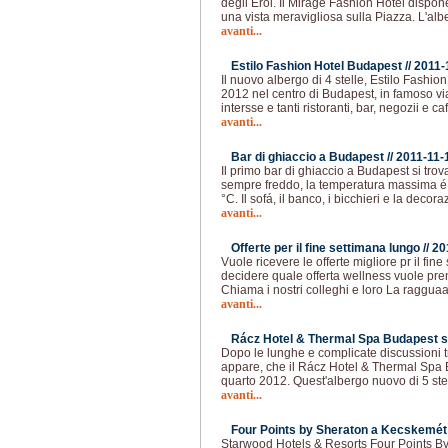
degli Eroi. Il Mirage Fashion Hotel dispo
una vista meravigliosa sulla Piazza. L'al
avanti...
Estilo Fashion Hotel Budapest //
2011-
Il nuovo albergo di 4 stelle, Estilo Fashio
2012 nel centro di Budapest, in famoso via 
intersse e tanti ristoranti, bar, negozii e ca
avanti...
Bar di ghiaccio a Budapest //
2011-11-
Il primo bar di ghiaccio a Budapest si trov
sempre freddo, la temperatura massima é i
°C. Il sofá, il banco, i bicchieri e la decor
avanti...
Offerte per il fine settimana lungo //
20
Vuole ricevere le offerte migliore pr il fi
decidere quale offerta wellness vuole pr
Chiama i nostri colleghi e loro La ragguaa
avanti...
Rácz Hotel & Thermal Spa Budapest si 
Dopo le lunghe e complicate discussioni tra
appare, che il Rácz Hotel & Thermal Spa 
quarto 2012. Quest'albergo nuovo di 5 stel
avanti...
Four Points by Sheraton a Kecskemét 
Starwood Hotels & Resorts Four Points By