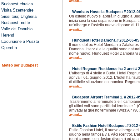
avanti...
Budapest ebraica
Visita Szentendre
Wombats Hostel a Budapest //
2012-0
Sissi tour, Ungheria
Un ostello nuovo si aprirá in giugno a B
inizia cosí la sua espansione in Europa. L
Budapest: notte
un'albergo e l'ostello nuovo dispone di 112
Valle del Danubio
avanti...
Herend
Hunguest Hotel Damona //
2012-06-05
Excursione a Puszta
Il nome del ex Hotel Mendan a Zalakaros
Operetta
Damona. I servizi e la qualitá sono natur
nome nuovo. Hunguest Hotel Damona vi as
avanti...
Meteo per Budapest
Hotel Regnum Residence ha 2 anni //
L'albergo di 4 stelle a Buda, Hotel Regn
apriva il 01. giugno, 2012. L'hotel ha risul
di difficile situazione economica. Regnu
avanti...
Budapest Airport Terminal 1. //
2012-0
Trasferimento al terminale 2 e il cambia
gli ultimi voli sono partiti dal terminale 1
arrivatai al questo terminale (Wizz Air W
avanti...
Estilo Fashion Hotel Budapest //
2012-
Estilo Fashion Hotel, il nuovo albergo de
giugno nella famosa via Váci (centro). L'a
(ogni camere con design diverso) ed una 