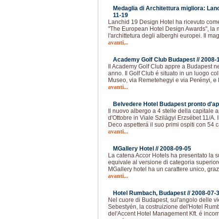
Medaglia di Architettura migliora: Lan
11-19
Lanchid 19 Design Hotel ha ricevuto com
"The European Hotel Design Awards", la 
l'archittetura degli alberghi europei. Il m
avanti...
Academy Golf Club Budapest //
2008-
Il Academy Golf Club appre a Budapest n
anno. Il Golf Club é situato in un luogo coll
Museo, via Remetehegyi e via Perényi, 
avanti...
Belvedere Hotel Budapest pronto d'ap
Il nuovo albergo a 4 stelle della capitale
d'Ottobre in Viale Szilágyi Erzsébet 11/A. Il
Deco aspetterá il suo primi ospiti con 54
avanti...
MGallery Hotel //
2008-09-05
La catena Accor Hotels ha presentato la s
equivale al versione di categoria superio
MGallery hotel ha un carattere unico, grazi
avanti...
Hotel Rumbach, Budapest //
2008-07-
Nel cuore di Budapest, sul'angolo delle
Sebestyén, la costruizione del'Hotel Rum
del'Accent Hotel Management Kft. é incomi