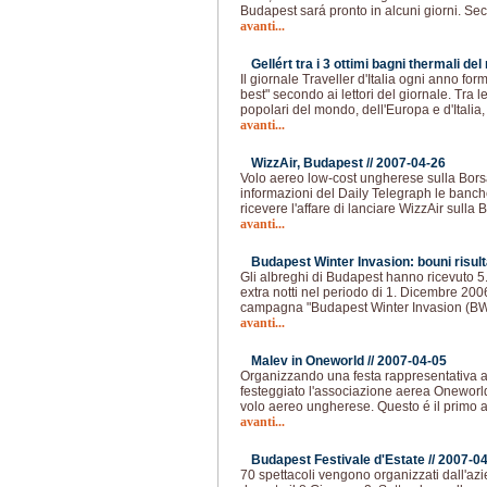
Budapest sará pronto in alcuni giorni. Se
avanti...
Gellért tra i 3 ottimi bagni thermali de
Il giornale Traveller d'Italia ogni anno form
best" secondo ai lettori del giornale. Tra le
popolari del mondo, dell'Europa e d'Italia, 
avanti...
WizzAir, Budapest //
2007-04-26
Volo aereo low-cost ungherese sulla Bors
informazioni del Daily Telegraph le banche
ricevere l'affare di lanciare WizzAir sulla 
avanti...
Budapest Winter Invasion: bouni risulta
Gli albreghi di Budapest hanno ricevuto 5.
extra notti nel periodo di 1. Dicembre 200
campagna "Budapest Winter Invasion (BW
avanti...
Malev in Oneworld //
2007-04-05
Organizzando una festa rappresentativa a
festeggiato l'associazione aerea Oneworl
volo aereo ungherese. Questo é il primo 
avanti...
Budapest Festivale d'Estate //
2007-04
70 spettacoli vengono organizzati dall'a