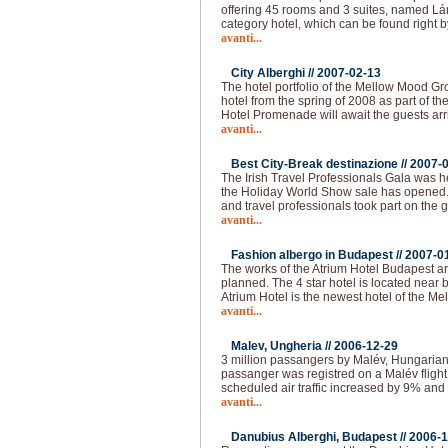
offering 45 rooms and 3 suites, named Lán
category hotel, which can be found right b
avanti...
City Alberghi //
2007-02-13
The hotel portfolio of the Mellow Mood Gro
hotel from the spring of 2008 as part of th
Hotel Promenade will await the guests arr
avanti...
Best City-Break destinazione //
2007-
The Irish Travel Professionals Gala was h
the Holiday World Show sale has opened
and travel professionals took part on the 
avanti...
Fashion albergo in Budapest //
2007-0
The works of the Atrium Hotel Budapest are
planned. The 4 star hotel is located near
Atrium Hotel is the newest hotel of the M
avanti...
Malev, Ungheria //
2006-12-29
3 million passangers by Malév, Hungarian 
passanger was registred on a Malév fligh
scheduled air traffic increased by 9% and 
avanti...
Danubius Alberghi, Budapest //
2006-1