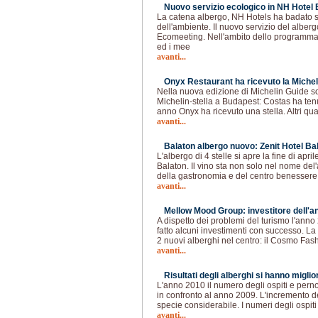
Nuovo servizio ecologico in NH Hotel 
La catena albergo, NH Hotels ha badato 
dell'ambiente. Il nuovo servizio del alber
Ecomeeting. Nell'ambito dello programma,
ed i mee
avanti...
Onyx Restaurant ha ricevuto la Micheli
Nella nuova edizione di Michelin Guide so
Michelin-stella a Budapest: Costas ha tenu
anno Onyx ha ricevuto una stella. Altri qu
avanti...
Balaton albergo nuovo: Zenit Hotel Bal
L'albergo di 4 stelle si apre la fine di apr
Balaton. Il vino sta non solo nel nome de
della gastronomia e del centro benessere 
avanti...
Mellow Mood Group: investitore dell'a
A dispetto dei problemi del turismo l'an
fatto alcuni investimenti con successo. L
2 nuovi alberghi nel centro: il Cosmo Fash
avanti...
Risultati degli alberghi si hanno miglior
L'anno 2010 il numero degli ospiti e perno
in confronto al anno 2009. L'incremento de
specie considerabile. I numeri degli ospit
avanti...