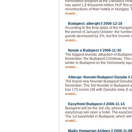
Renovation program at the Danubius Hote
has spent 1,8 thousend million HUF this 
recontructions of their hotels in Hungary.
avanti...
Budapest: alberghi //
2006-12-18
According to the final datas of the Hungaria
the period of January-October: the numbe
guests decreased by 3%, but the income o
avanti...
Natale a Budapest //
2006-11-30
The biggest touristic attraction of Budape
November: the Budapest Christmas. This e
winter in Budapest on the Vörösmarty squar
avanti...
Albergo: Novotel Budapest Danube //
The brand new Novotel Budapest Danube 
November. The 3rd Novotel in Budapest a
has 175 rooms (36 with Danube view, 6 su
avanti...
EasyHotel Budapest //
2006-11-14
Budapest will be the 3rd city, where the i
easyGroup will open a hotel. The easyGro
The 1st easyHotel in Budapest, which will
avanti...
Malév Hungarian Airlines //
2006-11-0