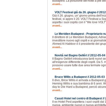
Budapest. La posizione del'hotel a pié del
avanti...
VOLT Festival giá da 26. giugno //
2012
Giá il 26. giugno, un' giorno prima dell'ini
festival, si appre il 20. VOLT Festival a So
aspetta i suoi ospito con il "We love VOLT
avanti...
Le Meridien Budapest - Proprietario n
Il direttore di Le Meridien Budapest, Adria
investitore nuovo agli ospiti e ai giornalis
Ahmed Al Habtoor é il presidente del gru
avanti...
Novitá nel Bagno Gellért //
2012-05-04
Il Bagno Gellért introduceva tanti nuovi 
all'esigenze differente degli ospiti. Da 5. 
possono usare tutte due area termale ogni
avanti...
Bruce Willis a Budapest //
2012-05-03
Il divo, Brice Willis é arrivata a Budapes
Heming Willis e sua bambina di 6 anni. Wil
day to Die Hard a Budapest, perció alcun
avanti...
Casati Hotel nel centro di Budapest //
Il ex Hotel Pest aspettera i suoi ospiti d
nuova, ambiente nuovo e nuova architettu