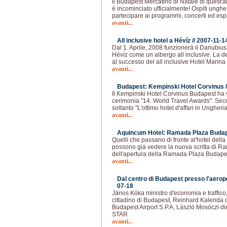
Il Budapest Mercatino di Natale di quest'
é incominciato ufficialmente! Ospiti unghe
partecipare ai programmi, concerti ed esp
avanti...
All inclusive hotel a Hévíz //
2007-11-1
Dal 1. Aprile, 2008 funzionerá il Danubiu
Hévíz come un albergo all inclusive. La d
al successo del all inclusive Hotel Marina
avanti...
Budapest: Kempinski Hotel Corvinus /
Il Kempinski Hotel Corvinus Budapest ha v
cerimonia "14. World Travel Awards". Sec
soltanto "L'ottimo hotel d'affari in Ungher
avanti...
Aquincum Hotel: Ramada Plaza Budap
Quelli che passano di fronte al'hotel dell
possono giá vedere la nuova scritta di Ra
dell'apertura della Ramada Plaza Budapes
avanti...
Dal centro di Budapest presso l'aeropo
07-18
János Kóka ministro d'economia e traffi
cittadino di Budapest, Reinhard Kalenda d
Budapest Airport S.P.A, László Mosóczi di
STAR
avanti...