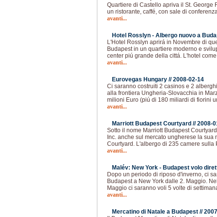
Quartiere di Castello apriva il St. George
un ristorante, caffé, con sale di conferenz
avanti...
Hotel Rosslyn - Albergo nuovo a Buda
L'Hotel Rosslyn aprirá in Novembre di que
Budapest in un quartiere moderno e svilup
center piú grande della cittá. L'hotel com
avanti...
Eurovegas Hungary //
2008-02-14
Ci saranno costruiti 2 casinos e 2 albergh
alla frontiera Ungheria-Slovacchia in Mar
milioni Euro (piú di 180 miliardi di fiorini
avanti...
Marriott Budapest Courtyard //
2008-0
Sotto il nome Marriott Budapest Courtyard 
Inc. anche sul mercato ungherese la sua 
Courtyard. L'albergo di 235 camere sulla 
avanti...
Malév: New York - Budapest volo dirett
Dopo un periodo di riposo d'inverno, ci sa
Budapest a New York dalle 2. Maggio. Nel 
Maggio ci saranno voli 5 volte di settiman
avanti...
Mercatino di Natale a Budapest //
2007