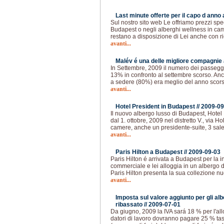
Last minute offerte per il capo d anno
Sul nostro sito web Le offriamo prezzi spec
Budapest o negli alberghi wellness in cam
restano a disposizione di Lei anche con ri
avanti...
Malév é una delle migliore compagnie 
In Settembre, 2009 il numero dei passegge
13% in confronto al settembre scorso. Anch
a sedere (80%) era meglio del anno scors
avanti...
Hotel President in Budapest //
2009-09
Il nuovo albergo lusso di Budapest, Hotel 
dal 1. ottobre, 2009 nel distretto V., via H
camere, anche un presidente-suite, 3 sal
avanti...
Paris Hilton a Budapest //
2009-09-03
Paris Hilton é arrivata a Budapest per la 
commerciale e lei alloggia in un albergo d
Paris Hilton presenta la sua collezione nu
avanti...
Imposta sul valore aggiunto per gli al
ribassato //
2009-07-01
Da giugno, 2009 la IVA sará 18 % per l'all
datori di lavoro dovranno pagare 25 % tas