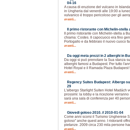
04-16
A causa di eruzione del vulcano in Islanda 
in Ungheria dal venerdi alle 19:00 a luned
vulvanico é troppo pericoloso per gli aer
avanti...
Il primo ristorante con Michelin-stella
Il primo ristorante con Michelin-stella a Bu
chiama: Costes. Il capocuoco era fino gen
Portogallo e da febbraio il nuovo cuoco f
avanti...
Da oggi meta prezzi in 2 alberghi in Bu
Da oggi si puó prenotare la Sua stanza sul
alberghi famosi a Budapest. Per tutto l'an
Hotel Royal e il Ramada Plaza Budapest 
avanti...
Regency Suites Budapest: Albergo sul
29
L'albergo Starlight Suiten Hotel Madách ve
prossimi: la lobby e la ricezione verranno 
sará una sala di conferenza per 40 person
avanti...
Giovedi goloso 2010. //
2010-01-04
Come anni scorsi il Turismo Ungherese S.p
goloso" anche quest anno. I ristoranti offr
pietanze. 2009 circa 230 mila persone han
avanti...