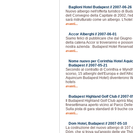
Baglioni Hotel Budapest //
2007-06-26
Nuovo albergo nell'offerta turistico di Bu
dell Convegno della Capitale di 2002, l'e
sará ristrutturato come un albergo. L'hotel 
avanti...
Accor Alberghi //
2007-06-01
Siamo felici di pubblicare che dal Giugno d
della catena Accor si troveranno e possono
nostra azienda : Budapest Hotel Reservat
avanti...
Nome nuovo per Corinthia Hotel Aqui
Budapest //
2007-05-21
Secondo al contratto di Corinthia e Wyn
scorso, 15 alberghi dell'Europa e dell'Afr
Aquincum Budapest Hotel) diventerono
hotels
avanti...
Budapest Highland Golf Club //
2007-0
Il Budapest Highland Golf Club aprirá Ma
finesettimana aperto vicino al Parco Delle
Sulla pista di gara standard di 9 buche con
avanti...
Dom Hotel, Budapest //
2007-05-10
La costruzione del nuovo albergo di 107 c
Dóm, che si trova sul'angolo delle vie Th