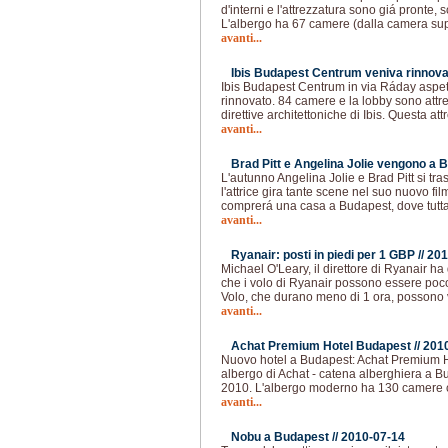
d'interni e l'attrezzatura sono giá pronte,
L'albergo ha 67 camere (dalla camera sup
avanti...
Ibis Budapest Centrum veniva rinnova
Ibis Budapest Centrum in via Ráday aspetta
rinnovato. 84 camere e la lobby sono att
direttive architettoniche di Ibis. Questa at
avanti...
Brad Pitt e Angelina Jolie vengono a 
L'autunno Angelina Jolie e Brad Pitt si t
l'attrice gira tante scene nel suo nuovo fi
comprerá una casa a Budapest, dove tutta 
avanti...
Ryanair: posti in piedi per 1 GBP //
201
Michael O'Leary, il direttore di Ryanair ha
che i volo di Ryanair possono essere poco 
Volo, che durano meno di 1 ora, possono 
avanti...
Achat Premium Hotel Budapest //
201
Nuovo hotel a Budapest: Achat Premium Hot
albergo di Achat - catena alberghiera a Bu
2010. L'albergo moderno ha 130 camere 
avanti...
Nobu a Budapest //
2010-07-14