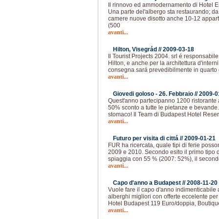
Il rinnovo ed ammodernamento di Hotel Er
Una parte del'albergo sta restaurando; 
camere nuove disotto anche 10-12 appar
(500
avanti...
Hilton, Visegrád //
2009-03-18
Il Tourist Projects 2004. srl é responsabil
Hilton, e anche per la architettura d'intern
consegna sará prevedibilmente in quarto 
avanti...
Giovedi goloso - 26. Febbraio //
2009-0
Quest'anno partecipanno 1200 ristorante a
50% sconto a tutte le pietanze e bevande.
stomaco! Il Team di Budapest Hotel Reser
avanti...
Futuro per visita di cittá //
2009-01-21
FUR ha ricercata, quale tipi di ferie poss
2009 e 2010. Secondo esito il primo tipo d
spiaggia con 55 % (2007: 52%), il secondo 
avanti...
Capo d'anno a Budapest //
2008-11-20
Vuole fare il capo d'anno indimenticabile
alberghi migliori con offerte eccelente per 
Hotel Budapest 119 Euro/doppia, Boutiqu
avanti...