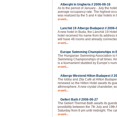
Alberghi in Ungheria //
2006-08-16
As to the period of January - July the ho
average occupancy rate. The highest occ
was realized by the 5 and 4 star hotels i
avanti...
Lanchid 19 Albergo Budapest //
2006-
A new hotel in Buda, the Lánchíd 19 Hote
hotel received his name from its address i
will have 48 rooms and already connected
avanti...
Europe Swimming Championships in B
The Hungarian Swimming Association is h
Swimming Championships of all times. Ami
is a tournament studded by Europe’s num
avanti...
Albergo Westend Hilton Budapest //
20
The lobby and Zita Café at Hilton Budape
renewed so the Hilton Hotel awaits its gu
athmosphere. A new crystal chandelier, w
avanti...
Gellert Bath //
2006-06-27
The Gellert Thermal Bath awaits its gues
possibility between the 7th July and 19th
Saturday from 8 pm until midnight. The cate
avanti...