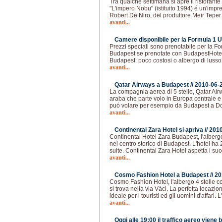
Tra qualche settimana si apre il ristorant
"L'impero Nobu" (istituito 1994) é un'imp
Robert De Niro, del produttore Meir Teper 
avanti...
Camere disponibile per la Formula 1 U
Prezzi speciali sono prenotabile per la F
Budapest se prenotate con BudapestHotel
Budapest: poco costosi o albergo di lusso?
avanti...
Qatar Airways a Budapest //
2010-06-
La compagnia aerea di 5 stelle, Qatar Ai
araba che parte volo in Europa centrale e
puó volare per esempio da Budapest a Do
avanti...
Continental Zara Hotel si apriva //
2010
Continental Hotel Zara Budapest, l'albergo
nel centro storico di Budapest. L'hotel ha 
suite. Continental Zara Hotel aspetta i suoi
avanti...
Cosmo Fashion Hotel a Budapest //
20
Cosmo Fashion Hotel, l'albergo 4 stelle 
si trova nella via Váci. La perfetta locazi
ideale per i touristi ed gli uomini d'affari. 
avanti...
Oggi alle 19:00 il traffico aereo viene 