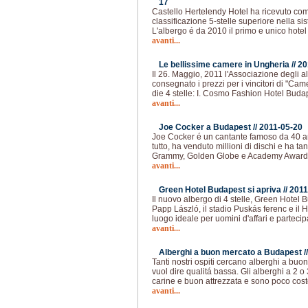
17
Castello Hertelendy Hotel ha ricevuto co
classificazione 5-stelle superiore nella si
L'albergo é da 2010 il primo e unico hotel
avanti...
Le bellissime camere in Ungheria //
20
Il 26. Maggio, 2011 l'Associazione degli 
consegnato i prezzi per i vincitori di "Ca
die 4 stelle: I. Cosmo Fashion Hotel Budape
avanti...
Joe Cocker a Budapest //
2011-05-20
Joe Cocker é un cantante famoso da 40 ann
tutto, ha venduto millioni di dischi e ha tan
Grammy, Golden Globe e Academy Award
avanti...
Green Hotel Budapest si apriva //
2011
Il nuovo albergo di 4 stelle, Green Hotel B
Papp László, il stadio Puskás ferenc e il 
luogo ideale per uomini d'affari e parteci
avanti...
Alberghi a buon mercato a Budapest /
Tanti nostri ospiti cercano alberghi a bu
vuol dire qualitá bassa. Gli alberghi a 2 o 
carine e buon attrezzata e sono poco costo
avanti...