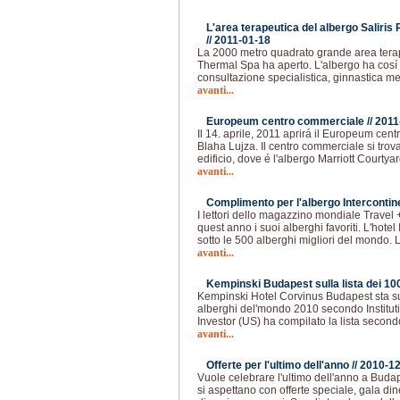
L'area terapeutica del albergo Saliri
//
2011-01-18
La 2000 metro quadrato grande area terape
Thermal Spa ha aperto. L'albergo ha cosí 
consultazione specialistica, ginnastica 
avanti...
Europeum centro commerciale //
2011
Il 14. aprile, 2011 aprirá il Europeum cen
Blaha Lujza. Il centro commerciale si tro
edificio, dove é l'albergo Marriott Courtya
avanti...
Complimento per l'albergo Intercontin
I lettori dello magazzino mondiale Travel
quest anno i suoi alberghi favoriti. L'hote
sotto le 500 alberghi migliori del mondo. 
avanti...
Kempinski Budapest sulla lista dei 100 
Kempinski Hotel Corvinus Budapest sta sull
alberghi del'mondo 2010 secondo Institution
Investor (US) ha compilato la lista second
avanti...
Offerte per l'ultimo dell'anno //
2010-12
Vuole celebrare l'ultimo dell'anno a Buda
si aspettano con offerte speciale, gala di