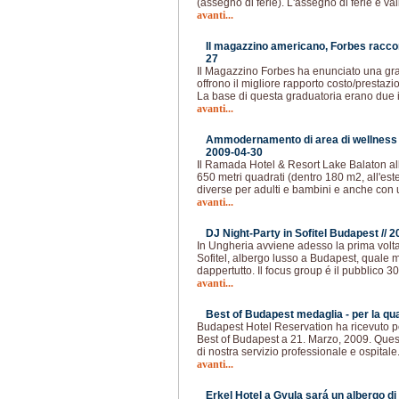
(assegno di ferie). L'assegno di ferie é va
avanti...
Il magazzino americano, Forbes racc
27
Il Magazzino Forbes ha enunciato una gradu
offrono il migliore rapporto costo/prestazi
La base di questa graduatoria erano due 
avanti...
Ammodernamento di area di wellness 
2009-04-30
Il Ramada Hotel & Resort Lake Balaton all
650 metri quadrati (dentro 180 m2, all'es
diverse per adulti e bambini e anche con 
avanti...
DJ Night-Party in Sofitel Budapest //
2
In Ungheria avviene adesso la prima volta 
Sofitel, albergo lusso a Budapest, quale 
dappertutto. Il focus group é il pubblico 30
avanti...
Best of Budapest medaglia - per la quar
Budapest Hotel Reservation ha ricevuto pe
Best of Budapest a 21. Marzo, 2009. Que
di nostra servizio professionale e ospitale
avanti...
Erkel Hotel a Gyula sará un albergo di 4