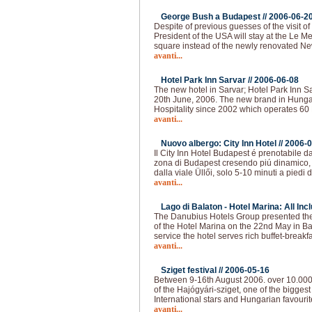
George Bush a Budapest //
2006-06-2
Despite of previous guesses of the visit 
President of the USA will stay at the Le 
square instead of the newly renovated N
avanti...
Hotel Park Inn Sarvar //
2006-06-08
The new hotel in Sarvar; Hotel Park Inn Sa
20th June, 2006. The new brand in Hunga
Hospitality since 2002 which operates 60 
avanti...
Nuovo albergo: City Inn Hotel //
2006-0
Il City Inn Hotel Budapest é prenotabile da
zona di Budapest cresendo piú dinamico, 
dalla viale Üllői, solo 5-10 minuti a piedi 
avanti...
Lago di Balaton - Hotel Marina: All Incl
The Danubius Hotels Group presented the
of the Hotel Marina on the 22nd May in Bal
service the hotel serves rich buffet-breakf
avanti...
Sziget festival //
2006-05-16
Between 9-16th August 2006. over 10.000 pe
of the Hajógyári-sziget, one of the biggest
International stars and Hungarian favourite
avanti...