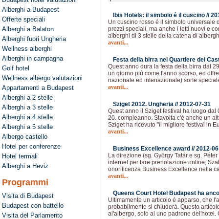
Alberghi a Budapest
Ibis Hotels: il simbolo é il cuscino //
20
Offerte speciali
Un cuscino rosso é il simbolo universale de
Alberghi a Balaton
prezzi speciali, ma anche i letti nuovi e c
alberghi di 3 stelle della catena di albergh
Alberghi fuori Ungheria
avanti...
Wellness alberghi
Alberghi in campagna
Festa della birra nel Quartiere del Cas
Quest anno dura la festa della birra dal 2
Golf hotel
un giorno piú come l'anno scorso, ed offre 
Wellness albergo valutazioni
nazionale ed intenazionale) sorte speciale
avanti...
Appartamenti a Budapest
Alberghi a 2 stelle
Sziget 2012. Ungheria //
2012-07-31
Alberghi a 3 stelle
Quest anno il Sziget festival ha luogo dal 
Alberghi a 4 stelle
20. compleanno. Stavolta c'é anche un alt
Sziget ha ricevuto "il migliore festival in 
Alberghi a 5 stelle
avanti...
Albergo castello
Hotel per conferenze
Business Excellence award //
2012-06
La direzione (sg. György Tatár e sg. Péter
Hotel termali
internet per fare prenotazione online, Sza
Alberghi a Heviz
onorificenza Business Excellence nella cat
avanti...
Programmi
Queens Court Hotel Budapest ha ancora
Visita di Budapest
Ultimamente un articolo é apparso, che l'a
Budapest con battello
probabilmente si chiuderá. Questo articol
al'albergo, solo al uno padrone del'hotel
Visita del Parlamento