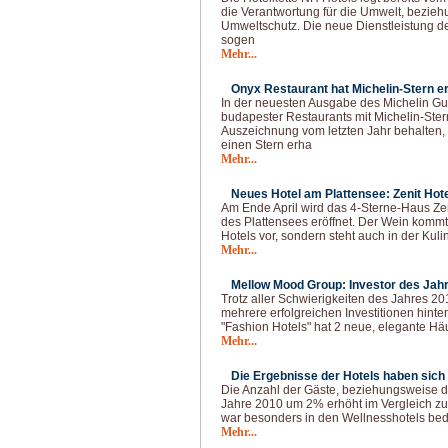
die Verantwortung für die Umwelt, bezie
Umweltschutz. Die neue Dienstleistung d
sogen
Mehr...
Onyx Restaurant hat Michelin-Stern er
In der neuesten Ausgabe des Michelin Gui
budapester Restaurants mit Michelin-Ster
Auszeichnung vom letzten Jahr behalten,
einen Stern erha
Mehr...
Neues Hotel am Plattensee: Zenit Hote
Am Ende April wird das 4-Sterne-Haus Ze
des Plattensees eröffnet. Der Wein komm
Hotels vor, sondern steht auch in der Kul
Mehr...
Mellow Mood Group: Investor des Jahr
Trotz aller Schwierigkeiten des Jahres 2
mehrere erfolgreichen Investitionen hinte
"Fashion Hotels" hat 2 neue, elegante H
Mehr...
Die Ergebnisse der Hotels haben sich 
Die Anzahl der Gäste, beziehungsweise d
Jahre 2010 um 2% erhöht im Vergleich z
war besonders in den Wellnesshotels bed
Mehr...