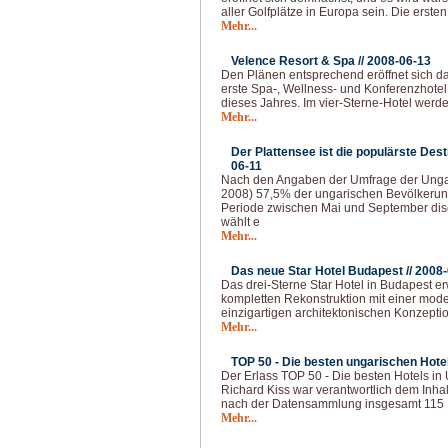
aller Golfplätze in Europa sein. Die erst
Mehr...
Velence Resort & Spa //
2008-06-13
Den Plänen entsprechend eröffnet sich d
erste Spa-, Wellness- und Konferenzhote
dieses Jahres. Im vier-Sterne-Hotel werde
Mehr...
Der Plattensee ist die populärste Dest
06-11
Nach den Angaben der Umfrage der Unga
2008) 57,5% der ungarischen Bevölkerung
Periode zwischen Mai und September di
wählt e
Mehr...
Das neue Star Hotel Budapest //
2008-
Das drei-Sterne Star Hotel in Budapest er
kompletten Rekonstruktion mit einer mod
einzigartigen architektonischen Konzeptio
Mehr...
TOP 50 - Die besten ungarischen Hotel
Der Erlass TOP 50 - Die besten Hotels in 
Richard Kiss war verantwortlich dem Inhal
nach der Datensammlung insgesamt 115 H
Mehr...