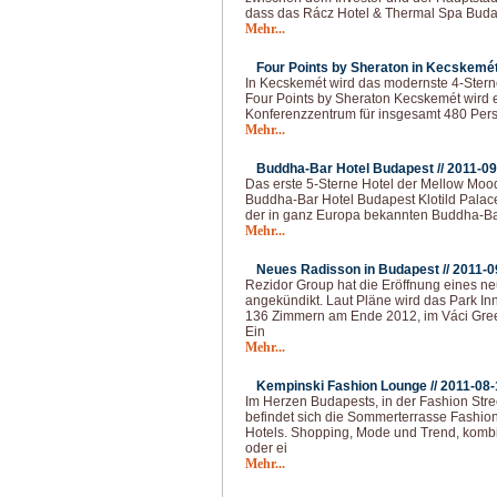
dass das Rácz Hotel & Thermal Spa Budap
Mehr...
Four Points by Sheraton in Kecskemét
In Kecskemét wird das modernste 4-Stern
Four Points by Sheraton Kecskemét wird 
Konferenzzentrum für insgesamt 480 Pers
Mehr...
Buddha-Bar Hotel Budapest //
2011-09
Das erste 5-Sterne Hotel der Mellow Mood
Buddha-Bar Hotel Budapest Klotild Palace
der in ganz Europa bekannten Buddha-Bar
Mehr...
Neues Radisson in Budapest //
2011-0
Rezidor Group hat die Eröffnung eines n
angekündikt. Laut Pläne wird das Park In
136 Zimmern am Ende 2012, im Váci Gree
Ein
Mehr...
Kempinski Fashion Lounge //
2011-08-
Im Herzen Budapests, in der Fashion Stre
befindet sich die Sommerterrasse Fashi
Hotels. Shopping, Mode und Trend, kombi
oder ei
Mehr...