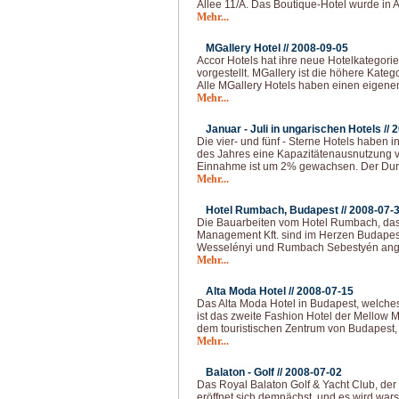
Allee 11/A. Das Boutique-Hotel wurde in A
Mehr...
MGallery Hotel //
2008-09-05
Accor Hotels hat ihre neue Hotelkategor
vorgestellt. MGallery ist die höhere Kate
Alle MGallery Hotels haben einen eigenen
Mehr...
Januar - Juli in ungarischen Hotels //
2
Die vier- und fünf - Sterne Hotels haben 
des Jahres eine Kapazitätenausnutzung vo
Einnahme ist um 2% gewachsen. Der Durc
Mehr...
Hotel Rumbach, Budapest //
2008-07-
Die Bauarbeiten vom Hotel Rumbach, das 
Management Kft. sind im Herzen Budapest
Wesselényi und Rumbach Sebestyén ange
Mehr...
Alta Moda Hotel //
2008-07-15
Das Alta Moda Hotel in Budapest, welches
ist das zweite Fashion Hotel der Mellow 
dem touristischen Zentrum von Budapest, 
Mehr...
Balaton - Golf //
2008-07-02
Das Royal Balaton Golf & Yacht Club, der 
eröffnet sich demnächst, und es wird war