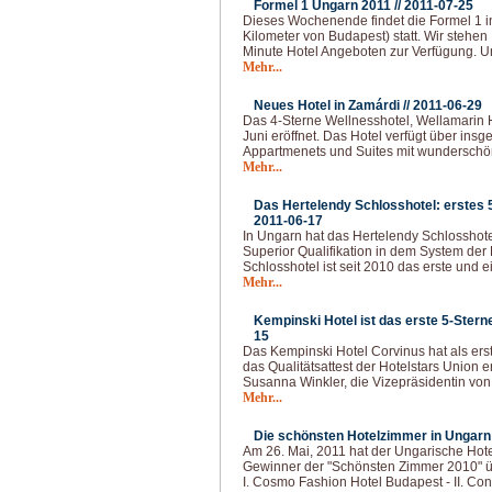
Formel 1 Ungarn 2011 //
2011-07-25
Dieses Wochenende findet die Formel 1 
Kilometer von Budapest) statt. Wir stehen 
Minute Hotel Angeboten zur Verfügung. Un
Mehr...
Neues Hotel in Zamárdi //
2011-06-29
Das 4-Sterne Wellnesshotel, Wellamarin 
Juni eröffnet. Das Hotel verfügt über in
Appartmenets und Suites mit wundersch
Mehr...
Das Hertelendy Schlosshotel: erstes 5
2011-06-17
In Ungarn hat das Hertelendy Schlosshotel
Superior Qualifikation in dem System der 
Schlosshotel ist seit 2010 das erste und ei
Mehr...
Kempinski Hotel ist das erste 5-Sterne
15
Das Kempinski Hotel Corvinus hat als ers
das Qualitätsattest der Hotelstars Union e
Susanna Winkler, die Vizepräsidentin 
Mehr...
Die schönsten Hotelzimmer in Ungarn 
Am 26. Mai, 2011 hat der Ungarische Hotel
Gewinner der "Schönsten Zimmer 2010" ü
I. Cosmo Fashion Hotel Budapest - II. Con