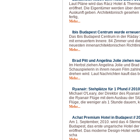
Laut Pläne wird das Rácz Hotel & Therma
eröffnet. Die Eigentümer werden über den
Auskunft geben. Architektonisch gesehen
fertig,
Mehr...
Ibis Budapest Centrum wurde erneuert
Das Ibis Budapest Centrum in der Ráday 
mit erneuertem Innere. 84 Zimmer und d
neuesten innenarchitektonischen Richtlini
Mehr...
Brad Pitt und Angelina Jolie ziehen n
Im Herbst ziehen Angelina Jolie und Brad 
Schauspielerin in ihrem neuen Film zahl
drehen wird. Laut Nachrichten kauft das 
Mehr...
Ryanair: Stehplätze für 1 Pfund //
2010
Michael O'Leary, der Direktor des Ryanai
die Ryanair Flüge mit dem Ausbau der Sit
Flüge, die weniger als 1 Stunde dauern, 
Mehr...
Achat Premium Hotel in Budapest //
2
Am 1. September, 2010. wird das 4-Stern
Budapest, das erste ungarische Hotel der
eröffnet. Das moderne Design-Hotel verfüg
scha
Mehr...