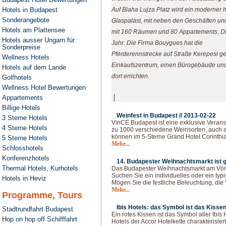
Hotels in Budapest
Auf Blaha Lujza Platz wird ein moderner 
Sonderangebote
Glaspalast, mit neben den Geschäften u
Hotels am Plattensee
mit 160 Räumen und 80 Appartements. Di
Hotels ausser Ungarn für
Jahr. Die Firma Bouygues hat die
Sonderpreise
Pferderennstrecke auf Straße Kerepesi ge
Wellness Hotels
Einkaufszentrum, einen Bürogebäude und
Hotels auf dem Lande
dort errichten.
Golfhotels
Wellness Hotel Bewertungen
|
Appartements
Billige Hotels
Weinfest in Budapest //
2013-02-22
3 Sterne Hotels
VinCE Budapest ist eine exklusive Veranst
4 Sterne Hotels
zu 1000 verschiedene Weinsorten, auch a
können im 5-Sterne Grand Hotel Corinthia
5 Sterne Hotels
Mehr...
Schlosshotels
Konferenzhotels
14. Budapester Weihnachtsmarkt ist g
Thermal Hotels, Kurhotels
Das Budapester Weihnachtsmarkt am Vörösm
Suchen Sie ein individuelles oder ein ty
Hotels in Heviz
Mögen Sie die festliche Beleuchtung, di
Mehr...
Programme, Tours
Ibis Hotels: das Symbol ist das Kissen
Stadtrundfahrt Budapest
Ein rotes Kissen ist das Symbol aller Ibis 
Hop on hop off Schifffahrt
Hotels der Accor Hotelkette charakterisiert