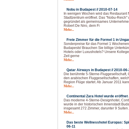
Nobu in Budapest //
2010-07-14
In wenigen Wochen wird das Restaurant
Stadtzentrum eröffnet. Das "Nobu-Reich"
gegründet als gemeinsames Unternehmen
Robert De Niro, dem Fi
Mehr...
Freie Zimmer für die Formel 1 in Ungar
Sonderpreise für das Formel 1 Wochene
Budapests! Brauchen Sie billige Unterkün
Hotels oder Luxushotels? Unsere Kollege
Zeit gerne
Mehr...
Qatar Airways in Budapest //
2010-06-
Die berühmte 5-Sterne-Fluggesellschaft, Qa
den arabischen Fluggesellschaften, welche
Region Flüge startet. Ab Januar 2011 ka
Mehr...
Continental Zara Hotel wurde eröffnet 
Das moderne 4-Sterne-Designhotel, Conti
wurde in der historischen Innenstadt Buda
insgesamt 272 Zimmer, darunter 9 Suiten.
Mehr...
Das beste Wellnesshotel Europas: Spir
06-11