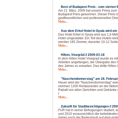
Best of Budapest Preis - zum vierten M
Am 21. März, 2009 hat unsere Firma zum v
Budapest Preis gewonnen. Dieser Preis i
gastfreundlichen und professionellen Die
Mehr...
Aus dem Erkel Hotel in Gyula wird ein
Das Hotel Erkel in Gyula wird aus 1,9 Mi
Hotel umgestaltet. Ein Teil des Hotels wi
werden 185 Zimmer, darunter 10-12 Suiten
Mehr...
Hilton, Visegrád //
2009-03-18
In dem Hilton Hotel Visegrad wurde es mi
Arbeiten angefangen; die Übergabe des Hot
des Jahres zu erwarten. Das dritte Hilton
Mehr...
"Naschendonnerstag" am 26. Februar, 
Heuer wird der "Naschendonnerstag" wied
nehmen 1200 Restauranten an der Aktion 
Rabatt von allen Gerichten und Getränke
I
Mehr...
Zukunft für Stadtbesichtigungen //
200
FUR hat in seiner Befragungen studiert,
und 2010 voraussichtlich die beliebteste
immer noch der Badeurlaub auf dem erste