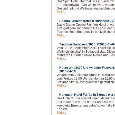
Das Spirit Hotel Thermal Spa in Sárvár 
Europas gewählt. Der Wettbewerb wurde v
Gesundheit und Wellness ausgeschrieben. 
Mehr...
Cosmo Fashion Hotel in Budapest //
2
Das 4 Sterne Cosmo Fashion Hotel erwart
einzigartigem, modernem Design in der 
Fashion Hotel Budapest ist ein typisches S
Mehr...
Triathlon Budapest, 2010. //
2010-05-0
Vom 08-12. September, 2010 findet die De
Weltmeisterschaft in Budapest statt. Diese
mehreren Gründen etwas Neues und Besond
Mehr...
Heute um 19:00 Uhr wird der Flugverke
2010-04-16
Wegen dem Vulkanausbruch in Island wir
vom Freitag 19:00 Uhr bis Montag 12:00 Uh
Staubpartikel ausserordentlich gefährlich
Mehr...
Hunguest Hotel Forrás in Szeged wurd
Das Hotel wurde sowohl innen als auch 
und erwartet alte und neue Gäste mit Vie
komplette Erneuerung betraf sowohl die 
Konfere
Mehr...