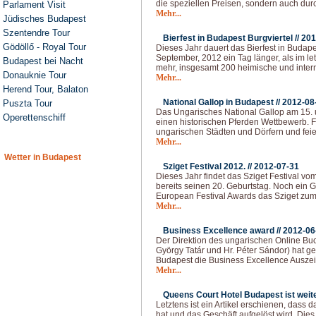
die speziellen Preisen, sondern auch dur
Parlament Visit
Mehr...
Jüdisches Budapest
Szentendre Tour
Bierfest in Budapest Burgviertel //
201
Gödöllő - Royal Tour
Dieses Jahr dauert das Bierfest in Budape
September, 2012 ein Tag länger, als im le
Budapest bei Nacht
mehr, insgesamt 200 heimische und intern
Donauknie Tour
Mehr...
Herend Tour, Balaton
National Gallop in Budapest //
2012-08
Puszta Tour
Das Ungarisches National Gallop am 15. u
Operettenschiff
einen historischen Pferden Wettbewerb. F
ungarischen Städten und Dörfern und feie
Mehr...
Wetter in Budapest
Sziget Festival 2012. //
2012-07-31
Dieses Jahr findet das Sziget Festival vom
bereits seinen 20. Geburtstag. Noch ein Gr
European Festival Awards das Sziget zum
Mehr...
Business Excellence award //
2012-06
Der Direktion des ungarischen Online Bu
György Tatár und Hr. Péter Sándor) hat ge
Budapest die Business Excellence Auszei
Mehr...
Queens Court Hotel Budapest ist weiter
Letztens ist ein Artikel erschienen, dass 
hat und das Geschäft aufgelöst wird. Dies 