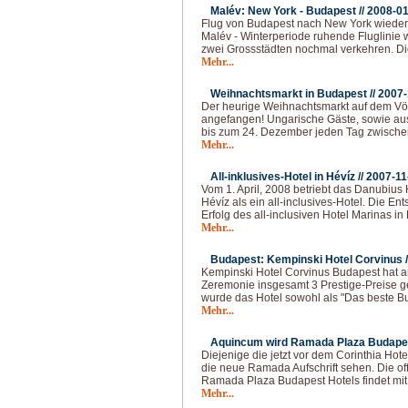
Malév: New York - Budapest //
2008-01
Flug von Budapest nach New York wieder 
Malév - Winterperiode ruhende Fluglinie 
zwei Grossstädten nochmal verkehren. Di
Mehr...
Weihnachtsmarkt in Budapest //
2007-
Der heurige Weihnachtsmarkt auf dem Vöröm
angefangen! Ungarische Gäste, sowie au
bis zum 24. Dezember jeden Tag zwische
Mehr...
All-inklusives-Hotel in Hévíz //
2007-11
Vom 1. April, 2008 betriebt das Danubius
Hévíz als ein all-inclusives-Hotel. Die 
Erfolg des all-inclusiven Hotel Marinas in
Mehr...
Budapest: Kempinski Hotel Corvinus /
Kempinski Hotel Corvinus Budapest hat a
Zeremonie insgesamt 3 Prestige-Preise 
wurde das Hotel sowohl als "Das beste Bu
Mehr...
Aquincum wird Ramada Plaza Budapes
Diejenige die jetzt vor dem Corinthia Hot
die neue Ramada Aufschrift sehen. Die off
Ramada Plaza Budapest Hotels findet mit
Mehr...