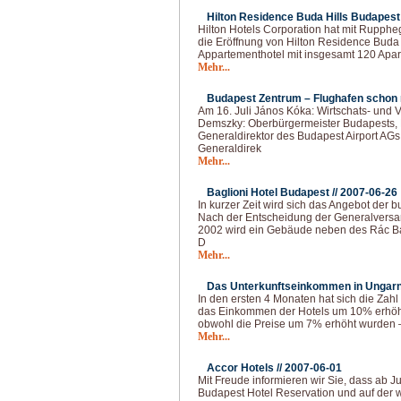
Hilton Residence Buda Hills Budapest 
Hilton Hotels Corporation hat mit Rupphegy
die Eröffnung von Hilton Residence Buda H
Appartementhotel mit insgesamt 120 Apar
Mehr...
Budapest Zentrum – Flughafen schon 
Am 16. Juli János Kóka: Wirtschats- und 
Demszky: Oberbürgermeister Budapests,
Generaldirektor des Budapest Airport AGs
Generaldirek
Mehr...
Baglioni Hotel Budapest //
2007-06-26
In kurzer Zeit wird sich das Angebot der 
Nach der Entscheidung der Generalversa
2002 wird ein Gebäude neben des Rác Ba
D
Mehr...
Das Unterkunftseinkommen in Ungarn
In den ersten 4 Monaten hat sich die Za
das Einkommen der Hotels um 10% erhöht 
obwohl die Preise um 7% erhöht wurden – 
Mehr...
Accor Hotels //
2007-06-01
Mit Freude informieren wir Sie, dass ab Ju
Budapest Hotel Reservation und auf der