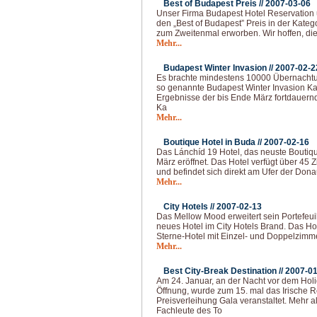
Best of Budapest Preis //
2007-03-06
Unser Firma Budapest Hotel Reservation 
den „Best of Budapest” Preis in der Kate
zum Zweitenmal erworben. Wir hoffen, dies
Mehr...
Budapest Winter Invasion //
2007-02-2
Es brachte mindestens 10000 Übernachtu
so genannte Budapest Winter Invasion K
Ergebnisse der bis Ende März fortdauern
Ka
Mehr...
Boutique Hotel in Buda //
2007-02-16
Das Lánchíd 19 Hotel, das neuste Boutiqu
März eröffnet. Das Hotel verfügt über 45
und befindet sich direkt am Ufer der Don
Mehr...
City Hotels //
2007-02-13
Das Mellow Mood erweitert sein Portefeui
neues Hotel im City Hotels Brand. Das Ho
Sterne-Hotel mit Einzel- und Doppelzimm
Mehr...
Best City-Break Destination //
2007-01
Am 24. Januar, an der Nacht vor dem Ho
Öffnung, wurde zum 15. mal das Irische R
Preisverleihung Gala veranstaltet. Mehr 
Fachleute des To