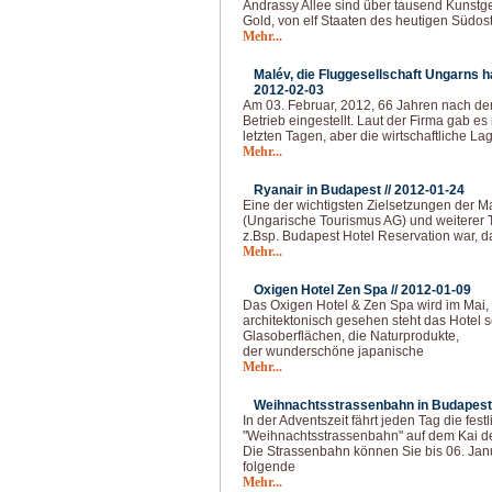
Andrassy Allee sind über tausend Kunst
Gold, von elf Staaten des heutigen Südos
Mehr...
Malév, die Fluggesellschaft Ungarns hat
2012-02-03
Am 03. Februar, 2012, 66 Jahren nach de
Betrieb eingestellt. Laut der Firma gab e
letzten Tagen, aber die wirtschaftliche La
Mehr...
Ryanair in Budapest //
2012-01-24
Eine der wichtigsten Zielsetzungen der M
(Ungarische Tourismus AG) und weiterer 
z.Bsp. Budapest Hotel Reservation war, das
Mehr...
Oxigen Hotel Zen Spa //
2012-01-09
Das Oxigen Hotel & Zen Spa wird im Mai, 
architektonisch gesehen steht das Hotel s
Glasoberflächen, die Naturprodukte,
der wunderschöne japanische
Mehr...
Weihnachtsstrassenbahn in Budapest 
In der Adventszeit fährt jeden Tag die fest
"Weihnachtsstrassenbahn" auf dem Kai de
Die Strassenbahn können Sie bis 06. Jan
folgende
Mehr...