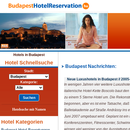
Hotels in Budapest
Hotel Schnellsuche
Budapest Nachrichten:
Stadt:
Neue Luxushotels in Budapest //
2005
Kategorie:
In wenigen Jahren vier weitere Luxushotel
italienische Hotel-Kette Boscolo baut de
zu einem 5 Sterne Hotel um. Die Rekonstr
begonnen, aber es ist eine Tatsache, daß
Hotelsuche mit Namen
Balletakademie auf Straße Andrássy ins e
Juni 2007 umgebaut wird. Geplant ist ein 
Hotel Kategorien
Konferenzzentren, Fitnesscenter, Schwi
wissen viel weniger von der Ausstattung 
Budapest Hotel Bewertungen