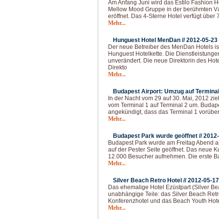
Am Anfang Juni wird das Estilo Fashion H
Mellow Mood Gruppe in der berühmten Vác
eröffnet. Das 4-Sterne Hotel verfügt über 
Mehr...
Hunguest Hotel MenDan //
2012-05-23
Der neue Betreiber des MenDan Hotels ist
Hunguest Hotelkette. Die Dienstleistungen
unverändert. Die neue Direktorin des Hote
Direkto
Mehr...
Budapest Airport: Umzug auf Terminal 
In der Nacht vom 29 auf 30. Mai, 2012 zie
vom Terminal 1 auf Terminal 2 um. Budapes
angekündigt, dass das Terminal 1 vorüb
Mehr...
Budapest Park wurde geöffnet //
2012-
Budapest Park wurde am Freitag Abend a
auf der Pester Seite geöffnet. Das neue K
12.000 Besucher aufnehmen. Die erste B
Mehr...
Silver Beach Retro Hotel //
2012-05-17
Das ehemalige Hotel Ezüstpart (Silver Beac
unabhängige Teile: das Silver Beach Retr
Konferenzhotel und das Beach Youth Hotel
Mehr...