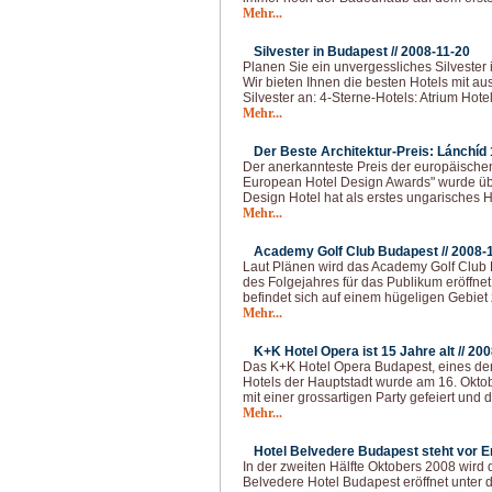
Mehr...
Silvester in Budapest //
2008-11-20
Planen Sie ein unvergessliches Silvester
Wir bieten Ihnen die besten Hotels mit a
Silvester an: 4-Sterne-Hotels: Atrium Hot
Mehr...
Der Beste Architektur-Preis: Lánchíd 
Der anerkannteste Preis der europäischen 
European Hotel Design Awards" wurde ü
Design Hotel hat als erstes ungarisches H
Mehr...
Academy Golf Club Budapest //
2008-
Laut Plänen wird das Academy Golf Club B
des Folgejahres für das Publikum eröffnet.
befindet sich auf einem hügeligen Gebiet
Mehr...
K+K Hotel Opera ist 15 Jahre alt //
200
Das K+K Hotel Opera Budapest, eines der
Hotels der Hauptstadt wurde am 16. Oktob
mit einer grossartigen Party gefeiert und 
Mehr...
Hotel Belvedere Budapest steht vor Er
In der zweiten Hälfte Oktobers 2008 wird 
Belvedere Hotel Budapest eröffnet unter 