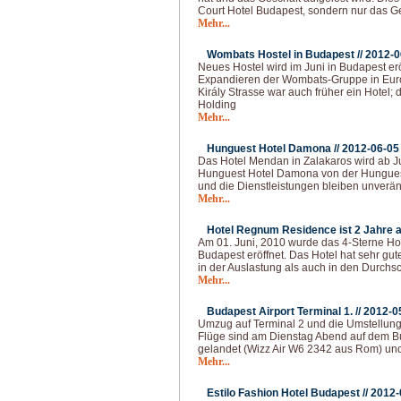
Court Hotel Budapest, sondern nur das Ge
Mehr...
Wombats Hostel in Budapest //
2012-0
Neues Hostel wird im Juni in Budapest erö
Expandieren der Wombats-Gruppe in Eur
Király Strasse war auch früher ein Hotel
Holding
Mehr...
Hunguest Hotel Damona //
2012-06-05
Das Hotel Mendan in Zalakaros wird ab 
Hunguest Hotel Damona von der Hunguest
und die Dienstleistungen bleiben unverän
Mehr...
Hotel Regnum Residence ist 2 Jahre al
Am 01. Juni, 2010 wurde das 4-Sterne H
Budapest eröffnet. Das Hotel hat sehr gu
in der Auslastung als auch in den Durchsc
Mehr...
Budapest Airport Terminal 1. //
2012-0
Umzug auf Terminal 2 und die Umstellung 
Flüge sind am Dienstag Abend auf dem Bud
gelandet (Wizz Air W6 2342 aus Rom) un
Mehr...
Estilo Fashion Hotel Budapest //
2012-