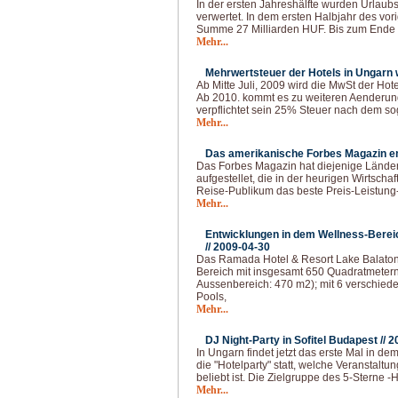
In der ersten Jahreshälfte wurden Urlaub
verwertet. In dem ersten Halbjahr des vor
Summe 27 Milliarden HUF. Bis zum End
Mehr...
Mehrwertsteuer der Hotels in Ungarn w
Ab Mitte Juli, 2009 wird die MwSt der Hot
Ab 2010. kommt es zu weiteren Aenderun
verpflichtet sein 25% Steuer nach dem s
Mehr...
Das amerikanische Forbes Magazin em
Das Forbes Magazin hat diejenige Länder
aufgestellet, die in der heurigen Wirtscha
Reise-Publikum das beste Preis-Leistung-
Mehr...
Entwicklungen in dem Wellness-Berei
//
2009-04-30
Das Ramada Hotel & Resort Lake Balaton 
Bereich mit insgesamt 650 Quadratmetern
Aussenbereich: 470 m2); mit 6 verschiede
Pools,
Mehr...
DJ Night-Party in Sofitel Budapest //
2
In Ungarn findet jetzt das erste Mal in de
die "Hotelparty" statt, welche Veranstaltu
beliebt ist. Die Zielgruppe des 5-Sterne -H
Mehr...