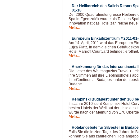
Der Heilbereich des Saliris Resort Spa
01-18
Der 2000 Quadratmeter grosse Heilbereic
Spa in Egerszalók wurde als Teil des Spab
Innovation hat das Hotel zahlreiche neue 
Mehr...
Europeum Einkaifszentrum //
2011-01
Am 14. April, 2011 wird das Europeum Ei
Lujza Platz, in dem gleichen Gebäudekom
Hotel Marriott Courtyard befindet, eröffne
Mehr...
Anerkennung für das Intercontinental
Die Leser des Weltmagazins Travel + Lei
ihre Stimmen auf ihre Lieblingshotels ab
InterContinental Budapest unter den best
Budape
Mehr...
Kempinski Budapest unter den 100 bes
Im Jahre 2010 steht Kempinski Hotel Cor
besten Hotels der Welt auf der Liste des In
wurde nach der Meinung von 170 Oberges
Mehr...
Hotelangebote für Silvester in Budapes
Falls Sie die letzten Tage des Jahres in 
können Sie aus zahlreichen Hotelangebo