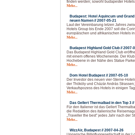
finden werden; sowohl budapester Hotels,
Mehr...
Budapest: Hotel Aquincum und Grand
neuen Namen //
2007-05-21
Laut der Vereinbarung letzen Jahres zw
Hotels Group bis Ende 2007 soll die Cori
europäischen und afrikanischen Hotels 
Mehr...
Budapest Highland Gold Club //
2007-0
Das Budapest Highland Gold Club eröffne
mit einem offenes Wochenende. Der Klub b
Hochebene in der Nähe des Statue Parkes
Mehr...
Dom Hotel Budapest //
2007-05-10
Der Investor des neuen vier-Sterne-Hotel
der Thököly und Cházár András Strassen; 
Verkaufspozess des Hotels in einigen Tag
Mehr...
Das Gellert Thermalbad in den Top 3 //
Für den Italiener ist das Gellert Thermalba
die Redaktion des italienische Reisemagazi
„Traveller the best” jedes Jahr nach der 
Mehr...
WizzAir, Budapest //
2007-04-26
Ungarische Billigfluggesellschaft in der 