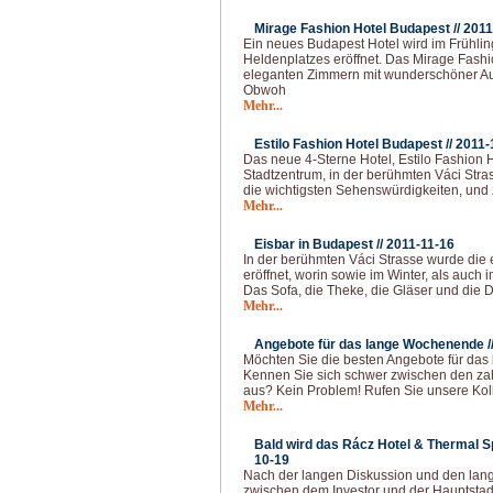
Mirage Fashion Hotel Budapest //
2011
Ein neues Budapest Hotel wird im Frühlin
Heldenplatzes eröffnet. Das Mirage Fashi
eleganten Zimmern mit wunderschöner Aus
Obwoh
Mehr...
Estilo Fashion Hotel Budapest //
2011-
Das neue 4-Sterne Hotel, Estilo Fashion 
Stadtzentrum, in der berühmten Váci Stras
die wichtigsten Sehenswürdigkeiten, und
Mehr...
Eisbar in Budapest //
2011-11-16
In der berühmten Váci Strasse wurde die 
eröffnet, worin sowie im Winter, als auch 
Das Sofa, die Theke, die Gläser und die De
Mehr...
Angebote für das lange Wochenende /
Möchten Sie die besten Angebote für da
Kennen Sie sich schwer zwischen den za
aus? Kein Problem! Rufen Sie unsere Kol
Mehr...
Bald wird das Rácz Hotel & Thermal S
10-19
Nach der langen Diskussion und den lan
zwischen dem Investor und der Hauptstadt 