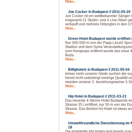
Mehr...
Joe Cocker in Budapest //
2011-05-20
Joe Cocker ist ein weltbekannter Sänger s
insgesamt 21 Studio- und 4 Live-Alben ge
verkauft und mehrere Hitsingles in den Ch
Mehr...
Green Hotel Budapest wurde eröffnet 
Nur 300-500 m von der Papp László Spor
Stadion und dem Syma Veranstaltungszen
vom Hungexpo entfernt wurde das neue 4 
Buda
Mehr...
Billighotels in Budapest //
2011-05-04
Immer mehr unserer Gäste suchen die soge
heisst nicht unbedingt niedrige Qualität o
meisten unserer 2- beziehungsweise 3-S
Mehr...
Hip Hotel in Budapest //
2011-03-23
Das neueste 4-Sterne Hotel Budapests wu
Strasse 35.) eröffnet, nur 50 m von der 
Strasse. Das Bohém Art Hotel ist etwas a
Mehr...
Umweltfreundliche Dienstleistung im 
18
Die Hotelkette NH Hotels legt bereits vo