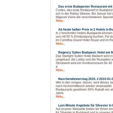
Das erste Budapester Restaurant mit 
Costes, das erste Restaurant in Budapest 
sch in der Ráday Strasse. Bis Januar hat 
Migeuel Vieira die verschiedenen Speziali
Mehr...
Ab heute halber Preis in 2 Hotels in B
In 2 berühmten Hotels Budapests können 
uns mit 50 % Ermässigung buchen. Für d
im Corinthia Grand Hotel Royal und im 
Mehr...
Regency Suites Budapest: Hotel am M
Das Starlight Suiten Hotel Madách wird 
umgebaut: die Lobby und die Rezeption w
Stockwerk wird ein Konferenzraum für 40
a
Mehr...
Naschendonnerstag 2010. //
2010-01-
Wie in den vorigen Jahren, wird dieses 
nach Aschermittwoch wieder veranstaltet
Restaurants gewähren 50% Rabatt von al
Jahre
Mehr...
Last-Minute Angebote für Silvester in
Auf unserer Webseite bieten wir Ihnen e
für Silvester in Budapest und in unseren