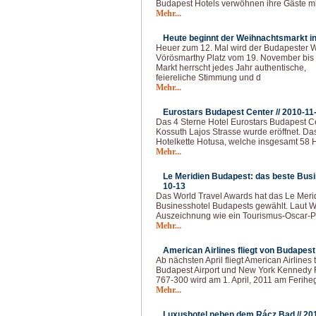
Budapest Hotels verwöhnen ihre Gäste mi
Mehr...
Heute beginnt der Weihnachtsmarkt in
Heuer zum 12. Mal wird der Budapester 
Vörösmarthy Platz vom 19. November bis 
Markt herrscht jedes Jahr authentische,
feiereliche Stimmung und d
Mehr...
Eurostars Budapest Center //
2010-11
Das 4 Sterne Hotel Eurostars Budapest C
Kossuth Lajos Strasse wurde eröffnet. Da
Hotelkette Hotusa, welche insgesamt 58 Hä
Mehr...
Le Meridien Budapest: das beste Busi
10-13
Das World Travel Awards hat das Le Mer
Businesshotel Budapests gewählt. Laut Wal
Auszeichnung wie ein Tourismus-Oscar-Pre
Mehr...
American Airlines fliegt von Budapest 
Ab nächsten April fliegt American Airlines 
Budapest Airport und New York Kennedy 
767-300 wird am 1. April, 2011 am Ferih
Mehr...
Luxushotel neben dem Rácz Bad //
20