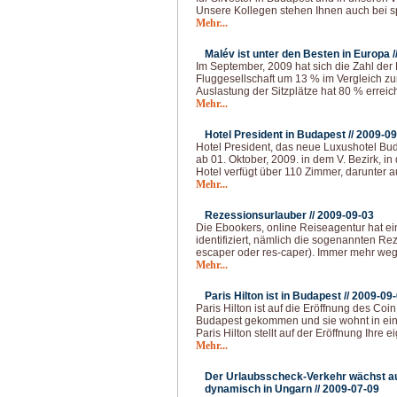
Unsere Kollegen stehen Ihnen auch bei sp
Mehr...
Malév ist unter den Besten in Europa /
Im September, 2009 hat sich die Zahl der
Fluggesellschaft um 13 % im Vergleich zu
Auslastung der Sitzplätze hat 80 % erreic
Mehr...
Hotel President in Budapest //
2009-09
Hotel President, das neue Luxushotel Bud
ab 01. Oktober, 2009. in dem V. Bezirk, in
Hotel verfügt über 110 Zimmer, darunter a
Mehr...
Rezessionsurlauber //
2009-09-03
Die Ebookers, online Reiseagentur hat e
identifiziert, nämlich die sogenannten Re
escaper oder res-caper). Immer mehr wege
Mehr...
Paris Hilton ist in Budapest //
2009-09
Paris Hilton ist auf die Eröffnung des Co
Budapest gekommen und sie wohnt in ei
Paris Hilton stellt auf der Eröffnung Ihre 
Mehr...
Der Urlaubsscheck-Verkehr wächst au
dynamisch in Ungarn //
2009-07-09