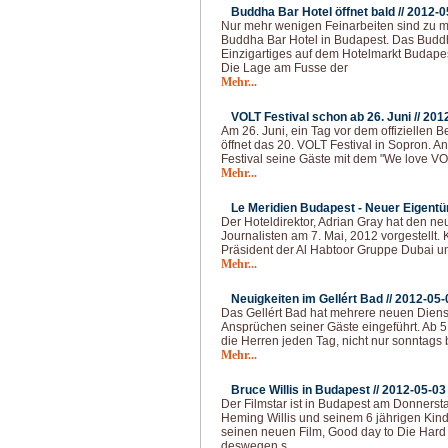
Buddha Bar Hotel öffnet bald //
2012-0
Nur mehr wenigen Feinarbeiten sind zu m
Buddha Bar Hotel in Budapest. Das Buddh
Einzigartiges auf dem Hotelmarkt Budapes
Die Lage am Fusse der
Mehr...
VOLT Festival schon ab 26. Juni //
201
Am 26. Juni, ein Tag vor dem offiziellen
öffnet das 20. VOLT Festival in Sopron. A
Festival seine Gäste mit dem "We love V
Mehr...
Le Meridien Budapest - Neuer Eigentü
Der Hoteldirektor, Adrian Gray hat den n
Journalisten am 7. Mai, 2012 vorgestellt. 
Präsident der Al Habtoor Gruppe Dubai un
Mehr...
Neuigkeiten im Gellért Bad //
2012-05-
Das Gellért Bad hat mehrere neuen Dien
Ansprüchen seiner Gäste eingeführt. Ab 
die Herren jeden Tag, nicht nur sonntag
Mehr...
Bruce Willis in Budapest //
2012-05-03
Der Filmstar ist in Budapest am Donnerst
Heming Willis und seinem 6 jährigen Kin
seinen neuen Film, Good day to Die Hard
deswegen s