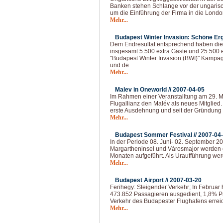
Banken stehen Schlange vor der ungarisc
um die Einführung der Firma in die Londo
Mehr...
Budapest Winter Invasion: Schöne Erg
Dem Endresultat entsprechend haben die 
insgesamt 5.500 extra Gäste und 25.500 
"Budapest Winter Invasion (BWI)" Kampa
und de
Mehr...
Malev in Oneworld //
2007-04-05
Im Rahmen einer Veranstalltung am 29. M
Flugallianz den Malév als neues Mitglied.
erste Ausdehnung und seit der Gründung 
Mehr...
Budapest Sommer Festival //
2007-04
In der Periode 08. Juni- 02. September 2
Margartheninsel und Városmajor werden c
Monaten aufgeführt. Als Uraufführung we
Mehr...
Budapest Airport //
2007-03-20
Ferihegy: Steigender Verkehr; In Februar 
473.852 Passagieren ausgedient, 1,8% Pr
Verkehr des Budapester Flughafens errei
Mehr...