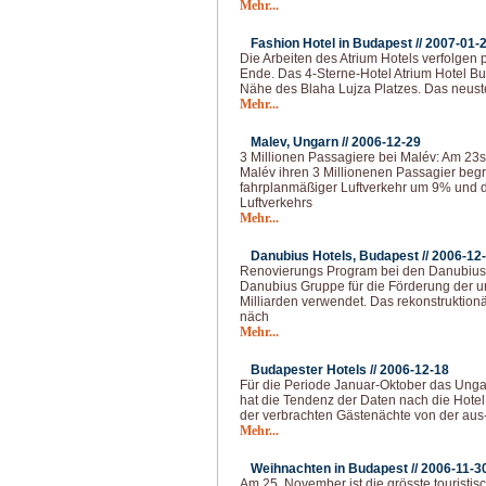
Mehr...
Fashion Hotel in Budapest //
2007-01-
Die Arbeiten des Atrium Hotels verfolgen
Ende. Das 4-Sterne-Hotel Atrium Hotel Bud
Nähe des Blaha Lujza Platzes. Das neus
Mehr...
Malev, Ungarn //
2006-12-29
3 Millionen Passagiere bei Malév: Am 23
Malév ihren 3 Millionenen Passagier begr
fahrplanmäßiger Luftverkehr um 9% und 
Luftverkehrs
Mehr...
Danubius Hotels, Budapest //
2006-12
Renovierungs Program bei den Danubius H
Danubius Gruppe für die Förderung der u
Milliarden verwendet. Das rekonstruktion
näch
Mehr...
Budapester Hotels //
2006-12-18
Für die Periode Januar-Oktober das Ungar
hat die Tendenz der Daten nach die Hotel 
der verbrachten Gästenächte von der aus
Mehr...
Weihnachten in Budapest //
2006-11-3
Am 25. November ist die grösste touristis