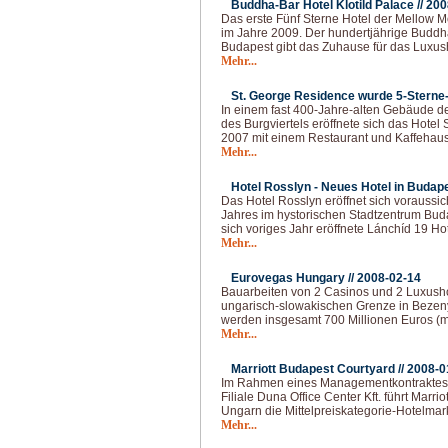
Buddha-Bar Hotel Klotild Palace //
200
Das erste Fünf Sterne Hotel der Mellow M
im Jahre 2009. Der hundertjährige Buddha
Budapest gibt das Zuhause für das Luxus
Mehr...
St. George Residence wurde 5-Sterne-
In einem fast 400-Jahre-alten Gebäude 
des Burgviertels eröffnete sich das Hotel
2007 mit einem Restaurant und Kaffehau
Mehr...
Hotel Rosslyn - Neues Hotel in Budape
Das Hotel Rosslyn eröffnet sich voraussi
Jahres im hystorischen Stadtzentrum Bu
sich voriges Jahr eröffnete Lánchíd 19 Ho
Mehr...
Eurovegas Hungary //
2008-02-14
Bauarbeiten von 2 Casinos und 2 Luxusho
ungarisch-slowakischen Grenze in Bezen
werden insgesamt 700 Millionen Euros (me
Mehr...
Marriott Budapest Courtyard //
2008-0
Im Rahmen eines Managementkontraktes m
Filiale Duna Office Center Kft. führt Marriot
Ungarn die Mittelpreiskategorie-Hotelmar
Mehr...