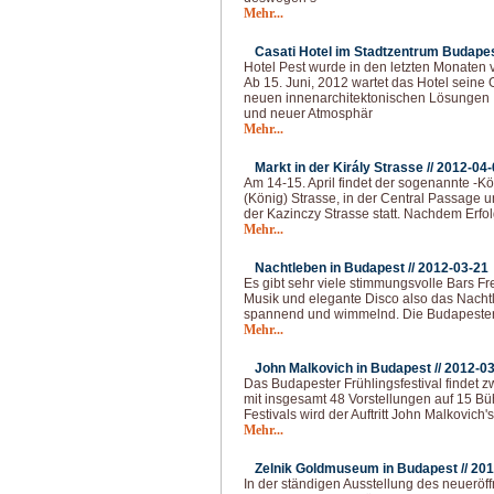
Mehr...
Casati Hotel im Stadtzentrum Budapes
Hotel Pest wurde in den letzten Monaten v
Ab 15. Juni, 2012 wartet das Hotel seine 
neuen innenarchitektonischen Lösungen
und neuer Atmosphär
Mehr...
Markt in der Király Strasse //
2012-04-
Am 14-15. April findet der sogenannte -Kön
(König) Strasse, in der Central Passage 
der Kazinczy Strasse statt. Nachdem Erfol
Mehr...
Nachtleben in Budapest //
2012-03-21
Es gibt sehr viele stimmungsvolle Bars Fr
Musik und elegante Disco also das Nacht
spannend und wimmelnd. Die Budapester 
Mehr...
John Malkovich in Budapest //
2012-03
Das Budapester Frühlingsfestival findet z
mit insgesamt 48 Vorstellungen auf 15 Bü
Festivals wird der Auftritt John Malkovich
Mehr...
Zelnik Goldmuseum in Budapest //
201
In der ständigen Ausstellung des neuerö