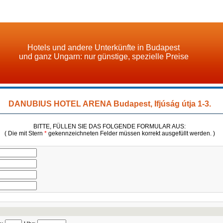
Hotels und andere Unterkünfte in Budapest
und ganz Ungarn: nur günstige, spezielle Preise
DANUBIUS HOTEL ARENA Budapest, Ifjúság útja 1-3.
BITTE, FÜLLEN SIE DAS FOLGENDE FORMULAR AUS:
( Die mit Stern
*
gekennzeichneten Felder müssen korrekt ausgefüllt werden. )