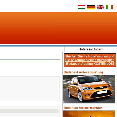
Hotels in Ungarn
Buchen Sie Ihr Hotel mit uns und
Sie bekommen einen halbtägigen
Budapest Ausflug KOSTENLOS!
Budapest Autovermietung
Budapest Airport transfer