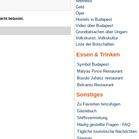
Wellness
Geld
Oper
icht belastet.
Hostels in Budapest
Video über Budapest
Grundtatsachen über Ungarn
Volkskunst, Volkskultur
Liste der Botschaften
Essen & Trinken
Symbol Budapest
Mátyás Pince Restaurant
Búsuló Juhász restaurant
Belcanto Restaurant
Sonstiges
Zu Favoriten hinzufügen
Gästebuch
Shiffsvermietung
Häufig gestellte Fragen - FAQ
Tägliche touristische Nachrichten
Sitemap