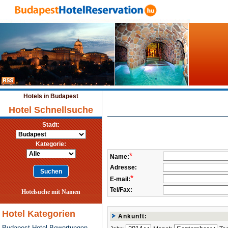
Hotels in Budapest
Hotel Schnellsuche
Stadt:
Kategorie:
*
Name:
Adresse:
*
E-mail:
Tel/Fax:
Hotelsuche mit Namen
Hotel Kategorien
Ankunft:
Budapest Hotel Bewertungen