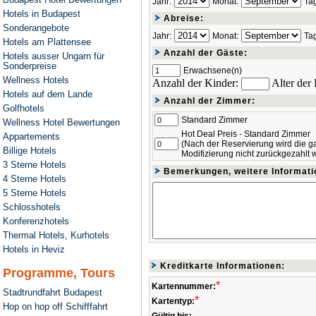
Jahr:
Monat:
Ta
Hotels in Budapest
Abreise:
Sonderangebote
Jahr:
Monat:
Ta
Hotels am Plattensee
Anzahl der Gäste:
Hotels ausser Ungarn für
Sonderpreise
Erwachsene(n)
Wellness Hotels
Anzahl der Kinder:
Alter der
Hotels auf dem Lande
Anzahl der Zimmer:
Golfhotels
Standard Zimmer
Wellness Hotel Bewertungen
Hot Deal Preis - Standard Zimmer
Appartements
(Nach der Reservierung wird die g
Billige Hotels
Modifizierung nicht zurückgezahlt 
3 Sterne Hotels
Bemerkungen, weitere Informati
4 Sterne Hotels
5 Sterne Hotels
Schlosshotels
Konferenzhotels
Thermal Hotels, Kurhotels
Hotels in Heviz
Kreditkarte Informationen:
Programme, Tours
*
Kartennummer:
Stadtrundfahrt Budapest
*
Kartentyp:
Hop on hop off Schifffahrt