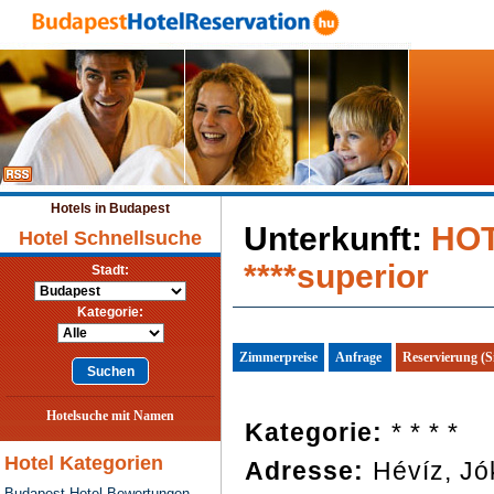
Hotels in Budapest
Unterkunft:
HOT
Hotel Schnellsuche
****superior
Stadt:
Kategorie:
Zimmerpreise
Anfrage
Reservierung (S
Hotelsuche mit Namen
Kategorie:
* * * *
Hotel Kategorien
Adresse:
Hévíz, Jók
Budapest Hotel Bewertungen