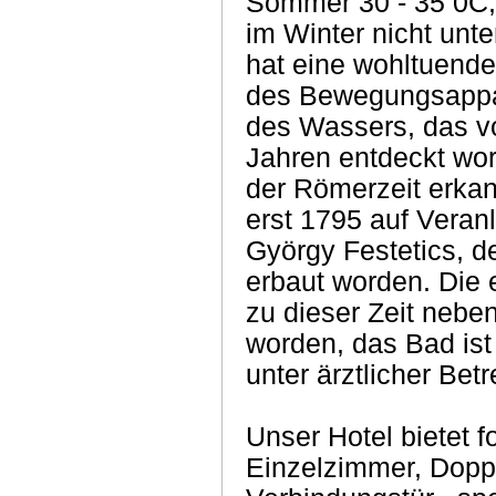
Sommer 30 - 35 0C, 
im Winter nicht unt
hat eine wohltuend
des Bewegungsappar
des Wassers, das v
Jahren entdeckt wor
der Römerzeit erkan
erst 1795 auf Vera
György Festetics, d
erbaut worden. Die 
zu dieser Zeit nebe
worden, das Bad ist
unter ärztlicher Bet
Unser Hotel bietet 
Einzelzimmer, Dopp