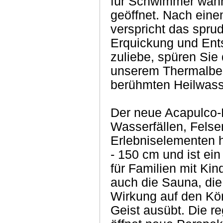
für Schwimmer wäh
geöffnet. Nach ein
verspricht das spru
Erquickung und Ent
zuliebe, spüren Si
unserem Thermalbe
berühmten Heilwasser
Der neue Acapulco-P
Wasserfällen, Felse
Erlebniselementen h
- 150 cm und ist ei
für Familien mit Kind
auch die Sauna, die
Wirkung auf den Kör
Geist ausübt. Die 