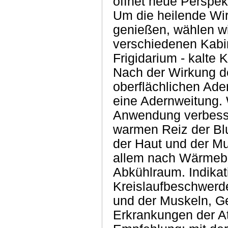
öffnet neue Perspek
Um die heilende Wi
genießen, wählen wi
verschiedenen Kabi
Frigidarium - kalte
Nach der Wirkung de
oberflächlichen Ad
eine Adernweitung
Anwendung verbesser
warmen Reiz der Blut
der Haut und der Mu
allem nach Wärmeb
Abkühlraum. Indikat
Kreislaufbeschwerde
und der Muskeln, G
Erkrankungen der A