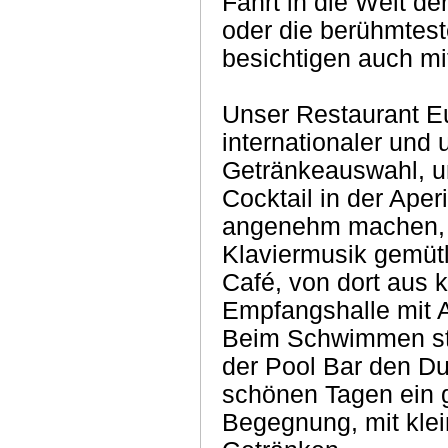
Fahrt in die Welt der
oder die berühmtes
besichtigen auch m
Unser Restaurant E
internationaler und
Getränkeauswahl, un
Cocktail in der Aper
angenehm machen, 
Klaviermusik gemüt
Café, von dort aus 
Empfangshalle mit 
Beim Schwimmen stil
der Pool Bar den Dur
schönen Tagen ein g
Begegnung, mit kle