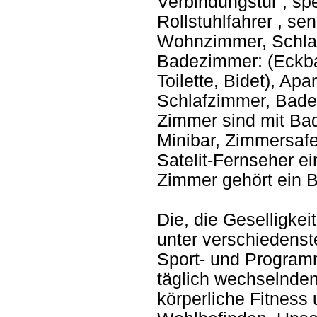
Verbindungstür , sp
Rollstuhlfahrer , se
Wohnzimmer, Schlaf
Badezimmer: (Eckb
Toilette, Bidet), A
Schlafzimmer, Badez
Zimmer sind mit Ba
Minibar, Zimmersafe
Satelit-Fernseher ei
Zimmer gehört ein B
Die, die Geselligke
unter verschiedenst
Sport- und Program
täglich wechselnden
körperliche Fitness