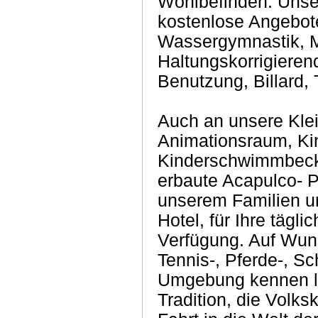
Wohlbefinden. Unse
kostenlose Angebot
Wassergymnastik, 
Haltungskorrigiere
Benutzung, Billard, 
Auch an unsere Klei
Animationsraum, Kin
Kinderschwimmbeck
erbaute Acapulco- P
unserem Familien u
Hotel, für Ihre tägl
Verfügung. Auf Wuns
Tennis-, Pferde-, S
Umgebung kennen l
Tradition, die Volks