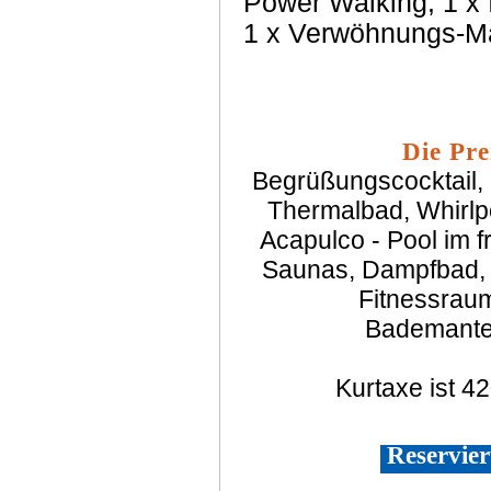
Power Walking, 1 x
1 x Verwöhnungs-M
Die Pre
Begrüßungscocktail, 
Thermalbad, Whirlp
Acapulco - Pool im f
Saunas, Dampfbad, T
Fitnessraum
Bademante
Kurtaxe ist 4
Reservier