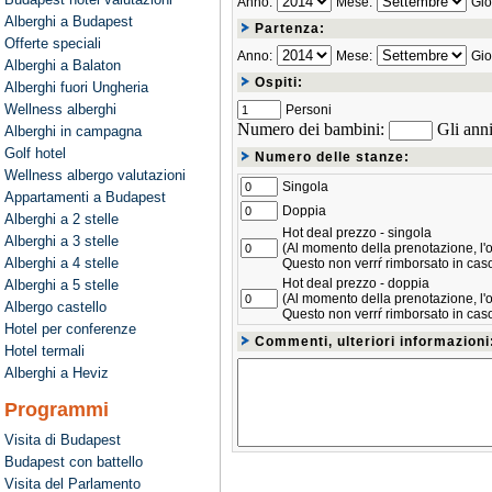
Anno:
Mese:
Gio
Alberghi a Budapest
Partenza:
Offerte speciali
Anno:
Mese:
Gio
Alberghi a Balaton
Ospiti:
Alberghi fuori Ungheria
Wellness alberghi
Personi
Numero dei bambini:
Gli anni
Alberghi in campagna
Golf hotel
Numero delle stanze:
Wellness albergo valutazioni
Singola
Appartamenti a Budapest
Doppia
Alberghi a 2 stelle
Hot deal prezzo - singola
Alberghi a 3 stelle
(Al momento della prenotazione, l'os
Alberghi a 4 stelle
Questo non verrŕ rimborsato in caso
Hot deal prezzo - doppia
Alberghi a 5 stelle
(Al momento della prenotazione, l'os
Albergo castello
Questo non verrŕ rimborsato in caso
Hotel per conferenze
Commenti, ulteriori informazioni
Hotel termali
Alberghi a Heviz
Programmi
Visita di Budapest
Budapest con battello
Visita del Parlamento