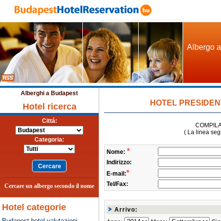
Albergo a
Alberghi a Budapest
HOTEL PRESIDENT 1
Hotel ricerca
Cittá:
COMPIL
( La linea se
Categoria:
*
Nome:
Indirizzo:
*
E-mail:
Tel/Fax:
Cercare un albergo secondo il nome
Hotel categorie
Arrivo:
Budapest hotel valutazioni