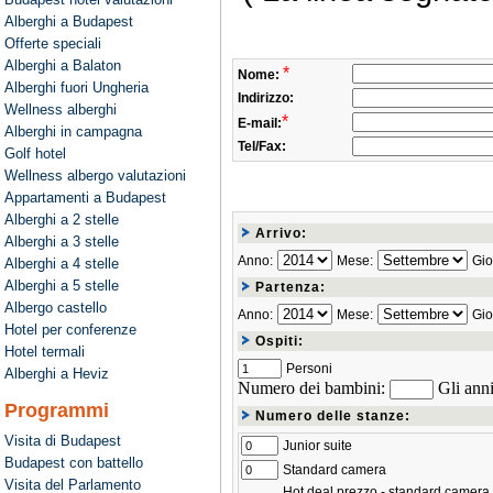
Alberghi a Budapest
Offerte speciali
Alberghi a Balaton
*
Nome:
Alberghi fuori Ungheria
Indirizzo:
Wellness alberghi
*
E-mail:
Alberghi in campagna
Tel/Fax:
Golf hotel
Wellness albergo valutazioni
Appartamenti a Budapest
Alberghi a 2 stelle
Arrivo:
Alberghi a 3 stelle
Anno:
Mese:
Gio
Alberghi a 4 stelle
Alberghi a 5 stelle
Partenza:
Albergo castello
Anno:
Mese:
Gio
Hotel per conferenze
Ospiti:
Hotel termali
Personi
Alberghi a Heviz
Numero dei bambini:
Gli anni
Programmi
Numero delle stanze:
Visita di Budapest
Junior suite
Budapest con battello
Standard camera
Visita del Parlamento
Hot deal prezzo - standard camera