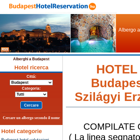
Albergo a
Alberghi a Budapest
HOTEL
Hotel ricerca
Cittá:
Budapes
Categoria:
Szilágyi Er
Cercare un albergo secondo il nome
COMPILATE
Hotel categorie
( La linea segnat
Budapest hotel valutazioni