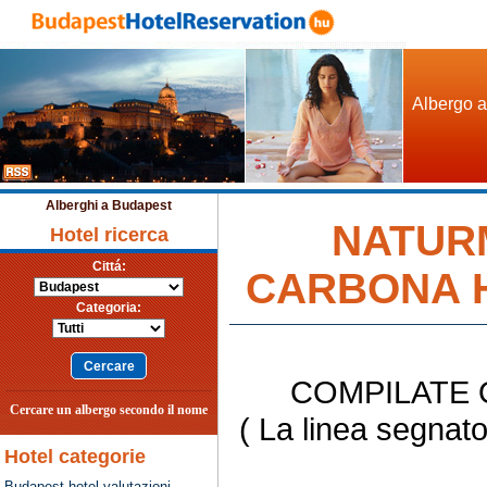
Albergo a
Alberghi a Budapest
NATUR
Hotel ricerca
Cittá:
CARBONA Hév
Categoria:
COMPILATE
Cercare un albergo secondo il nome
( La linea segnat
Hotel categorie
Budapest hotel valutazioni