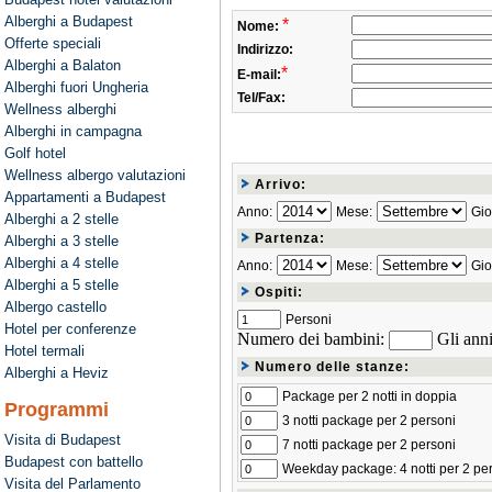
Alberghi a Budapest
*
Nome:
Offerte speciali
Indirizzo:
Alberghi a Balaton
*
E-mail:
Alberghi fuori Ungheria
Tel/Fax:
Wellness alberghi
Alberghi in campagna
Golf hotel
Wellness albergo valutazioni
Arrivo:
Appartamenti a Budapest
Anno:
Mese:
Gio
Alberghi a 2 stelle
Partenza:
Alberghi a 3 stelle
Alberghi a 4 stelle
Anno:
Mese:
Gio
Alberghi a 5 stelle
Ospiti:
Albergo castello
Personi
Hotel per conferenze
Numero dei bambini:
Gli anni
Hotel termali
Numero delle stanze:
Alberghi a Heviz
Package per 2 notti in doppia
Programmi
3 notti package per 2 personi
Visita di Budapest
7 notti package per 2 personi
Budapest con battello
Weekday package: 4 notti per 2 pe
Visita del Parlamento