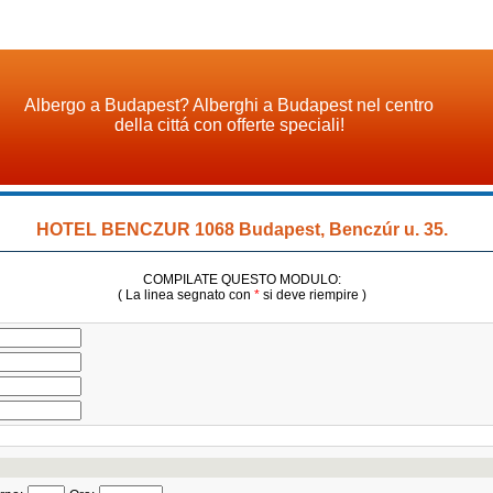
Albergo a Budapest? Alberghi a Budapest nel centro
della cittá con offerte speciali!
HOTEL BENCZUR 1068 Budapest, Benczúr u. 35.
COMPILATE QUESTO MODULO:
( La linea segnato con
*
si deve riempire )