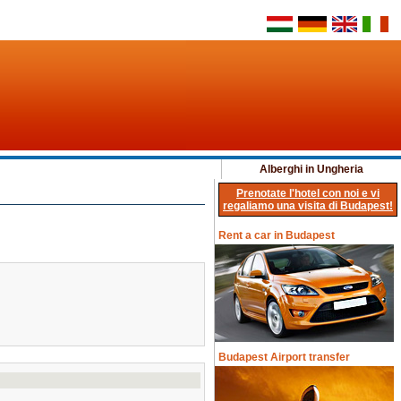
Alberghi in Ungheria
Prenotate l'hotel con noi e vi
regaliamo una visita di Budapest!
Rent a car in Budapest
Budapest Airport transfer