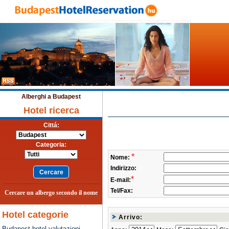
Alberghi a Budapest
Hotel ricerca
Cittá:
Categoria:
*
Nome:
Indirizzo:
*
E-mail:
Tel/Fax:
Cercare un albergo secondo il nome
Hotel categorie
Arrivo:
Budapest hotel valutazioni