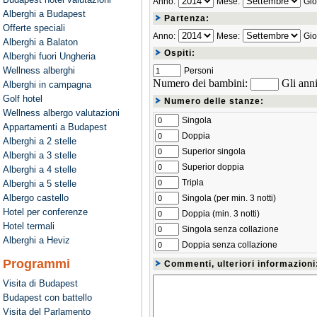
Anno:
Mese:
Gio
Alberghi a Budapest
Partenza:
Offerte speciali
Anno:
Mese:
Gio
Alberghi a Balaton
Ospiti:
Alberghi fuori Ungheria
Wellness alberghi
Personi
Numero dei bambini:
Gli anni
Alberghi in campagna
Golf hotel
Numero delle stanze:
Wellness albergo valutazioni
Singola
Appartamenti a Budapest
Doppia
Alberghi a 2 stelle
Superior singola
Alberghi a 3 stelle
Superior doppia
Alberghi a 4 stelle
Tripla
Alberghi a 5 stelle
Albergo castello
Singola (per min. 3 notti)
Hotel per conferenze
Doppia (min. 3 notti)
Hotel termali
Singola senza collazione
Alberghi a Heviz
Doppia senza collazione
Programmi
Commenti, ulteriori informazioni
Visita di Budapest
Budapest con battello
Visita del Parlamento