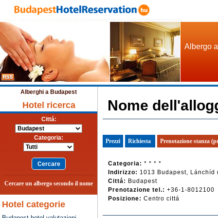
Albergo a
Alberghi a Budapest
Nome dell'allog
Hotel ricerca
Cittá:
Categoria:
Prezzi
Richiesta
Prenotazione stanza (p
Categoria:
* * * *
Indirizzo:
1013 Budapest, Lánchíd 
Cittá:
Budapest
Cercare un albergo secondo il nome
Prenotazione tel.:
+36-1-8012100
Posizione:
Centro cittá
Hotel categorie
Budapest hotel valutazioni