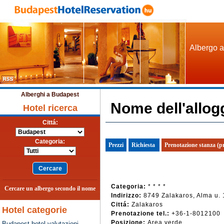
Albergo a
Alberghi a Budapest
Nome dell'allog
Hotel ricerca
Cittá:
Categoria:
Prezzi
Richiesta
Prenotazione stanza (p
Categoria:
* * * *
Cercare un albergo secondo il nome
Indirizzo:
8749 Zalakaros, Alma u. 
Cittá:
Zalakaros
Hotel categorie
Prenotazione tel.:
+36-1-8012100
Posizione:
Area verde
Budapest hotel valutazioni