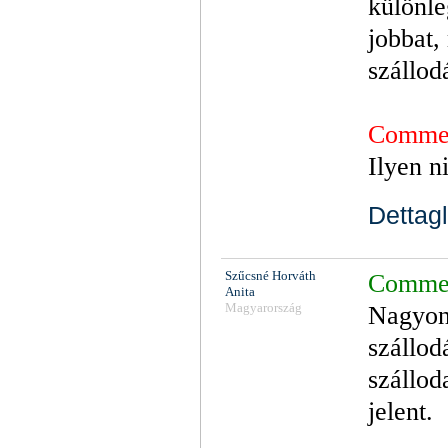
különle
jobbat,
szállod
Commen
Ilyen n
Dettagl
Szűcsné Horváth
Comment
Anita
Magyarország
Nagyon 
szállod
szállod
jelent.