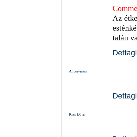
Commen
Az étke
esténké
talán v
Dettagl
Anonymus
Dettagl
Kiss Dóra